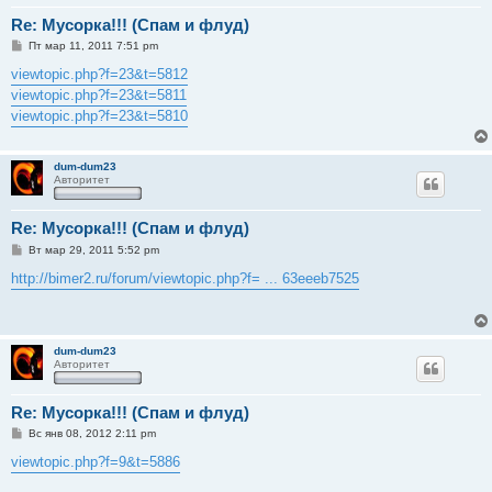
Re: Мусорка!!! (Спам и флуд)
С
Пт мар 11, 2011 7:51 pm
о
о
viewtopic.php?f=23&t=5812
б
viewtopic.php?f=23&t=5811
щ
е
viewtopic.php?f=23&t=5810
н
и
е
dum-dum23
Авторитет
Re: Мусорка!!! (Спам и флуд)
С
Вт мар 29, 2011 5:52 pm
о
о
http://bimer2.ru/forum/viewtopic.php?f= ... 63eeeb7525
б
щ
е
н
и
dum-dum23
е
Авторитет
Re: Мусорка!!! (Спам и флуд)
С
Вс янв 08, 2012 2:11 pm
о
о
viewtopic.php?f=9&t=5886
б
щ