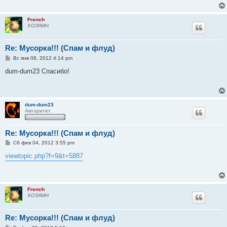
е
н
и
French
е
ХОЗЯИН
Re: Мусорка!!! (Спам и флуд)
С
Вс янв 08, 2012 4:14 pm
о
о
dum-dum23 Спасибо!
б
щ
е
н
и
dum-dum23
е
Авторитет
Re: Мусорка!!! (Спам и флуд)
С
Сб фев 04, 2012 3:55 pm
о
о
viewtopic.php?f=9&t=5887
б
щ
е
н
и
French
е
ХОЗЯИН
Re: Мусорка!!! (Спам и флуд)