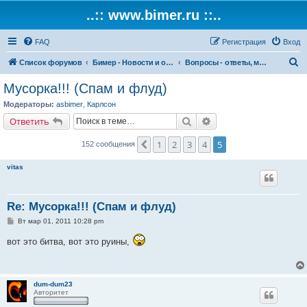
..:: www.bimer.ru ::..
FAQ
Регистрация
Вход
П
Список форумов
Бимер - Новости и обсуждение магазина и сайта.
Вопросы - ответы, мнения о работе магазина и сайта
о
Мусорка!!! (Спам и флуд)
и
Модераторы:
asbimer
,
Карлсон
с
Поиск
Расширенный поиск
Ответить
к
1
2
3
4
5
Пред.
152 сообщения
vitas
Re: Мусорка!!! (Спам и флуд)
С
Вт мар 01, 2011 10:28 pm
о
о
вот это битва, вот это руины,
б
щ
е
н
и
dum-dum23
е
Авторитет