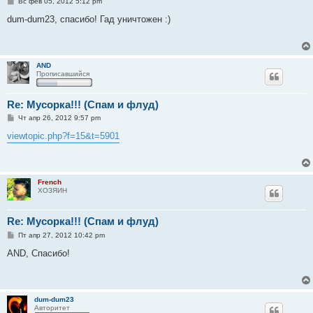
С
Вс фев 05, 2012 5:12 pm
о
о
dum-dum23, спасибо! Гад уничтожен :)
б
щ
е
н
и
AND
е
Прописавшийся
Re: Мусорка!!! (Спам и флуд)
С
Чт апр 26, 2012 9:57 pm
о
о
viewtopic.php?f=15&t=5901
б
щ
е
н
и
French
е
ХОЗЯИН
Re: Мусорка!!! (Спам и флуд)
С
Пт апр 27, 2012 10:42 pm
о
о
AND, Спасибо!
б
щ
е
н
и
dum-dum23
е
Авторитет