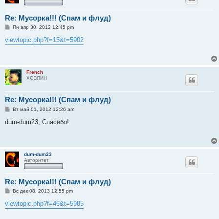
Re: Мусорка!!! (Спам и флуд)
С
Пн апр 30, 2012 12:45 pm
о
о
viewtopic.php?f=15&t=5902
б
щ
е
н
и
French
е
ХОЗЯИН
Re: Мусорка!!! (Спам и флуд)
С
Вт май 01, 2012 12:26 am
о
о
dum-dum23, Спасибо!
б
щ
е
н
и
dum-dum23
е
Авторитет
Re: Мусорка!!! (Спам и флуд)
С
Вс дек 08, 2013 12:55 pm
о
о
viewtopic.php?f=46&t=5985
б
щ