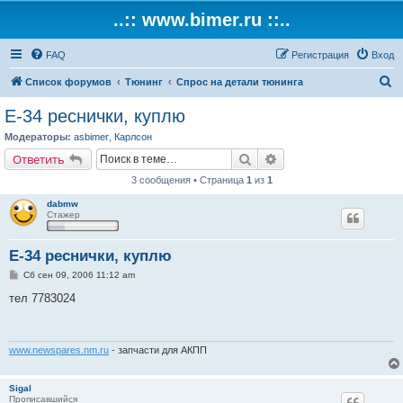
..:: www.bimer.ru ::..
FAQ
Регистрация
Вход
П
Список форумов
Тюнинг
Спрос на детали тюнинга
о
E-34 реснички, куплю
и
Модераторы:
asbimer
,
Карлсон
с
Поиск
Расширенный поиск
Ответить
к
3 сообщения • Страница
1
из
1
dabmw
Стажер
E-34 реснички, куплю
С
Сб сен 09, 2006 11:12 am
о
о
тел 7783024
б
щ
е
н
и
www.newspares.nm.ru
- запчасти для АКПП
е
Sigal
Прописавшийся