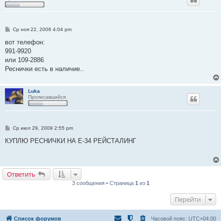
С
Ср ноя 22, 2006 4:04 pm
о
о
вот телефон:
б
991-9920
щ
е
или 109-2886
н
Реснички есть в наличие..
и
е
Luka
Прописавшийся
С
Ср июл 29, 2009 2:55 pm
о
о
КУПЛЮ РЕСНИЧКИ НА Е-34 РЕЙСТАЛИНГ
б
щ
е
н
и
Ответить
е
3 сообщения • Страница
1
из
1
Перейти
Список форумов
Часовой пояс:
UTC+04:00