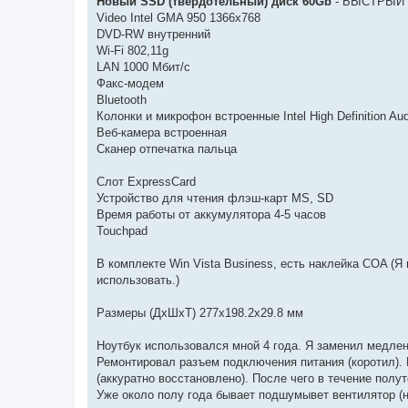
Новый SSD (твердотельный) диск 60Gb
- БЫСТРЫЙ !
Video Intel GMA 950 1366x768
DVD-RW внутренний
Wi-Fi 802,11g
LAN 1000 Мбит/с
Факс-модем
Bluetooth
Колонки и микрофон встроенные Intel High Definition Aud
Веб-камера встроенная
Сканер отпечатка пальца
Слот ExpressCard
Устройство для чтения флэш-карт MS, SD
Время работы от аккумулятора 4-5 часов
Touchpad
В комплекте Win Vista Business, есть наклейка COA (Я 
использовать.)
Размеры (ДхШхТ) 277x198.2x29.8 мм
Ноутбук использовался мной 4 года. Я заменил медлен
Ремонтировал разъем подключения питания (коротил). 
(аккуратно восстановлено). После чего в течение полу
Уже около полу года бывает подшумывет вентилятор (н