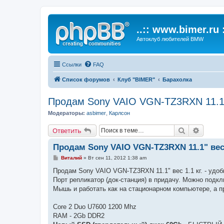
..:: www.bimer.ru :
Автоклуб любителей BMW
Ссылки
FAQ
Список форумов
Клуб "BIMER"
Барахолка
Продам Sony VAIO VGN-TZ3RXN 11.1" 
Модераторы:
asbimer
,
Карлсон
Поиск
Расшир
Ответить
Продам Sony VAIO VGN-TZ3RXN 11.1" вес 
С
Виталий
»
Вт сен 11, 2012 1:38 am
о
о
Продам Sony VAIO VGN-TZ3RXN 11.1" вес 1.1 кг. - удоб
б
Порт репликатор (док-станция) в придачу. Можно подк
щ
е
Мышь и работать как на стационарном компьютере, а п
н
и
е
Core 2 Duo U7600 1200 Mhz
RAM - 2Gb DDR2