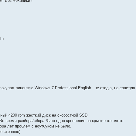
!! Без механики !
io
покупал лицензию Windows 7 Professional English - не отадю, но советую
ный 4200 rpm жесткий диск на скоростной SSD.
Во время разбора/сбора было одно крепление на крышке отколото
тора лет проблем с ноутбуком не было.
е страшно).