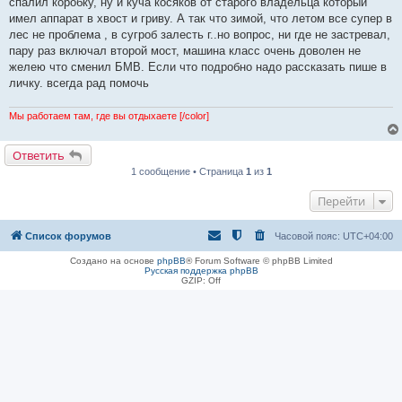
спалил коробку, ну и куча косяков от старого владельца который
имел аппарат в хвост и гриву. А так что зимой, что летом все супер в
лес не проблема , в сугроб залесть г..но вопрос, ни где не застревал,
пару раз включал второй мост, машина класс очень доволен не
желею что сменил БМВ. Если что подробно надо рассказать пише в
личку. всегда рад помочь
Мы работаем там, где вы отдыхаете [/color]
Ответить
1 сообщение • Страница
1
из
1
Перейти
Список форумов
Часовой пояс:
UTC+04:00
Создано на основе
phpBB
® Forum Software © phpBB Limited
Русская поддержка phpBB
GZIP: Off