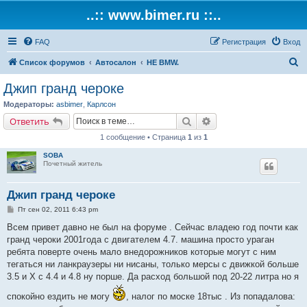
..:: www.bimer.ru ::..
FAQ
Регистрация
Вход
П
Список форумов
Автосалон
НЕ BMW.
о
Джип гранд чероке
и
Модераторы:
asbimer
,
Карлсон
с
Поиск
Расширенный поиск
Ответить
к
1 сообщение • Страница
1
из
1
SOBA
Почетный житель
Джип гранд чероке
С
Пт сен 02, 2011 6:43 pm
о
о
Всем привет давно не был на форуме . Сейчас владею год почти как
б
гранд чероки 2001года с двигателем 4.7. машина просто ураган
щ
е
ребята поверте очень мало внедорожников которые могут с ним
н
тегаться ни ланкраузеры ни нисаны, только мерсы с движкой больше
и
е
3.5 и Х с 4.4 и 4.8 ну порше. Да расход большой под 20-22 литра но я
спокойно ездить не могу
, налог по моске 18тыс . Из попадалова: