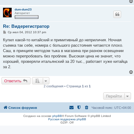
dum-dum23
Авторитет
Re: Видерегистратор
С
Ср июл 04, 2012 10:37 pm
о
о
Купил какой-то китайский и примитивный до неприличия. Ночная
б
съемка так себе, номера с большого расстояния читаются плохо.
щ
е
Саш, в принципе методом тыка в магазина при разном освещении
н
можно перепробовать без проблем. Высокая цена не значит, что
и
е
хороший, проверяли итальянский за 20 тыс., работает хуже китайца
за 2.
Ответить
2 сообщения • Страница
1
из
1
Перейти
Список форумов
Часовой пояс:
UTC+04:00
Создано на основе
phpBB
® Forum Software © phpBB Limited
Русская поддержка phpBB
GZIP: Off