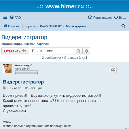
..:: www.bimer.ru ::..
FAQ
Регистрация
Вход
П
Список форумов
Клуб "BIMER"
Мы и дорога
о
Видерегистратор
и
Модераторы:
asbimer
,
Карлсон
с
Поиск
Расширенный поиск
Ответить
к
2 сообщения • Страница
1
из
1
АлександрS
Авторитет
Видерегистратор
С
Вс июл 01, 2012 5:28 pm
о
о
Всем привет!!!! Друзья,хочу купить видеорегистратор!!!
б
Какой можете посоветовать? Отношение цена-качество
щ
е
приветствуется!!!
н
С уважением.
и
е
Алекс.
В мире больше сдавшихся,чем побеждённых!