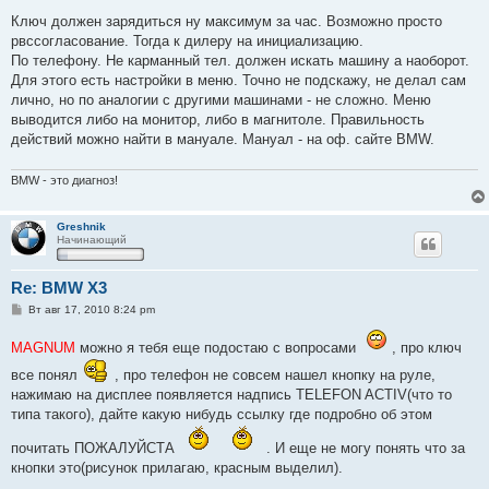
о
о
Ключ должен зарядиться ну максимум за час. Возможно просто
б
рвссогласование. Тогда к дилеру на инициализацию.
щ
е
По телефону. Не карманный тел. должен искать машину а наоборот.
н
Для этого есть настройки в меню. Точно не подскажу, не делал сам
и
е
лично, но по аналогии с другими машинами - не сложно. Меню
выводится либо на монитор, либо в магнитоле. Правильность
действий можно найти в мануале. Мануал - на оф. сайте BMW.
BMW - это диагноз!
Greshnik
Начинающий
Re: BMW X3
С
Вт авг 17, 2010 8:24 pm
о
о
MAGNUM
можно я тебя еще подостаю с вопросами
, про ключ
б
щ
все понял
, про телефон не совсем нашел кнопку на руле,
е
н
нажимаю на дисплее появляется надпись TELEFON ACTIV(что то
и
типа такого), дайте какую нибудь ссылку где подробно об этом
е
почитать ПОЖАЛУЙСТА
. И еще не могу понять что за
кнопки это(рисунок прилагаю, красным выделил).