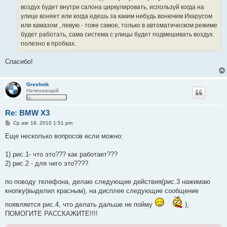
н
воздух будет внутри салона циркулировать, используй когда на
и
е
улице воняет или когда едешь за каким нибудь вонючим Икарусом
или камазом , левую - тоже самое, только в автоматическом режиме
будет работать, сама система с улицы будет подмешивать воздух.
полезно в пробках.
Спасибо!
Greshnik
Начинающий
Re: BMW X3
С
Ср авг 18, 2010 1:51 pm
о
о
Еще несколько вопросов если можно:
б
щ
е
1) рис.1- что это??? как работает???
н
2) рис.2 - для чего это????
и
е
по поводу телефона, делаю следующие действия(рис.3 нажимаю
кнопку(выделил красным), на дисплее следующие сообщение
появляется рис.4, что делать дальше не пойму
),
ПОМОГИТЕ РАССКАЖИТЕ!!!!