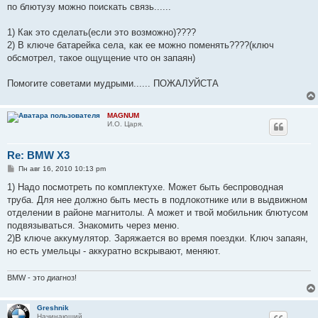
по блютузу можно поискать связь......
1) Как это сделать(если это возможно)????
2) В ключе батарейка села, как ее можно поменять????(ключ
обсмотрел, такое ощущение что он запаян)
Помогите советами мудрыми...... ПОЖАЛУЙСТА
MAGNUM
И.О. Царя.
Re: BMW X3
С
Пн авг 16, 2010 10:13 pm
о
о
1) Надо посмотреть по комплектухе. Может быть беспроводная
б
труба. Для нее должно быть месть в подлокотнике или в выдвижном
щ
е
отделении в районе магнитолы. А может и твой мобильник блютусом
н
подвязываться. Знакомить через меню.
и
е
2)В ключе аккумулятор. Заряжается во время поездки. Ключ запаян,
но есть умельцы - аккуратно вскрывают, меняют.
BMW - это диагноз!
Greshnik
Начинающий