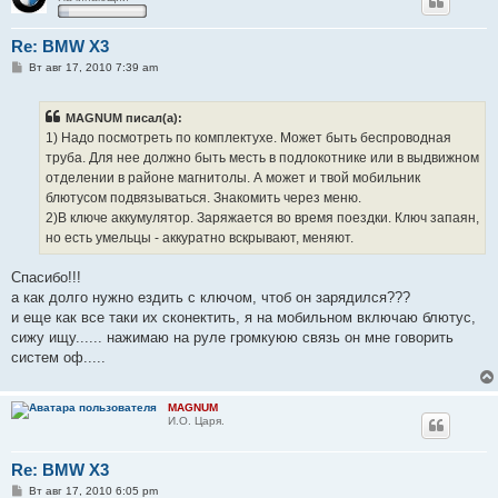
Re: BMW X3
С
Вт авг 17, 2010 7:39 am
о
о
б
MAGNUM писал(а):
щ
е
1) Надо посмотреть по комплектухе. Может быть беспроводная
н
труба. Для нее должно быть месть в подлокотнике или в выдвижном
и
е
отделении в районе магнитолы. А может и твой мобильник
блютусом подвязываться. Знакомить через меню.
2)В ключе аккумулятор. Заряжается во время поездки. Ключ запаян,
но есть умельцы - аккуратно вскрывают, меняют.
Спасибо!!!
а как долго нужно ездить с ключом, чтоб он зарядился???
и еще как все таки их сконектить, я на мобильном включаю блютус,
сижу ищу...... нажимаю на руле громкуюю связь он мне говорить
систем оф.....
MAGNUM
И.О. Царя.
Re: BMW X3
С
Вт авг 17, 2010 6:05 pm