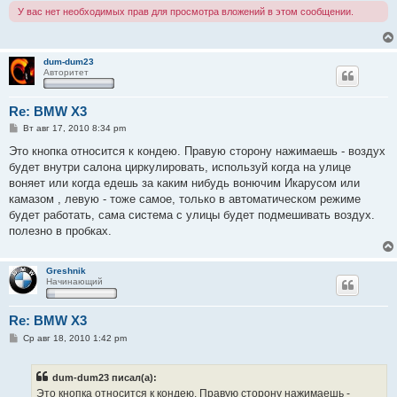
У вас нет необходимых прав для просмотра вложений в этом сообщении.
dum-dum23
Авторитет
Re: BMW X3
С
Вт авг 17, 2010 8:34 pm
о
о
Это кнопка относится к кондею. Правую сторону нажимаешь - воздух
б
будет внутри салона циркулировать, используй когда на улице
щ
е
воняет или когда едешь за каким нибудь вонючим Икарусом или
н
камазом , левую - тоже самое, только в автоматическом режиме
и
е
будет работать, сама система с улицы будет подмешивать воздух.
полезно в пробках.
Greshnik
Начинающий
Re: BMW X3
С
Ср авг 18, 2010 1:42 pm
о
о
б
dum-dum23 писал(а):
щ
е
Это кнопка относится к кондею. Правую сторону нажимаешь -