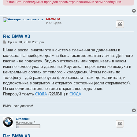
У вас нет необходимых прав для просмотра вложений в этом сообщении.
MAGNUM
И.О. Царя.
Re: BMW X3
С
Ср авг 18, 2010 2:25 pm
о
о
Шина с воскл. знаком это к системе слежения за давлением в
б
колесах. На приборке должна быть такая же желтая лампа. Для чего
щ
е
кнопка - не подскажу. Видимо отключать или опрашивать в каком
н
именно колесе упало давление. Крутилка - переключение воздуха в
и
е
центральных соплах от теплого к холодному. Чтобы понять по
телефону - дай развернутое фото консоли - там где магнитола, и
подлокотника в закрытом и открытом состоянии (если открывается).
На консоли желательно тоже открыть все отделения.
Попробуй ткнуть
СЮДА
(22МБ!!!) и
СЮДА
.
BMW - это диагноз!
Greshnik
Начинающий
Re: BMW X3