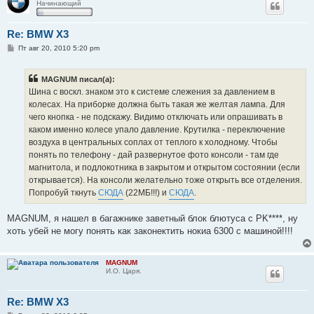
Начинающий
Re: BMW X3
С
Пт авг 20, 2010 5:20 pm
о
о
б
MAGNUM писал(а):
щ
е
Шина с воскл. знаком это к системе слежения за давлением в
н
колесах. На приборке должна быть такая же желтая лампа. Для
и
е
чего кнопка - не подскажу. Видимо отключать или опрашивать в
каком именно колесе упало давление. Крутилка - переключение
воздуха в центральных соплах от теплого к холодному. Чтобы
понять по телефону - дай развернутое фото консоли - там где
магнитола, и подлокотника в закрытом и открытом состоянии (если
открывается). На консоли желательно тоже открыть все отделения.
Попробуй ткнуть
СЮДА
(22МБ!!!) и
СЮДА
.
MAGNUM, я нашел в багажнике заветный блок блютуса с PK****, ну
хоть убей не могу понять как законектить нокиа 6300 с машиной!!!!
MAGNUM
И.О. Царя.
Re: BMW X3