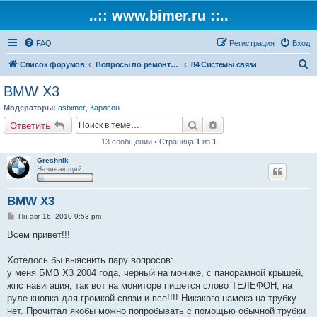
..:: www.bimer.ru ::..
FAQ
Регистрация
Вход
П
Список форумов
Вопросы по ремонту и обслуживанию BMW
84 Системы связи
о
BMW X3
и
Модераторы:
asbimer
,
Карлсон
с
Поиск
Расширенный поиск
Ответить
к
13 сообщений • Страница
1
из
1
Greshnik
Начинающий
BMW X3
С
Пн авг 16, 2010 9:53 pm
о
о
Всем привет!!!
б
щ
е
Хотелось бы выяснить пару вопросов:
н
у меня БМВ Х3 2004 года, черный на монике, с панорамной крышей,
и
е
жпс навигация, так вот на мониторе пишется слово ТЕЛЕФОН, на
руле кнопка для громкой связи и все!!!! Никакого намека на трубку
нет. Прочитал якобы можно попробывать с помощью обычной трубки