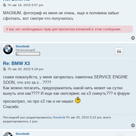
С
Чт авг 19, 2010 6:57 pm
о
о
MAGNUM, фотограф из меня не очень, еще и половина забыл
б
сфоткать, вот смотри что получилось
щ
е
н
У вас нет необходимых прав для просмотра вложений в этом сообщении.
и
е
Greshnik
Начинающий
Re: BMW X3
С
Пт авг 20, 2010 5:19 pm
о
о
скажи пожалуйста, у меня загорелась лампочка SERVICE ENGINE
б
SOON, что это за х...????
щ
е
Как можно погасить, предохранитель какой нить может на сутки
н
вынуть или как???? И еще как оилсервис на х3 скинуть??? я форум
и
е
просмотрел, но про х3 так и не нашел
Спасибо
Последний раз редактировалось
Greshnik
Пт авг 20, 2010 5:22 pm, всего
редактировалось 1 раз.
Greshnik