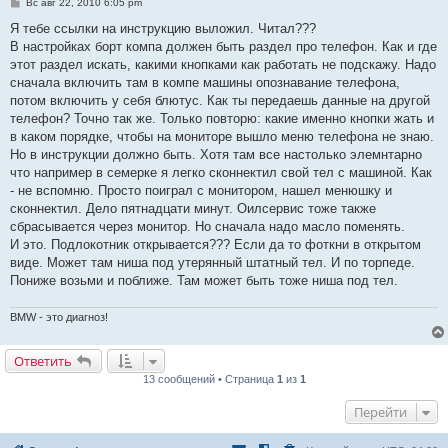
С
Вс авг 22, 2010 6:05 pm
о
о
Я тебе ссылки на инструкцию выложил. Читал???
б
В настройках борт компа должен быть раздел про телефон. Как и где
щ
е
этот раздел искать, какими кнопками как работать не подскажу. Надо
н
сначала включить там в компе машины опознавание телефона,
и
е
потом включить у себя блютус. Как ты передаешь данные на другой
телефон? Точно так же. Только повторю: какие именно кнопки жать и
в каком порядке, чтобы на мониторе вышло меню телефона не знаю.
Но в инструкции должно быть. Хотя там все настолько элемнтарно
что например в семерке я легко сконнектил свой тел с машиной. Как
- не вспомню. Просто поиграл с монитором, нашел менюшку и
сконнектил. Дело пятнадцати минут. Оилсервис тоже также
сбрасывается через монитор. Но сначала надо масло поменять.
И это. Подлокотник открывается??? Если да то фоткни в открытом
виде. Может там ниша под утерянный штатный тел. И по торпеде.
Пониже возьми и поближе. Там может быть тоже ниша под тел.
BMW - это диагноз!
Ответить
13 сообщений • Страница
1
из
1
Перейти