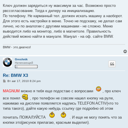
о
о
Ключ должен зарядиться ну максимум за час. Возможно просто
б
рвссогласование. Тогда к дилеру на инициализацию.
щ
е
По телефону. Не карманный тел. должен искать машину а наоборот.
н
Для этого есть настройки в меню. Точно не подскажу, не делал сам
и
е
лично, но по аналогии с другими машинами - не сложно. Меню
выводится либо на монитор, либо в магнитоле. Правильность
действий можно найти в мануале. Мануал - на оф. сайте BMW.
BMW - это диагноз!
Greshnik
Начинающий
Re: BMW X3
С
Вт авг 17, 2010 8:24 pm
о
о
MAGNUM
можно я тебя еще подостаю с вопросами
, про ключ
б
щ
все понял
, про телефон не совсем нашел кнопку на руле,
е
н
нажимаю на дисплее появляется надпись TELEFON ACTIV(что то
и
типа такого), дайте какую нибудь ссылку где подробно об этом
е
почитать ПОЖАЛУЙСТА
. И еще не могу понять что за
кнопки это(рисунок прилагаю, красным выделил).