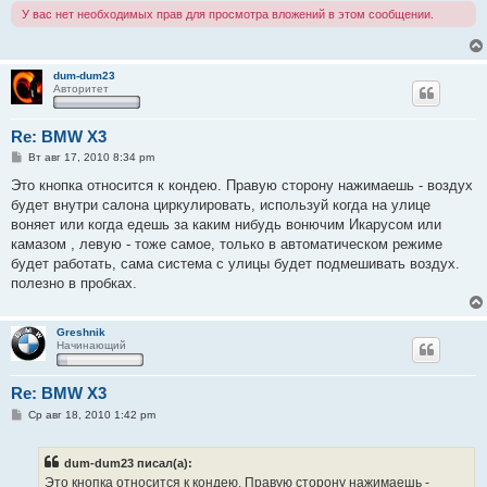
У вас нет необходимых прав для просмотра вложений в этом сообщении.
dum-dum23
Авторитет
Re: BMW X3
С
Вт авг 17, 2010 8:34 pm
о
о
Это кнопка относится к кондею. Правую сторону нажимаешь - воздух
б
будет внутри салона циркулировать, используй когда на улице
щ
е
воняет или когда едешь за каким нибудь вонючим Икарусом или
н
камазом , левую - тоже самое, только в автоматическом режиме
и
е
будет работать, сама система с улицы будет подмешивать воздух.
полезно в пробках.
Greshnik
Начинающий
Re: BMW X3
С
Ср авг 18, 2010 1:42 pm
о
о
б
dum-dum23 писал(а):
щ
е
Это кнопка относится к кондею. Правую сторону нажимаешь -