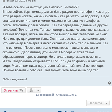
С
Вс авг 22, 2010 6:05 pm
о
о
Я тебе ссылки на инструкцию выложил. Читал???
б
В настройках борт компа должен быть раздел про телефон. Как и где
щ
е
этот раздел искать, какими кнопками как работать не подскажу. Надо
н
сначала включить там в компе машины опознавание телефона,
и
е
потом включить у себя блютус. Как ты передаешь данные на другой
телефон? Точно так же. Только повторю: какие именно кнопки жать и
в каком порядке, чтобы на мониторе вышло меню телефона не знаю.
Но в инструкции должно быть. Хотя там все настолько элемнтарно
что например в семерке я легко сконнектил свой тел с машиной. Как
- не вспомню. Просто поиграл с монитором, нашел менюшку и
сконнектил. Дело пятнадцати минут. Оилсервис тоже также
сбрасывается через монитор. Но сначала надо масло поменять.
И это. Подлокотник открывается??? Если да то фоткни в открытом
виде. Может там ниша под утерянный штатный тел. И по торпеде.
Пониже возьми и поближе. Там может быть тоже ниша под тел.
BMW - это диагноз!
Ответить
13 сообщений • Страница
1
из
1
Перейти