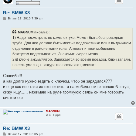
Re: BMW X3
С
Вт авг 17, 2010 7:39 am
о
о
б
MAGNUM писал(а):
щ
е
1) Надо посмотреть по комплектухе. Может быть беспроводная
н
труба. Для нее должно быть месть в подлокотнике или в выдвижном
и
е
отделении в районе магнитолы. А может и твой мобильник
блютусом подвязываться. Знакомить через меню.
2)В ключе аккумулятор. Заряжается во время поездки. Ключ запаян,
но есть умельцы - аккуратно вскрывают, меняют.
Спасибо!!!
а как долго нужно ездить с ключом, чтоб он зарядился???
и еще как все таки их сконектить, я на мобильном включаю блютус,
сижу ищу...... нажимаю на руле громкуюю связь он мне говорить
систем оф.....
MAGNUM
И.О. Царя.
Re: BMW X3
С
Вт авг 17, 2010 6:05 pm