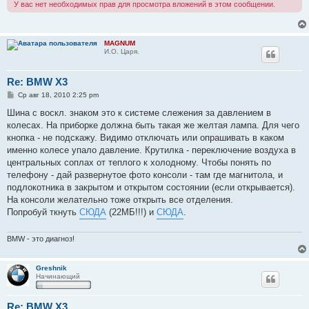
У вас нет необходимых прав для просмотра вложений в этом сообщении.
MAGNUM
И.О. Царя.
Re: BMW X3
С
Ср авг 18, 2010 2:25 pm
о
о
Шина с воскл. знаком это к системе слежения за давлением в
б
колесах. На приборке должна быть такая же желтая лампа. Для чего
щ
е
кнопка - не подскажу. Видимо отключать или опрашивать в каком
н
именно колесе упало давление. Крутилка - переключение воздуха в
и
е
центральных соплах от теплого к холодному. Чтобы понять по
телефону - дай развернутое фото консоли - там где магнитола, и
подлокотника в закрытом и открытом состоянии (если открывается).
На консоли желательно тоже открыть все отделения.
Попробуй ткнуть
СЮДА
(22МБ!!!) и
СЮДА
.
BMW - это диагноз!
Greshnik
Начинающий
Re: BMW X3