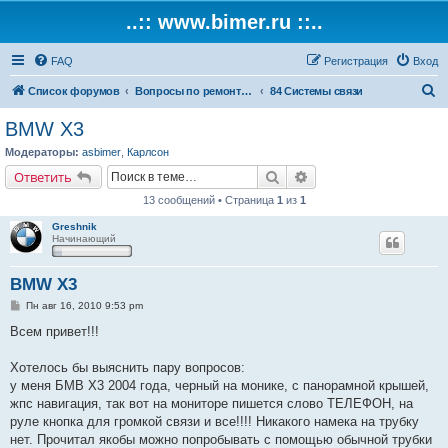
..:: www.bimer.ru ::..
FAQ
Регистрация
Вход
П
Список форумов
Вопросы по ремонту и обслуживанию BMW
84 Системы связи
о
BMW X3
и
Модераторы:
asbimer
,
Карлсон
с
Поиск
Расширенный поиск
Ответить
к
13 сообщений • Страница
1
из
1
Greshnik
Начинающий
BMW X3
С
Пн авг 16, 2010 9:53 pm
о
о
Всем привет!!!
б
щ
е
Хотелось бы выяснить пару вопросов:
н
у меня БМВ Х3 2004 года, черный на монике, с панорамной крышей,
и
е
жпс навигация, так вот на мониторе пишется слово ТЕЛЕФОН, на
руле кнопка для громкой связи и все!!!! Никакого намека на трубку
нет. Прочитал якобы можно попробывать с помощью обычной трубки