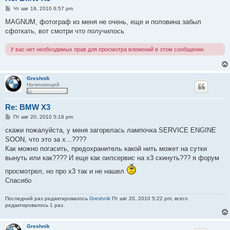
С
Чт авг 19, 2010 6:57 pm
о
о
MAGNUM, фотограф из меня не очень, еще и половина забыл
б
сфоткать, вот смотри что получилось
щ
е
н
У вас нет необходимых прав для просмотра вложений в этом сообщении.
и
е
Greshnik
Начинающий
Re: BMW X3
С
Пт авг 20, 2010 5:19 pm
о
о
скажи пожалуйста, у меня загорелась лампочка SERVICE ENGINE
б
SOON, что это за х...????
щ
е
Как можно погасить, предохранитель какой нить может на сутки
н
вынуть или как???? И еще как оилсервис на х3 скинуть??? я форум
и
е
просмотрел, но про х3 так и не нашел
Спасибо
Последний раз редактировалось
Greshnik
Пт авг 20, 2010 5:22 pm, всего
редактировалось 1 раз.
Greshnik