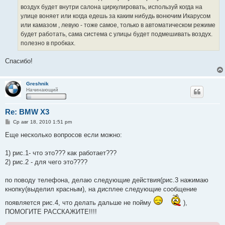
н
воздух будет внутри салона циркулировать, используй когда на
и
е
улице воняет или когда едешь за каким нибудь вонючим Икарусом
или камазом , левую - тоже самое, только в автоматическом режиме
будет работать, сама система с улицы будет подмешивать воздух.
полезно в пробках.
Спасибо!
Greshnik
Начинающий
Re: BMW X3
С
Ср авг 18, 2010 1:51 pm
о
о
Еще несколько вопросов если можно:
б
щ
е
1) рис.1- что это??? как работает???
н
2) рис.2 - для чего это????
и
е
по поводу телефона, делаю следующие действия(рис.3 нажимаю
кнопку(выделил красным), на дисплее следующие сообщение
появляется рис.4, что делать дальше не пойму
),
ПОМОГИТЕ РАССКАЖИТЕ!!!!