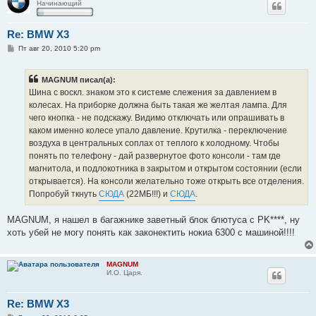
Начинающий
Re: BMW X3
С
Пт авг 20, 2010 5:20 pm
о
о
б
MAGNUM писал(а):
щ
е
Шина с воскл. знаком это к системе слежения за давлением в
н
колесах. На приборке должна быть такая же желтая лампа. Для
и
е
чего кнопка - не подскажу. Видимо отключать или опрашивать в
каком именно колесе упало давление. Крутилка - переключение
воздуха в центральных соплах от теплого к холодному. Чтобы
понять по телефону - дай развернутое фото консоли - там где
магнитола, и подлокотника в закрытом и открытом состоянии (если
открывается). На консоли желательно тоже открыть все отделения.
Попробуй ткнуть
СЮДА
(22МБ!!!) и
СЮДА
.
MAGNUM, я нашел в багажнике заветный блок блютуса с PK****, ну
хоть убей не могу понять как законектить нокиа 6300 с машиной!!!!
MAGNUM
И.О. Царя.
Re: BMW X3