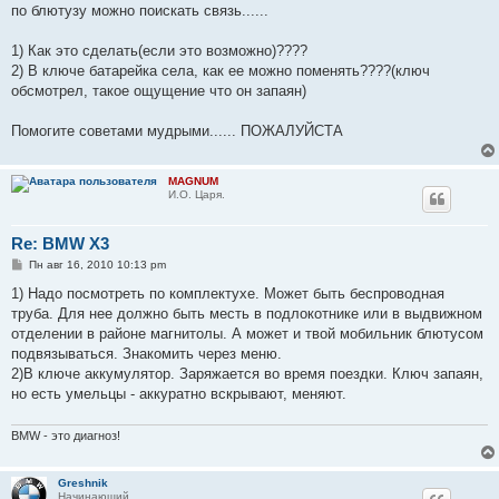
по блютузу можно поискать связь......
1) Как это сделать(если это возможно)????
2) В ключе батарейка села, как ее можно поменять????(ключ
обсмотрел, такое ощущение что он запаян)
Помогите советами мудрыми...... ПОЖАЛУЙСТА
MAGNUM
И.О. Царя.
Re: BMW X3
С
Пн авг 16, 2010 10:13 pm
о
о
1) Надо посмотреть по комплектухе. Может быть беспроводная
б
труба. Для нее должно быть месть в подлокотнике или в выдвижном
щ
е
отделении в районе магнитолы. А может и твой мобильник блютусом
н
подвязываться. Знакомить через меню.
и
е
2)В ключе аккумулятор. Заряжается во время поездки. Ключ запаян,
но есть умельцы - аккуратно вскрывают, меняют.
BMW - это диагноз!
Greshnik
Начинающий