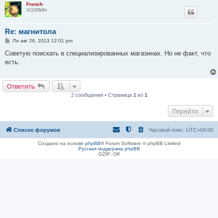
French
ХОЗЯИН
Re: магнитола
С
Пн авг 26, 2013 12:01 pm
о
о
Советую поискать в специализированных магазинах. Но не факт, что
б
есть.
щ
е
н
и
Ответить
е
2 сообщения • Страница
1
из
1
Перейти
Список форумов
Часовой пояс:
UTC+04:00
Создано на основе
phpBB
® Forum Software © phpBB Limited
Русская поддержка phpBB
GZIP: Off