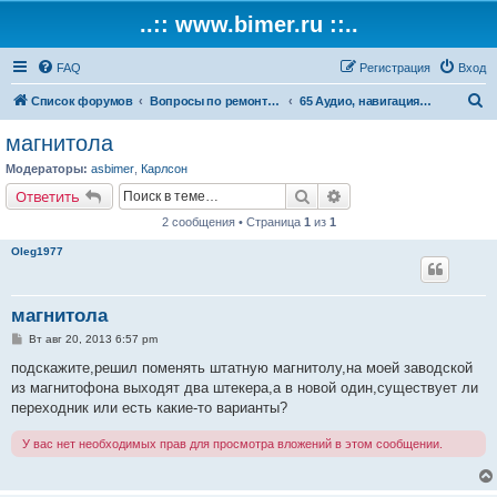
..:: www.bimer.ru ::..
FAQ
Регистрация
Вход
П
Список форумов
Вопросы по ремонту и обслуживанию BMW
65 Аудио, навигация и информационные системы
о
магнитола
и
Модераторы:
asbimer
,
Карлсон
с
Поиск
Расширенный поиск
Ответить
к
2 сообщения • Страница
1
из
1
Oleg1977
магнитола
С
Вт авг 20, 2013 6:57 pm
о
о
подскажите,решил поменять штатную магнитолу,на моей заводской
б
из магнитофона выходят два штекера,а в новой один,существует ли
щ
е
переходник или есть какие-то варианты?
н
и
У вас нет необходимых прав для просмотра вложений в этом сообщении.
е