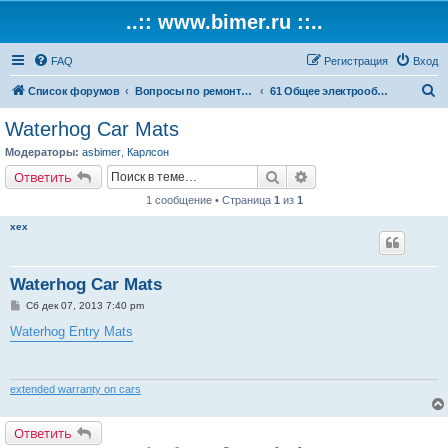
..:: www.bimer.ru ::..
FAQ
Регистрация
Вход
П
Список форумов
Вопросы по ремонту и обслуживанию BMW
61 Общее электрооборудование автомобиля
о
Waterhog Car Mats
и
Модераторы:
asbimer
,
Карлсон
с
Поиск
Расширенный поиск
Ответить
к
1 сообщение • Страница
1
из
1
xex
Waterhog Car Mats
С
Сб дек 07, 2013 7:40 pm
о
о
Waterhog Entry Mats
б
щ
е
н
и
extended warranty on cars
е
Ответить