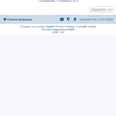
1 сообщение • Страница
1
из
1
Перейти
Список форумов
Часовой пояс:
UTC+04:00
Создано на основе
phpBB
® Forum Software © phpBB Limited
Русская поддержка phpBB
GZIP: Off