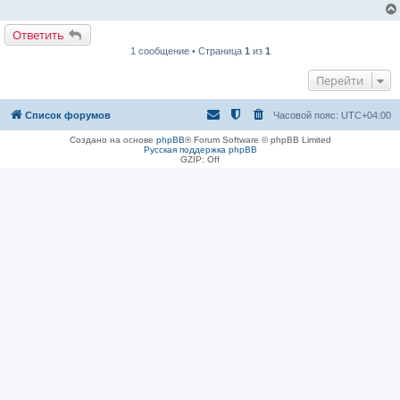
Ответить
1 сообщение • Страница
1
из
1
Перейти
Список форумов
Часовой пояс:
UTC+04:00
Создано на основе
phpBB
® Forum Software © phpBB Limited
Русская поддержка phpBB
GZIP: Off