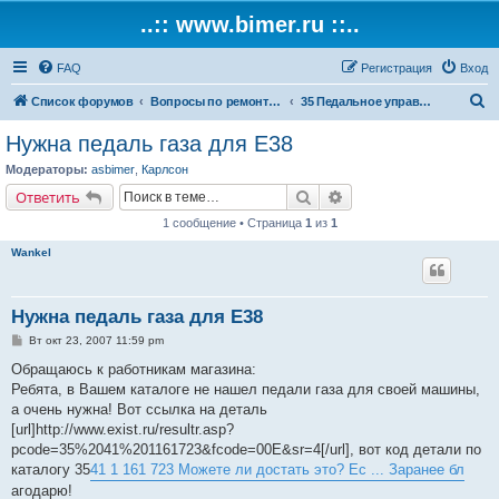
..:: www.bimer.ru ::..
FAQ
Регистрация
Вход
П
Список форумов
Вопросы по ремонту и обслуживанию BMW
35 Педальное управление
о
Нужна педаль газа для Е38
и
Модераторы:
asbimer
,
Карлсон
с
Поиск
Расширенный поиск
Ответить
к
1 сообщение • Страница
1
из
1
Wankel
Нужна педаль газа для Е38
С
Вт окт 23, 2007 11:59 pm
о
о
Обращаюсь к работникам магазина:
б
Ребята, в Вашем каталоге не нашел педали газа для своей машины,
щ
е
а очень нужна! Вот ссылка на деталь
н
[url]http://www.exist.ru/resultr.asp?
и
е
pcode=35%2041%201161723&fcode=00E&sr=4[/url], вот код детали по
каталогу 35
41 1 161 723 Можете ли достать это? Ес ... Заранее бл
агодарю!