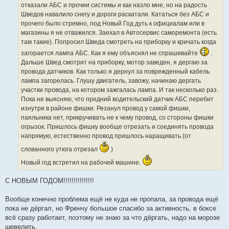
н
отказали АБС и прочии системы и как назло мне, но на радость
и
е
Шведов навалило снегу и дороги раскатали. Кататься без АБС и
прочего было стремно, под Новый Год дуть к официалам или в
магазины я не отважился. Заехал в Автосервис саморемонта (есть
там такие). Попросил Шведа смотреть на приборку и кричать когда
загорается лампа АБС. Как я ему объяснял не спрашивайте
.
Дальше Швед смотрит на приборку, мотор заведен, я дергаю за
провода датчиков. Как только я дернул за поврежденный кабель
лампа загорелась. Глушу двигатель, завожу, начинаю дергать
участки провода, на котором зажгалась лампа. И так несколько раз.
Пока не выясняю, что предний водительский датчик АБС перебит
изнутри в районе фишки. Резанул провод у самой фишки,
паяльника нет, прикручивать не к чему провод, со стороны фишки
огрызок. Пришлось фишку вообще отрезать и соединять провода
напрямую, естественно провод пришлось наращивать (от
слованного утюга отрезал
)
Новый год встретил на рабочей машине.
С НОВЫМ ГОДОМ!!!!!!!!!!!!!!!
Вообще конечно проблема ещё не куда не пропала, за провода ещё
пока не дёргал, но Френчу большое спасибо за активность, в боксе
всё сразу работает, поэтому не знаю за что дёргать, надо на морозе
шевелить.