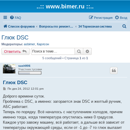
..:: www.bimer.ru ::..
FAQ
Регистрация
Вход
П
Список форумов
Вопросы по ремонту и обслуживанию BMW
34 Тормозная система
о
Глюк DSC
и
Модераторы:
asbimer
,
Карлсон
с
Поиск
Расширенный поиск
Ответить
к
5 сообщений • Страница
1
из
1
sash906
Участник тусовки
Глюк DSC
С
Пн дек 24, 2012 12:01 pm
о
о
Доброго времени суток.
б
Проблема с DSC, а именно: загорается знак DSC и желтый ручник,
щ
е
АБС работает.
н
Теперь по порядку. Всё началось с наступлением холодов, причем
и
е
именно тогда, когда температура опустилась ниже 0 градусов.
Каждое утро завожу машину, всё работает, а дальше всё зависит от
температуры окружающей среды, если от -1 до -7 то глюк вылазит