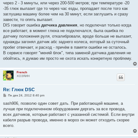
через 2 - 3 минуты, или через 200-500 метров; при температуре -20
-35 глюк вылазит где то через час езды, пропадает после того как
заглушиш машину более чем на 30 минут, если заглушить и сразу
завести, то опять вылазит.
DIS говорит ошибка
датчика давления
, но подключал только когда
все работает, в момент глюка не подключался, была ошибка по
датчику положения руля, откалибровали, вроде больше не вылазит,
однажды загонял датчик абс заднего колеса, еоторый за суточный
пробег отвечает, и расход - причём в памяти ошибки не осталось.
В сервисе говорят "меняй блок", типа заменой датчика давления не
обойтись, я думаю им просто не охота искать конкретную проблему.
French
ХОЗЯИН
Re: Глюк DSC
С
Пн дек 24, 2012 8:40 pm
о
о
sash906, позволю один совет дать. При работающей машине, а
б
лучше при подключенном оборудовании дергать за все провода,
щ
е
всех датчиков, которые работают с указанной системой. Если внутри
н
кабеля разрыв провода, именно в мороз он может отходить скорее
и
е
всего.