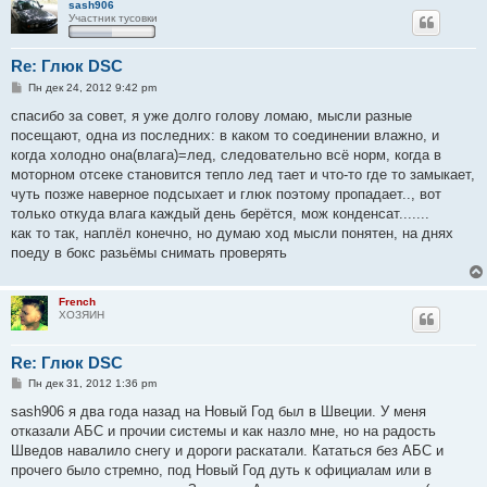
sash906
Участник тусовки
Re: Глюк DSC
С
Пн дек 24, 2012 9:42 pm
о
о
спасибо за совет, я уже долго голову ломаю, мысли разные
б
посещают, одна из последних: в каком то соединении влажно, и
щ
е
когда холодно она(влага)=лед, следовательно всё норм, когда в
н
моторном отсеке становится тепло лед тает и что-то где то замыкает,
и
е
чуть позже наверное подсыхает и глюк поэтому пропадает.., вот
только откуда влага каждый день берётся, мож конденсат.......
как то так, наплёл конечно, но думаю ход мысли понятен, на днях
поеду в бокс разьёмы снимать проверять
French
ХОЗЯИН
Re: Глюк DSC
С
Пн дек 31, 2012 1:36 pm
о
о
sash906 я два года назад на Новый Год был в Швеции. У меня
б
отказали АБС и прочии системы и как назло мне, но на радость
щ
е
Шведов навалило снегу и дороги раскатали. Кататься без АБС и
н
прочего было стремно, под Новый Год дуть к официалам или в
и
е