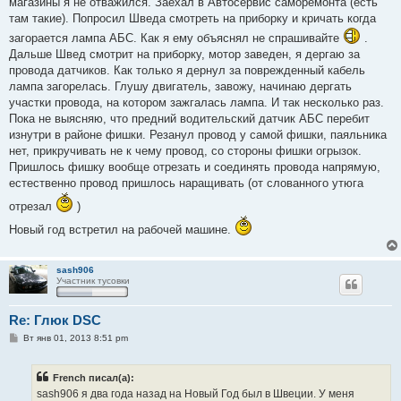
магазины я не отважился. Заехал в Автосервис саморемонта (есть
там такие). Попросил Шведа смотреть на приборку и кричать когда
загорается лампа АБС. Как я ему объяснял не спрашивайте
.
Дальше Швед смотрит на приборку, мотор заведен, я дергаю за
провода датчиков. Как только я дернул за поврежденный кабель
лампа загорелась. Глушу двигатель, завожу, начинаю дергать
участки провода, на котором зажгалась лампа. И так несколько раз.
Пока не выясняю, что предний водительский датчик АБС перебит
изнутри в районе фишки. Резанул провод у самой фишки, паяльника
нет, прикручивать не к чему провод, со стороны фишки огрызок.
Пришлось фишку вообще отрезать и соединять провода напрямую,
естественно провод пришлось наращивать (от слованного утюга
отрезал
)
Новый год встретил на рабочей машине.
sash906
Участник тусовки
Re: Глюк DSC
С
Вт янв 01, 2013 8:51 pm
о
о
б
French писал(а):
щ
е
sash906 я два года назад на Новый Год был в Швеции. У меня