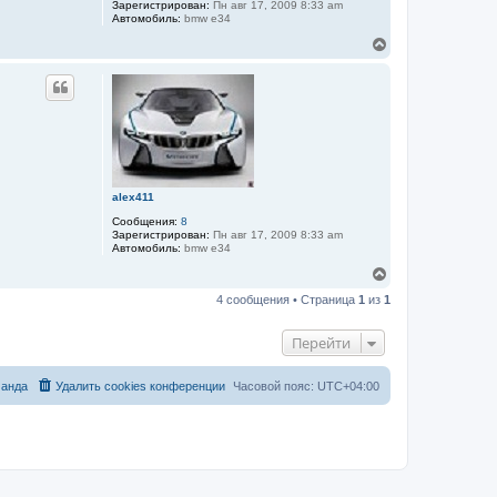
ч
Зарегистрирован:
Пн авг 17, 2009 8:33 am
а
Автомобиль:
bmw e34
л
В
у
е
р
н
у
т
ь
с
я
к
alex411
н
а
Сообщения:
8
ч
Зарегистрирован:
Пн авг 17, 2009 8:33 am
а
Автомобиль:
bmw e34
л
В
у
е
4 сообщения • Страница
1
из
1
р
н
у
Перейти
т
ь
с
анда
Удалить cookies конференции
Часовой пояс:
UTC+04:00
я
к
н
а
ч
а
л