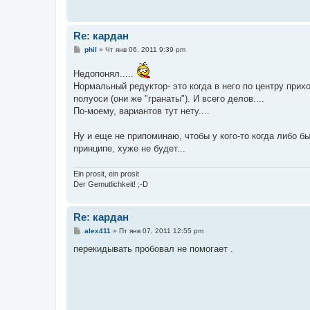
Re: кардан
С
phil
»
Чт янв 06, 2011 9:39 pm
о
о
Недопонял.....
б
щ
Нормальный редуктор- это когда в него по центру прихо
е
полуоси (они же "гранаты"). И всего делов....
н
и
По-моему, вариантов тут нету....
е
Ну и еще не припоминаю, чтобы у кого-то когда либо 
принципе, хуже не будет...
Ein prosit, ein prosit
Der Gemutlichkeit! ;-D
Re: кардан
С
alex411
»
Пт янв 07, 2011 12:55 pm
о
о
перекидывать пробовал не помогает .
б
щ
е
н
и
е