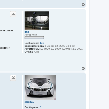
В
е
р
н
у
т
ь
с
динаковые
я
phil
Авторитет
к
н
а
Сообщения:
445
ч
Зарегистрирован:
Ср авг 12, 2009 3:04 pm
можно в
а
Автомобиль:
E34M20 2.0 1989; E39M54 2.2 2001
л
Откуда:
СПб
у
В
е
р
н
у
т
ь
с
я
к
alex411
н
а
Сообщения:
8