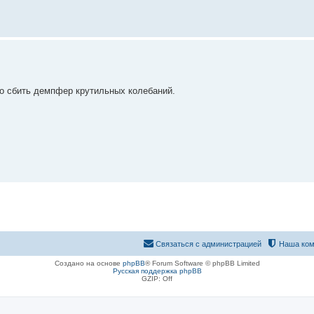
о сбить демпфер крутильных колебаний.
Связаться с администрацией
Наша ком
Создано на основе
phpBB
® Forum Software © phpBB Limited
Русская поддержка phpBB
GZIP: Off