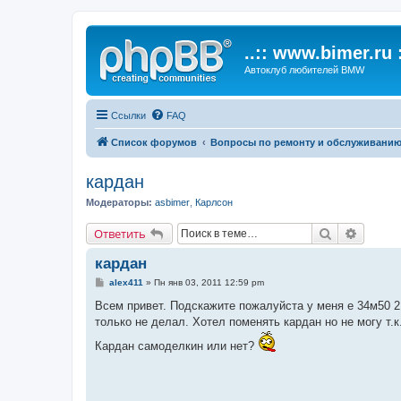
..:: www.bimer.ru :
Автоклуб любителей BMW
Ссылки
FAQ
Список форумов
Вопросы по ремонту и обслуживани
кардан
Модераторы:
asbimer
,
Карлсон
Поиск
Расшир
Ответить
кардан
С
alex411
»
Пн янв 03, 2011 12:59 pm
о
о
Всем привет. Подскажите пожалуйста у меня е 34м50 2
б
только не делал. Хотел поменять кардан но не могу т.к
щ
е
Кардан самоделкин или нет?
н
и
е