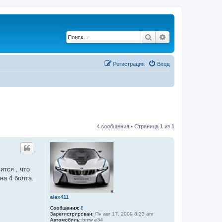
Поиск
Расширенный по
Регистрация
Вход
4 сообщения • Страница
1
из
1
ится , что
на 4 болта.
alex411
Сообщения:
8
Зарегистрирован:
Пн авг 17, 2009 8:33 am
Автомобиль:
bmw e34