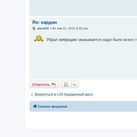
Re: кардан
С
alex411
»
Вт янв 11, 2011 6:32 pm
о
о
б
Убрал вибрацию оказывается надо было всего т
щ
е
н
и
е
Ответить
Вернуться в «26 Карданный вал»
Список форумов