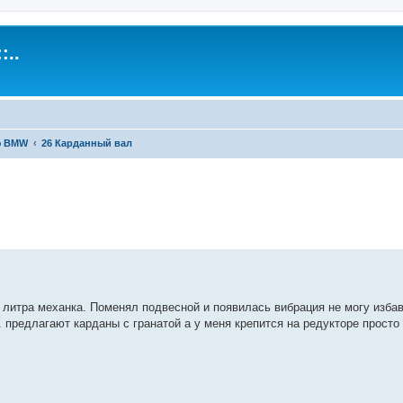
:..
ю BMW
26 Карданный вал
енный поиск
 литра механка. Поменял подвесной и появилась вибрация не могу избав
. предлагают карданы с гранатой а у меня крепится на редукторе просто 