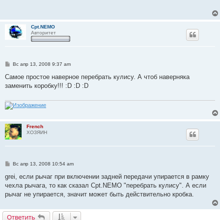
щ
е
н
и
Cpt.NEMO
е
Авторитет
С
Вс апр 13, 2008 9:37 am
о
о
Самое простое наверное перебрать кулису. А чтоб наверняка
б
заменить коробку!!! :D :D :D
щ
е
н
и
е
French
ХОЗЯИН
С
Вс апр 13, 2008 10:54 am
о
о
grei, если рычаг при включении задней передачи упирается в рамку
б
чехла рычага, то как сказал Cpt.NEMO "перебрать кулису". А если
щ
е
рычаг не упирается, значит может быть действительно кробка.
н
и
е
Ответить