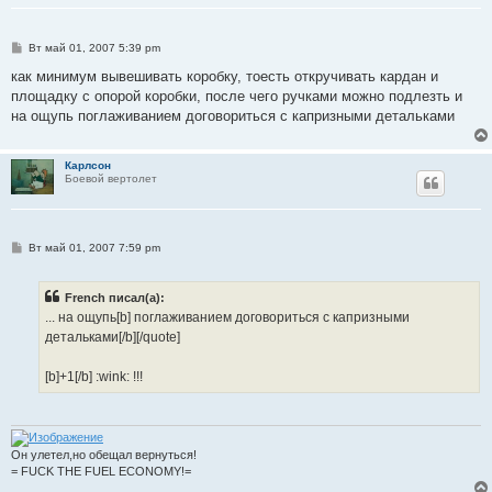
С
Вт май 01, 2007 5:39 pm
о
о
как минимум вывешивать коробку, тоесть откручивать кардан и
б
площадку с опорой коробки, после чего ручками можно подлезть и
щ
е
на ощупь поглаживанием договориться с капризными детальками
н
и
е
Карлсон
Боевой вертолет
С
Вт май 01, 2007 7:59 pm
о
о
б
French писал(а):
щ
е
... на ощупь[b] поглаживанием договориться с капризными
н
детальками[/b][/quote]
и
е
[b]+1[/b] :wink: !!!
Он улетел,но обещал вернуться!
= FUCK THE FUEL ECONOMY!=