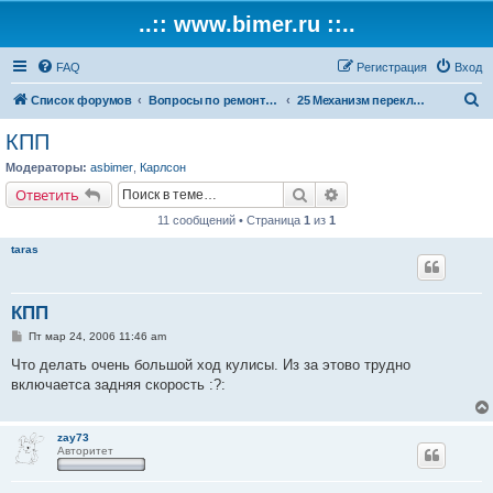
..:: www.bimer.ru ::..
FAQ
Регистрация
Вход
П
Список форумов
Вопросы по ремонту и обслуживанию BMW
25 Механизм переключения передач
о
КПП
и
Модераторы:
asbimer
,
Карлсон
с
Поиск
Расширенный поиск
Ответить
к
11 сообщений • Страница
1
из
1
taras
КПП
С
Пт мар 24, 2006 11:46 am
о
о
Что делать очень большой ход кулисы. Из за этово трудно
б
включаетса задняя скорость :?:
щ
е
н
и
zay73
е
Авторитет