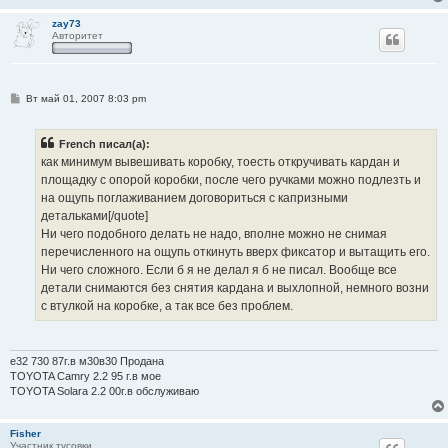
zay73
Авторитет
С
Вт май 01, 2007 8:03 pm
о
о
б
French писал(а):
щ
е
как минимум вывешивать коробку, тоесть откручивать кардан и
н
площадку с опорой коробки, после чего ручками можно подлезть и
и
е
на ощупь поглаживанием договориться с капризными
детальками[/quote]
Ни чего подобного делать не надо, вполне можно не снимая
перечисленного на ощупь откинуть вверх фиксатор и вытащить его.
Ни чего сложного. Если б я не делал я б не писал. Вообще все
детали снимаются без снятия кардана и выхлопной, немного возни
с втулкой на коробке, а так все без проблем.
e32 730 87г.в м30в30 Продана
TOYOTA Camry 2.2 95 г.в мое
TOYOTA Solara 2.2 00г.в обслуживаю
Fisher
Участник тусовки