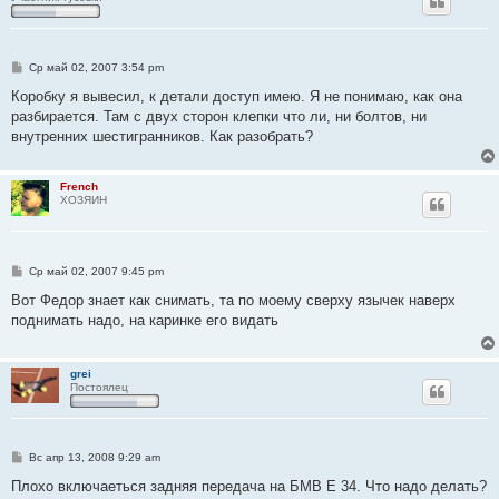
С
Ср май 02, 2007 3:54 pm
о
о
Коробку я вывесил, к детали доступ имею. Я не понимаю, как она
б
разбирается. Там с двух сторон клепки что ли, ни болтов, ни
щ
е
внутренних шестигранников. Как разобрать?
н
и
е
French
ХОЗЯИН
С
Ср май 02, 2007 9:45 pm
о
о
Вот Федор знает как снимать, та по моему сверху язычек наверх
б
поднимать надо, на каринке его видать
щ
е
н
и
grei
е
Постоялец
С
Вс апр 13, 2008 9:29 am
о
о
Плохо включаеться задняя передача на БМВ Е 34. Что надо делать?
б