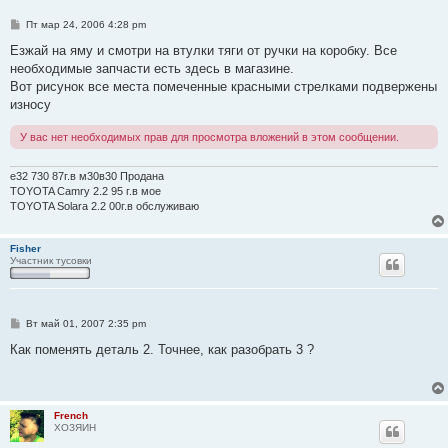
С
Пт мар 24, 2006 4:28 pm
о
о
Езжай на яму и смотри на втулки тяги от ручки на коробку. Все
б
необходимые запчасти есть здесь в магазине.
щ
е
Вот рисунок все места помеченные красными стрелками подвержены
н
износу
и
е
У вас нет необходимых прав для просмотра вложений в этом сообщении.
e32 730 87г.в м30в30 Продана
TOYOTA Camry 2.2 95 г.в мое
TOYOTA Solara 2.2 00г.в обслуживаю
Fisher
Участник тусовки
С
Вт май 01, 2007 2:35 pm
о
о
Как поменять деталь 2. Точнее, как разобрать 3 ?
б
щ
е
н
и
French
е
ХОЗЯИН