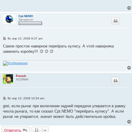
щ
е
н
и
Cpt.NEMO
е
Авторитет
С
Вс апр 13, 2008 9:37 am
о
о
Самое простое наверное перебрать кулису. А чтоб наверняка
б
заменить коробку!!! :D :D :D
щ
е
н
и
е
French
ХОЗЯИН
С
Вс апр 13, 2008 10:54 am
о
о
grei, если рычаг при включении задней передачи упирается в рамку
б
чехла рычага, то как сказал Cpt.NEMO "перебрать кулису". А если
щ
е
рычаг не упирается, значит может быть действительно кробка.
н
и
е
Ответить