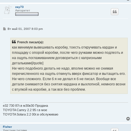
zay73
Авторитет
С
Вт май 01, 2007 8:03 pm
о
о
б
French писал(а):
щ
е
как минимум вывешивать коробку, тоесть откручивать кардан и
н
площадку с опорой коробки, после чего ручками можно подлезть и
и
е
на ощупь поглаживанием договориться с капризными
детальками[/quote]
Ни чего подобного делать не надо, вполне можно не снимая
перечисленного на ощупь откинуть вверх фиксатор и вытащить его.
Ни чего сложного. Если б я не делал я б не писал. Вообще все
детали снимаются без снятия кардана и выхлопной, немного возни
с втулкой на коробке, а так все без проблем.
e32 730 87г.в м30в30 Продана
TOYOTA Camry 2.2 95 г.в мое
TOYOTA Solara 2.2 00г.в обслуживаю
Fisher
Участник тусовки