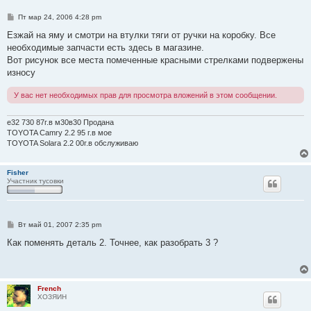
С
Пт мар 24, 2006 4:28 pm
о
о
Езжай на яму и смотри на втулки тяги от ручки на коробку. Все
б
необходимые запчасти есть здесь в магазине.
щ
е
Вот рисунок все места помеченные красными стрелками подвержены
н
износу
и
е
У вас нет необходимых прав для просмотра вложений в этом сообщении.
e32 730 87г.в м30в30 Продана
TOYOTA Camry 2.2 95 г.в мое
TOYOTA Solara 2.2 00г.в обслуживаю
Fisher
Участник тусовки
С
Вт май 01, 2007 2:35 pm
о
о
Как поменять деталь 2. Точнее, как разобрать 3 ?
б
щ
е
н
и
French
е
ХОЗЯИН