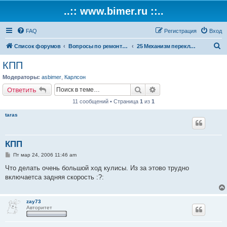
..:: www.bimer.ru ::..
FAQ
Регистрация
Вход
П
Список форумов
Вопросы по ремонту и обслуживанию BMW
25 Механизм переключения передач
о
КПП
и
Модераторы:
asbimer
,
Карлсон
с
Поиск
Расширенный поиск
Ответить
к
11 сообщений • Страница
1
из
1
taras
КПП
С
Пт мар 24, 2006 11:46 am
о
о
Что делать очень большой ход кулисы. Из за этово трудно
б
включаетса задняя скорость :?:
щ
е
н
и
zay73
е
Авторитет