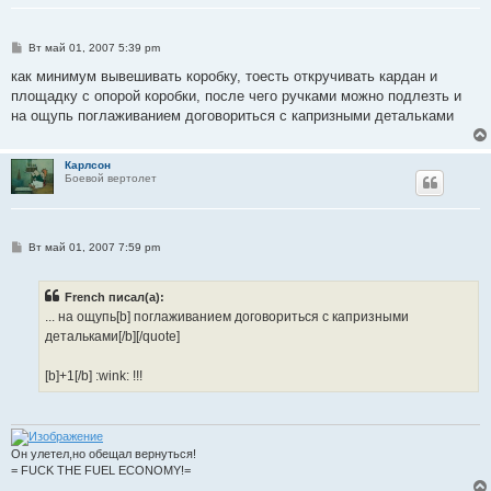
С
Вт май 01, 2007 5:39 pm
о
о
как минимум вывешивать коробку, тоесть откручивать кардан и
б
площадку с опорой коробки, после чего ручками можно подлезть и
щ
е
на ощупь поглаживанием договориться с капризными детальками
н
и
е
Карлсон
Боевой вертолет
С
Вт май 01, 2007 7:59 pm
о
о
б
French писал(а):
щ
е
... на ощупь[b] поглаживанием договориться с капризными
н
детальками[/b][/quote]
и
е
[b]+1[/b] :wink: !!!
Он улетел,но обещал вернуться!
= FUCK THE FUEL ECONOMY!=