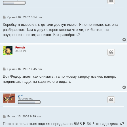
С
Ср май 02, 2007 3:54 pm
о
о
Коробку я вывесил, к детали доступ имею. Я не понимаю, как она
б
разбирается. Там с двух сторон клепки что ли, ни болтов, ни
щ
е
внутренних шестигранников. Как разобрать?
н
и
е
French
ХОЗЯИН
С
Ср май 02, 2007 9:45 pm
о
о
Вот Федор знает как снимать, та по моему сверху язычек наверх
б
поднимать надо, на каринке его видать
щ
е
н
и
grei
е
Постоялец
С
Вс апр 13, 2008 9:29 am
о
о
Плохо включаеться задняя передача на БМВ Е 34. Что надо делать?
б