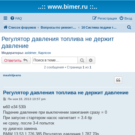
..:: www.bimer.ru ::..
FAQ
Регистрация
Вход
П
Список форумов
Вопросы по ремонту и обслуживанию BMW
16 Система подачи топлива
о
Регулятор давления топлива не держит
и
давление
с
Модераторы:
asbimer
,
Карлсон
к
Поиск
Расширенный поиск
Ответить
2 сообщения • Страница
1
из
1
maskitjeans
Регулятор давления топлива не держит давление
С
Пн ноя 18, 2013 10:57 pm
о
о
м60 е34 530i
б
Падение давление при выключении зажигания сразу = 0
щ
е
При запуске стартером насос нагнетает = 3.4 бр
н
не сразу, после 3-4 попыток
и
е
ну диагноз замена.
BMW 13 53 1 726 385 Регулятор давления 1 787,70р.