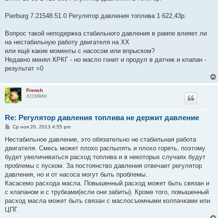
Pierburg 7.21548.51.0 Регулятор давления топлива 1 622,43р.
Вопрос такой неподержка стабильного давления в рампе влияет ли
на нестабильную работу двигателя на ХХ
или ещё какие моменты с насосом или впрыском?
Недавно менял КРКГ - но масло гонит и продул в датчик и клапан -
результат =0
French
ХОЗЯИН
Re: Регулятор давления топлива не держит давление
С
Ср ноя 20, 2013 4:55 pm
о
о
Нестабильное давление, это обязательно не стабильная работа
б
двигателя. Смесь может плохо распылять и плохо гореть, поэтому
щ
е
будет увеличиваться расход топлива и в некоторых случаях будут
н
проблемы с пуском. За постоянство давления отвечает регулятор
и
е
давления, но и от насоса могут быть проблемы.
Касасемо расхода масла. Повышенный расход может быть связан и
с клапаном и с трубками(если они забиты). Кроме того, повышенный
расход масла может быть связан с маслосъемными колпачками или
ЦПГ.