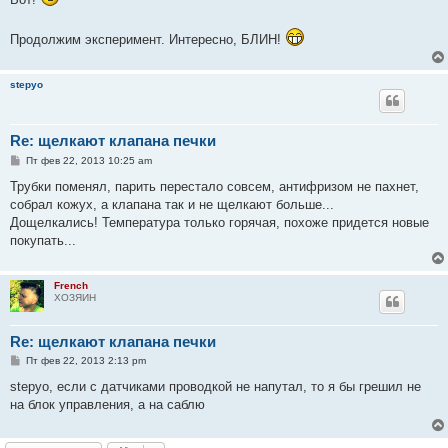
Продолжим эксперимент. Интересно, БЛИН!
stepyo
Re: щелкают клапана печки
С
Пт фев 22, 2013 10:25 am
о
о
Трубки поменял, парить перестало совсем, антифризом не пахнет,
б
собрал кожух, а клапана так и не щелкают больше...
щ
е
Дощелкались! Температура только горячая, похоже придется новые
н
покупать...
и
е
French
ХОЗЯИН
Re: щелкают клапана печки
С
Пт фев 22, 2013 2:13 pm
о
о
stepyo, если с датчиками проводкой не напутал, то я бы грешил не
б
на блок управления, а на саблю
щ
е
н
и