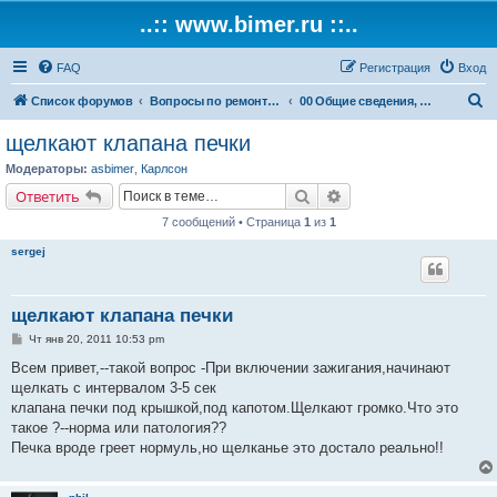
..:: www.bimer.ru ::..
FAQ
Регистрация
Вход
П
Список форумов
Вопросы по ремонту и обслуживанию BMW
00 Общие сведения, инструкции
о
щелкают клапана печки
и
Модераторы:
asbimer
,
Карлсон
с
Поиск
Расширенный поиск
Ответить
к
7 сообщений • Страница
1
из
1
sergej
щелкают клапана печки
С
Чт янв 20, 2011 10:53 pm
о
о
Всем привет,--такой вопрос -При включении зажигания,начинают
б
щелкать с интервалом 3-5 сек
щ
е
клапана печки под крышкой,под капотом.Щелкают громко.Что это
н
такое ?--норма или патология??
и
е
Печка вроде греет нормуль,но щелканье это достало реально!!