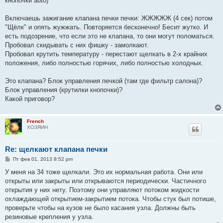
кнопочки auto)
е
Включаешь зажигание клапана печки печки: ЖЖЖЖЖ (4 сек) потом
"Щёлк" и опять жужжать. Повторяется бесконечно! Бесит жутко. И
есть подозрение, что если это не клапана, то они могут поломаться.
Пробовал скидывать с них фишку - замолкают.
Пробовал крутить температуру - перестают щелкать в 2-х крайних
положения, либо полностью горячих, либо полностью холодных.
Это клапана? Блок управления печкой (там где фильтр салона)?
Блок управления (крутилки кнопочки)?
Какой приговор?
French
ХОЗЯИН
Re: щелкают клапана печки
С
Пт фев 01, 2013 8:52 pm
о
о
У меня на 34 тоже щелкали. Это их нормальная работа. Они или
б
открыты или закрыты или открываются периодически. Частичного
щ
е
открытия у них нету. Поэтому они управляют потоком жидкости
н
охлаждающей открытием-закрытием потока. Чтобы стук был потише,
и
е
проверьте чтобы на кузов не было касания узла. Должны быть
резиновые крепления у узла.