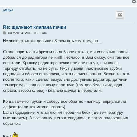
stepyo
Re: щелкают клапана печки
С
Пн фев 04, 2013 11:32 am
о
о
Не знаю стоит ли дальше обсасывать эту тему, но...
б
щ
е
Стало парить антифризом на лобовое стекло, и я совершил подвиг,
н
добрался до радиатора печки!!! Неслабо, я Вам скажу, они там всё
и
е
спрятали. Крышку радиатора печки еле-еле вынул, пришлось
торпеду отгибать, но не суть. Текут у меня пластиковые трубки
подводки и сброса антифриза, и это не очень важно. Важно то, что
после того, как я сделал визуально доступным радиатор, датчики
температуры поднес к нему вплотную (там два беленьких, один
справа, второй слева) - клапана щелкать перестали.
Когда заменю трубки и соберу всё обратно - напишу, вернулся ли
дефект (если так можно назвать).
Есть подозрение, что заглючил передний блок (где температуру
выставляем). А поскольку я его отсоединял, а потом подсоединил
обратно...
Вот!