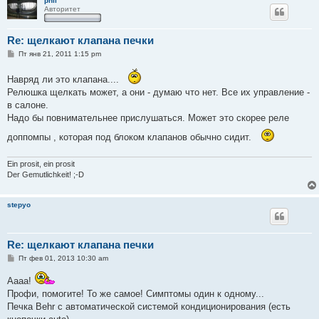
phil
Авторитет
Re: щелкают клапана печки
С
Пт янв 21, 2011 1:15 pm
о
о
Навряд ли это клапана....
б
щ
Релюшка щелкать может, а они - думаю что нет. Все их управление -
е
в салоне.
н
и
Надо бы повнимательнее прислушаться. Может это скорее реле
е
доппомпы , которая под блоком клапанов обычно сидит.
Ein prosit, ein prosit
Der Gemutlichkeit! ;-D
stepyo
Re: щелкают клапана печки
С
Пт фев 01, 2013 10:30 am
о
о
Аааа!
б
щ
Профи, помогите! То же самое! Симптомы один к одному...
е
Печка Behr с автоматической системой кондиционирования (есть
н
и