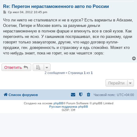
Re: Перегон нерастаможенного авто по России
С
Ср июл 04, 2012 10:45 pm
о
о
Что ли никто не сталкивался и не в курсе? Есть варианты в Абхазии,
б
Осетии, Питере и Москве взять за разумные деньги
щ
е
нерастаможенную в полном фарше и впихнуть все в свой кузов. Как
н
перегонять не ясно. У гаишников поспрашивал, все по разному, одни
и
е
говорят только эвакуатором, другие, что надо договор купли-
продажи, ген. доверенность и страховку и едь спокойно. Может кто
что нибудь знает, пока не горит, но как чешется :oops:
Ответить
2 сообщения • Страница
1
из
1
Перейти
Список форумов
Часовой пояс:
UTC+04:00
Создано на основе
phpBB
® Forum Software © phpBB Limited
Русская поддержка phpBB
GZIP: Off