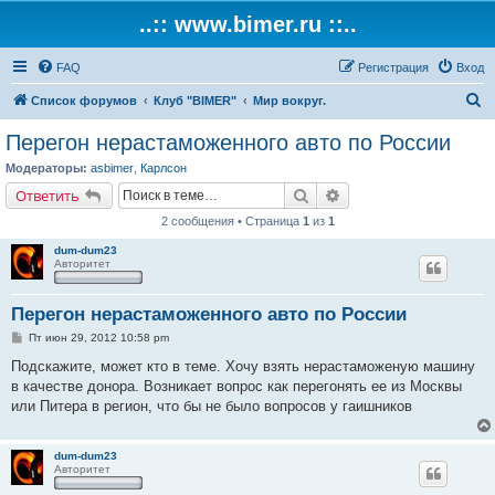
..:: www.bimer.ru ::..
FAQ
Регистрация
Вход
П
Список форумов
Клуб "BIMER"
Мир вокруг.
о
Перегон нерастаможенного авто по России
и
Модераторы:
asbimer
,
Карлсон
с
Поиск
Расширенный поиск
Ответить
к
2 сообщения • Страница
1
из
1
dum-dum23
Авторитет
Перегон нерастаможенного авто по России
С
Пт июн 29, 2012 10:58 pm
о
о
Подскажите, может кто в теме. Хочу взять нерастаможеную машину
б
в качестве донора. Возникает вопрос как перегонять ее из Москвы
щ
е
или Питера в регион, что бы не было вопросов у гаишников
н
и
е
dum-dum23
Авторитет