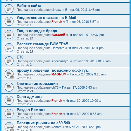
Работа сайта
Последнее сообщение
dimaxz
«
Вт дек 06, 2011 1:48 pm
Уведомление о заказе на E-Mail
Последнее сообщение
French
«
Пт ноя 26, 2010 5:57 pm
Ответы:
1
Так, в порядке бреда
Последнее сообщение
Виталий
«
Чт ноя 04, 2010 8:37 pm
Ответы:
24
Респект команде БИМЕРа!!
Последнее сообщение
Demento
«
Чт июн 24, 2010 6:01 pm
Ответы:
17
Е70
Последнее сообщение
АлександрS
«
Пт мар 19, 2010 10:59 am
Ответы:
2
прошу прощения, возможно офф тут...
Последнее сообщение
MAGNUM
«
Пн ноя 23, 2009 9:15 am
Ответы:
1
Глючная авторизация
Последнее сообщение
ch73
«
Пн авг 17, 2009 6:43 am
Ответы:
21
Хелп админы
Последнее сообщение
French
«
Чт июл 30, 2009 10:00 am
Ответы:
7
Раздел Ремонт
Последнее сообщение
French
«
Чт июл 30, 2009 9:58 am
Ответы:
2
Передние рычаги на e39 540
Последнее сообщение
Abbath
«
Чт май 21, 2009 6:25 pm
Ответы:
8