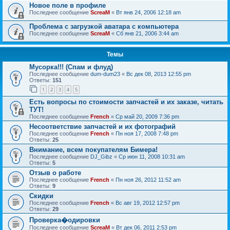
Новое поле в профиле
Последнее сообщение
ScreaM
«
Вт янв 24, 2006 12:18 am
Проблема с загрузкой аватара с компьютера
Последнее сообщение
ScreaM
«
Сб янв 21, 2006 3:44 am
Темы
Мусорка!!! (Спам и флуд)
Последнее сообщение
dum-dum23
«
Вс дек 08, 2013 12:55 pm
Ответы:
151
1
2
3
4
5
Есть вопросы по стоимости запчастей и их заказе, читать
ТУТ!
Последнее сообщение
French
«
Ср май 20, 2009 7:36 pm
Несоответствие запчастей и их фотографий
Последнее сообщение
French
«
Пн ноя 17, 2008 7:48 pm
Ответы:
25
Внимание, всем покупателям Бимера!
Последнее сообщение
DJ_Gibz
«
Ср июн 11, 2008 10:31 am
Ответы:
5
Отзыв о работе
Последнее сообщение
French
«
Пн ноя 26, 2012 11:52 am
Ответы:
9
Скидки
Последнее сообщение
French
«
Вс авг 19, 2012 12:57 pm
Ответы:
29
Проверка�одировки
Последнее сообщение
ScreaM
«
Вт дек 06, 2011 2:53 pm