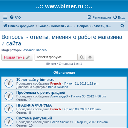
..:: www.bimer.ru ::..
FAQ
Регистрация
Вход
П
Список форумов
Бимер - Новости и обсуждение магазина и сайта.
Вопросы - ответы, мнения о работе магазина и сайта
о
Вопросы - ответы, мнения о работе магазина
и
и сайта
с
Модераторы:
asbimer
,
Карлсон
к
Поиск
Расширенный поис
Новая тема
59 тем • Страница
1
из
1
Объявления
10 лет сайту bimer.ru
Последнее сообщение
French
«
Пн окт 31, 2011 1:12 pm
Добавлено в форуме
Все о Бимере
Проблемы с регистрацией
Последнее сообщение
АлександрS
«
Пн янв 30, 2012 4:56 pm
Ответы:
7
ПРАВИЛА ФОРУМА
Последнее сообщение
French
«
Ср апр 08, 2009 11:28 am
Ответы:
8
Система репутаций
Последнее сообщение
Green Snake
«
Пн мар 19, 2007 1:26 am
Ответы:
10