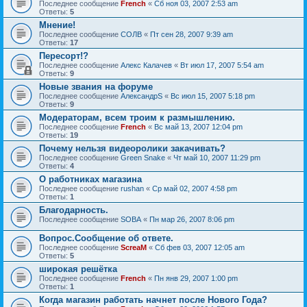
Последнее сообщение
French
«
Сб ноя 03, 2007 2:53 am
Ответы:
5
Мнение!
Последнее сообщение
СОЛВ
«
Пт сен 28, 2007 9:39 am
Ответы:
17
Пересорт!?
Последнее сообщение
Алекс Калачев
«
Вт июл 17, 2007 5:54 am
Ответы:
9
Новые звания на форуме
Последнее сообщение
АлександрS
«
Вс июл 15, 2007 5:18 pm
Ответы:
9
Модераторам, всем троим к размышлению.
Последнее сообщение
French
«
Вс май 13, 2007 12:04 pm
Ответы:
19
Почему нельзя видеоролики закачивать?
Последнее сообщение
Green Snake
«
Чт май 10, 2007 11:29 pm
Ответы:
4
О работниках магазина
Последнее сообщение
rushan
«
Ср май 02, 2007 4:58 pm
Ответы:
1
Благодарность.
Последнее сообщение
SOBA
«
Пн мар 26, 2007 8:06 pm
Вопрос.Сообщение об ответе.
Последнее сообщение
ScreaM
«
Сб фев 03, 2007 12:05 am
Ответы:
5
широкая решётка
Последнее сообщение
French
«
Пн янв 29, 2007 1:00 pm
Ответы:
1
Когда магазин работать начнет после Нового Года?