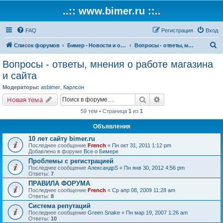
..:: www.bimer.ru ::..
FAQ
Регистрация
Вход
П
Список форумов
Бимер - Новости и обсуждение магазина и сайта.
Вопросы - ответы, мнения о работе магазина и сайта
о
Вопросы - ответы, мнения о работе магазина
и
и сайта
с
Модераторы:
asbimer
,
Карлсон
к
Поиск
Расширенный поис
Новая тема
59 тем • Страница
1
из
1
Объявления
10 лет сайту bimer.ru
Последнее сообщение
French
«
Пн окт 31, 2011 1:12 pm
Добавлено в форуме
Все о Бимере
Проблемы с регистрацией
Последнее сообщение
АлександрS
«
Пн янв 30, 2012 4:56 pm
Ответы:
7
ПРАВИЛА ФОРУМА
Последнее сообщение
French
«
Ср апр 08, 2009 11:28 am
Ответы:
8
Система репутаций
Последнее сообщение
Green Snake
«
Пн мар 19, 2007 1:26 am
Ответы:
10