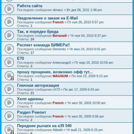
Работа сайта
Последнее сообщение
dimaxz
«
Вт дек 06, 2011 1:48 pm
Уведомление о заказе на E-Mail
Последнее сообщение
French
«
Пт ноя 26, 2010 5:57 pm
Ответы:
1
Так, в порядке бреда
Последнее сообщение
Виталий
«
Чт ноя 04, 2010 8:37 pm
Ответы:
24
Респект команде БИМЕРа!!
Последнее сообщение
Demento
«
Чт июн 24, 2010 6:01 pm
Ответы:
17
Е70
Последнее сообщение
АлександрS
«
Пт мар 19, 2010 10:59 am
Ответы:
2
прошу прощения, возможно офф тут...
Последнее сообщение
MAGNUM
«
Пн ноя 23, 2009 9:15 am
Ответы:
1
Глючная авторизация
Последнее сообщение
ch73
«
Пн авг 17, 2009 6:43 am
Ответы:
21
Хелп админы
Последнее сообщение
French
«
Чт июл 30, 2009 10:00 am
Ответы:
7
Раздел Ремонт
Последнее сообщение
French
«
Чт июл 30, 2009 9:58 am
Ответы:
2
Передние рычаги на e39 540
Последнее сообщение
Abbath
«
Чт май 21, 2009 6:25 pm
Ответы:
8