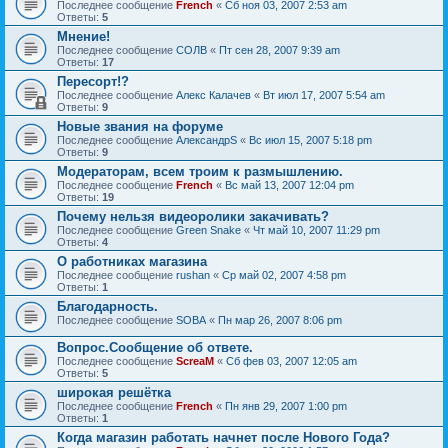
Последнее сообщение
French
«
Сб ноя 03, 2007 2:53 am
Ответы:
5
Мнение!
Последнее сообщение
СОЛВ
«
Пт сен 28, 2007 9:39 am
Ответы:
17
Пересорт!?
Последнее сообщение
Алекс Калачев
«
Вт июл 17, 2007 5:54 am
Ответы:
9
Новые звания на форуме
Последнее сообщение
АлександрS
«
Вс июл 15, 2007 5:18 pm
Ответы:
9
Модераторам, всем троим к размышлению.
Последнее сообщение
French
«
Вс май 13, 2007 12:04 pm
Ответы:
19
Почему нельзя видеоролики закачивать?
Последнее сообщение
Green Snake
«
Чт май 10, 2007 11:29 pm
Ответы:
4
О работниках магазина
Последнее сообщение
rushan
«
Ср май 02, 2007 4:58 pm
Ответы:
1
Благодарность.
Последнее сообщение
SOBA
«
Пн мар 26, 2007 8:06 pm
Вопрос.Сообщение об ответе.
Последнее сообщение
ScreaM
«
Сб фев 03, 2007 12:05 am
Ответы:
5
широкая решётка
Последнее сообщение
French
«
Пн янв 29, 2007 1:00 pm
Ответы:
1
Когда магазин работать начнет после Нового Года?