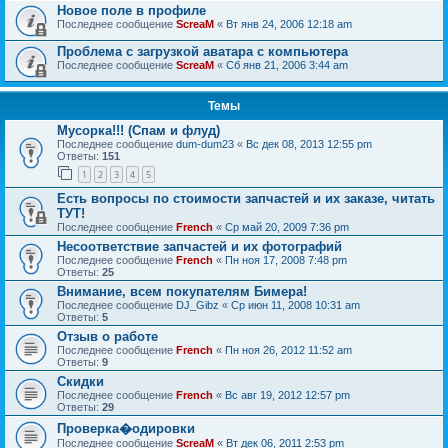
Новое поле в профиле
Последнее сообщение
ScreaM
«
Вт янв 24, 2006 12:18 am
Проблема с загрузкой аватара с компьютера
Последнее сообщение
ScreaM
«
Сб янв 21, 2006 3:44 am
Темы
Мусорка!!! (Спам и флуд)
Последнее сообщение
dum-dum23
«
Вс дек 08, 2013 12:55 pm
Ответы:
151
1
2
3
4
5
Есть вопросы по стоимости запчастей и их заказе, читать
ТУТ!
Последнее сообщение
French
«
Ср май 20, 2009 7:36 pm
Несоответствие запчастей и их фотографий
Последнее сообщение
French
«
Пн ноя 17, 2008 7:48 pm
Ответы:
25
Внимание, всем покупателям Бимера!
Последнее сообщение
DJ_Gibz
«
Ср июн 11, 2008 10:31 am
Ответы:
5
Отзыв о работе
Последнее сообщение
French
«
Пн ноя 26, 2012 11:52 am
Ответы:
9
Скидки
Последнее сообщение
French
«
Вс авг 19, 2012 12:57 pm
Ответы:
29
Проверка�одировки
Последнее сообщение
ScreaM
«
Вт дек 06, 2011 2:53 pm