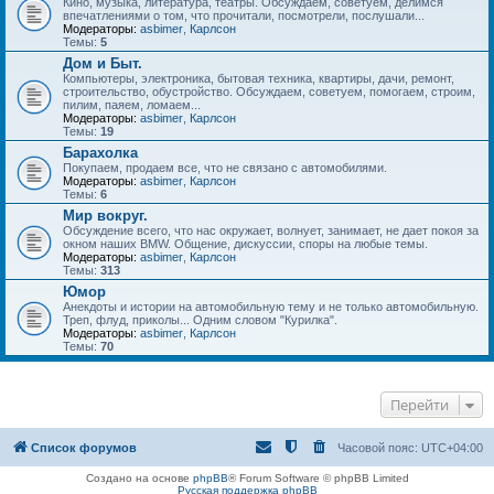
Кино, музыка, литература, театры. Обсуждаем, советуем, делимся
впечатлениями о том, что прочитали, посмотрели, послушали...
Модераторы:
asbimer
,
Карлсон
Темы:
5
Дом и Быт.
Компьютеры, электроника, бытовая техника, квартиры, дачи, ремонт,
строительство, обустройство. Обсуждаем, советуем, помогаем, строим,
пилим, паяем, ломаем...
Модераторы:
asbimer
,
Карлсон
Темы:
19
Барахолка
Покупаем, продаем все, что не связано с автомобилями.
Модераторы:
asbimer
,
Карлсон
Темы:
6
Мир вокруг.
Обсуждение всего, что нас окружает, волнует, занимает, не дает покоя за
окном наших BMW. Общение, дискуссии, споры на любые темы.
Модераторы:
asbimer
,
Карлсон
Темы:
313
Юмор
Анекдоты и истории на автомобильную тему и не только автомобильную.
Треп, флуд, приколы... Одним словом "Курилка".
Модераторы:
asbimer
,
Карлсон
Темы:
70
Перейти
Список форумов
Часовой пояс:
UTC+04:00
Создано на основе
phpBB
® Forum Software © phpBB Limited
Русская поддержка phpBB