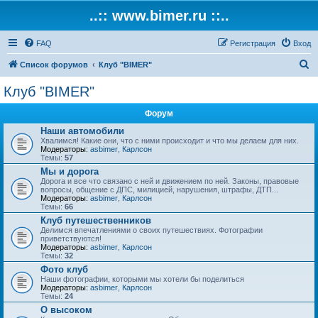
..:: www.bimer.ru ::..
FAQ
Регистрация
Вход
П
Список форумов
Клуб "BIMER"
о
Клуб "BIMER"
и
Форум
с
Наши автомобили
к
Хвалимся! Какие они, что с ними происходит и что мы делаем для них.
Модераторы:
asbimer
,
Карлсон
Темы:
57
Мы и дорога
Дорога и все что связано с ней и движением по ней. Законы, правовые
вопросы, общение с ДПС, милицией, нарушения, штрафы, ДТП...
Модераторы:
asbimer
,
Карлсон
Темы:
66
Клуб путешественников
Делимся впечатлениями о своих путешествиях. Фотографии
приветствуются!
Модераторы:
asbimer
,
Карлсон
Темы:
32
Фото клуб
Наши фотографии, которыми мы хотели бы поделиться
Модераторы:
asbimer
,
Карлсон
Темы:
24
О высоком