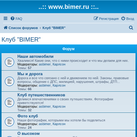
..:: www.bimer.ru ::..
FAQ
Регистрация
Вход
П
Список форумов
Клуб "BIMER"
о
Клуб "BIMER"
и
Форум
с
Наши автомобили
к
Хвалимся! Какие они, что с ними происходит и что мы делаем для них.
Модераторы:
asbimer
,
Карлсон
Темы:
57
Мы и дорога
Дорога и все что связано с ней и движением по ней. Законы, правовые
вопросы, общение с ДПС, милицией, нарушения, штрафы, ДТП...
Модераторы:
asbimer
,
Карлсон
Темы:
66
Клуб путешественников
Делимся впечатлениями о своих путешествиях. Фотографии
приветствуются!
Модераторы:
asbimer
,
Карлсон
Темы:
32
Фото клуб
Наши фотографии, которыми мы хотели бы поделиться
Модераторы:
asbimer
,
Карлсон
Темы:
24
О высоком