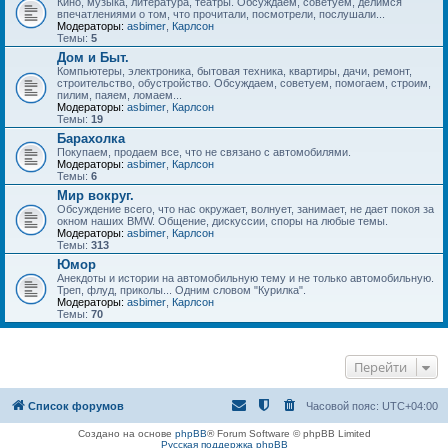
Кино, музыка, литература, театры. Обсуждаем, советуем, делимся
впечатлениями о том, что прочитали, посмотрели, послушали...
Модераторы:
asbimer
,
Карлсон
Темы:
5
Дом и Быт.
Компьютеры, электроника, бытовая техника, квартиры, дачи, ремонт,
строительство, обустройство. Обсуждаем, советуем, помогаем, строим,
пилим, паяем, ломаем...
Модераторы:
asbimer
,
Карлсон
Темы:
19
Барахолка
Покупаем, продаем все, что не связано с автомобилями.
Модераторы:
asbimer
,
Карлсон
Темы:
6
Мир вокруг.
Обсуждение всего, что нас окружает, волнует, занимает, не дает покоя за
окном наших BMW. Общение, дискуссии, споры на любые темы.
Модераторы:
asbimer
,
Карлсон
Темы:
313
Юмор
Анекдоты и истории на автомобильную тему и не только автомобильную.
Треп, флуд, приколы... Одним словом "Курилка".
Модераторы:
asbimer
,
Карлсон
Темы:
70
Перейти
Список форумов
Часовой пояс:
UTC+04:00
Создано на основе
phpBB
® Forum Software © phpBB Limited
Русская поддержка phpBB