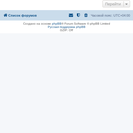
Перейти
Список форумов
Часовой пояс:
UTC+04:00
Создано на основе
phpBB
® Forum Software © phpBB Limited
Русская поддержка phpBB
GZIP: Off