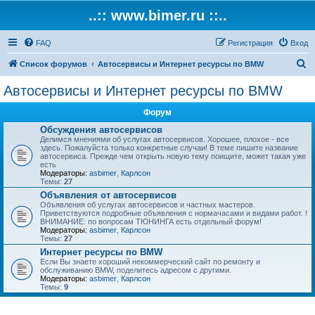
..:: www.bimer.ru ::..
FAQ
Регистрация
Вход
П
Список форумов
Автосервисы и Интернет ресурсы по BMW
о
Автосервисы и Интернет ресурсы по BMW
и
Форум
с
Обсуждения автосервисов
к
Делимся мнениями об услугах автосервисов. Хорошее, плохое - все
здесь. Пожалуйста только конкретные случаи! В теме пишите название
автосервиса. Прежде чем открыть новую тему поищите, может такая уже
есть
Модераторы:
asbimer
,
Карлсон
Темы:
27
Объявления от автосервисов
Объявления об услугах автосервисов и частных мастеров.
Приветствуются подробные объявления с нормачасами и видами работ. !
ВНИМАНИЕ: по вопросам ТЮНИНГА есть отдельный форум!
Модераторы:
asbimer
,
Карлсон
Темы:
27
Интернет ресурсы по BMW
Если Вы знаете хороший некоммерческий сайт по ремонту и
обслуживанию BMW, поделитесь адресом с другими.
Модераторы:
asbimer
,
Карлсон
Темы:
9