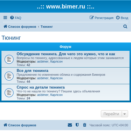
..:: www.bimer.ru ::..
FAQ
Регистрация
Вход
П
Список форумов
Тюнинг
о
Тюнинг
и
Форум
с
Обсуждение тюнинга. Для чего это нужно, что и как
к
Вопросы по тюнингу, адресованные к людям которые этим занимаются
Модераторы:
asbimer
,
Карлсон
Темы:
42
Все для тюнинга
Предложение по изменению облика и содержания Бимеров
Модераторы:
asbimer
,
Карлсон
Темы:
44
Спрос на детали тюнинга
Что-то не нашли по тюнингу? Пишем здесь объявления
Модераторы:
asbimer
,
Карлсон
Темы:
24
Перейти
Список форумов
Часовой пояс:
UTC+04:00