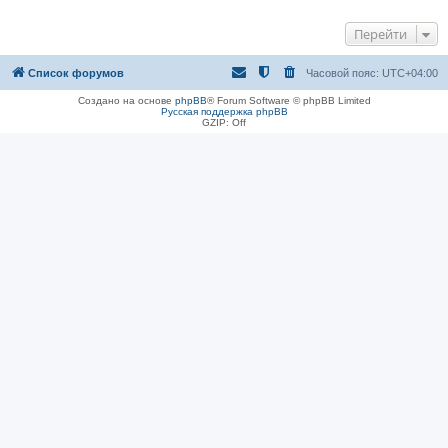
Перейти
Список форумов
Часовой пояс:
UTC+04:00
Создано на основе
phpBB
® Forum Software © phpBB Limited
Русская поддержка phpBB
GZIP: Off