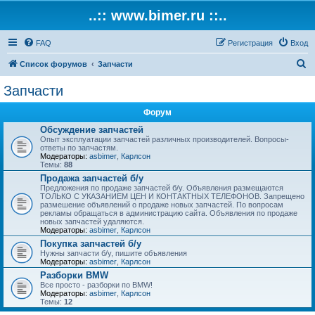
..:: www.bimer.ru ::..
FAQ
Регистрация
Вход
П
Список форумов
Запчасти
о
Запчасти
и
Форум
с
Обсуждение запчастей
к
Опыт эксплуатации запчастей различных производителей. Вопросы-
ответы по запчастям.
Модераторы:
asbimer
,
Карлсон
Темы:
88
Продажа запчастей б/у
Предложения по продаже запчастей б/у. Объявления размещаются
ТОЛЬКО С УКАЗАНИЕМ ЦЕН И КОНТАКТНЫХ ТЕЛЕФОНОВ. Запрещено
размешение объявлений о продаже новых запчастей. По вопросам
рекламы обращаться в администрацию сайта. Объявления по продаже
новых запчастей удаляются.
Модераторы:
asbimer
,
Карлсон
Покупка запчастей б/у
Нужны запчасти б/у, пишите объявления
Модераторы:
asbimer
,
Карлсон
Разборки BMW
Все просто - разборки по BMW!
Модераторы:
asbimer
,
Карлсон
Темы:
12