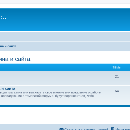
:..
а и сайта.
на и сайта.
ТЕМЫ
21
 и сайта
64
ьцам магазина или высказать свое мнение или пожелание о работе
 совпадающие с тематикой форума, будут переноситься, либо
Связаться с администрацией
Наша ком