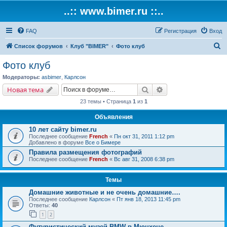
..:: www.bimer.ru ::..
FAQ
Регистрация
Вход
П
Список форумов
Клуб "BIMER"
Фото клуб
о
Фото клуб
и
Модераторы:
asbimer
,
Карлсон
с
Поиск
Расширенный поис
Новая тема
к
23 темы • Страница
1
из
1
Объявления
10 лет сайту bimer.ru
Последнее сообщение
French
«
Пн окт 31, 2011 1:12 pm
Добавлено в форуме
Все о Бимере
Правила размещения фотографий
Последнее сообщение
French
«
Вс авг 31, 2008 6:38 pm
Темы
Домашние животные и не очень домашние….
Последнее сообщение
Карлсон
«
Пт янв 18, 2013 11:45 pm
Ответы:
40
1
2
Футуристический музей BMW в Мюнхене