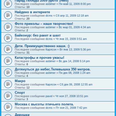
Парад Победы 2009 (фото 14мб)
Последнее сообщение
asbimer
«
Пн май 11, 2009 8:00 pm
Ответы:
10
Найдено в интернете
Последнее сообщение
dcms
«
Сб апр 11, 2009 12:18 am
Ответы:
20
Фото приколы – наше творчество!
Последнее сообщение
asbimer
«
Вс мар 01, 2009 4:34 am
Ответы:
2
Байконур: без ракет и шахт
Последнее сообщение
dcms
«
Чт янв 15, 2009 3:51 am
Дети. Преимущественно наши. :)
Последнее сообщение
Карлсон
«
Вт янв 13, 2009 5:36 pm
Ответы:
31
Катастрофы и прочие ужасы!
Последнее сообщение
asbimer
«
Вс дек 14, 2008 5:14 pm
Ответы:
8
Дотянуться до небес.Телевышка 350 метров.
Последнее сообщение
asbimer
«
Пн дек 08, 2008 1:24 am
Ответы:
4
Макро
Последнее сообщение
Карлсон
«
Сб дек 06, 2008 12:55 am
Ответы:
12
Спорт
Последнее сообщение
pavel
«
Чт ноя 27, 2008 10:51 pm
Ответы:
3
Москва с высоты птичьего полета.
Последнее сообщение
dcms
«
Пт ноя 21, 2008 7:42 pm
Девушки