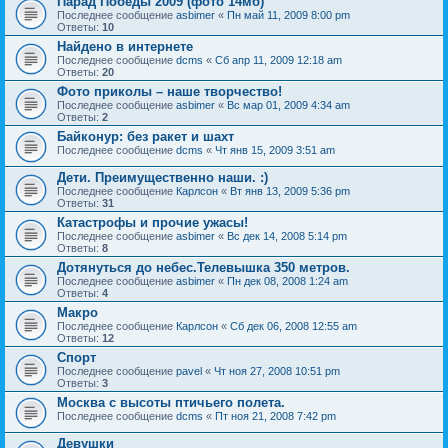
Парад Победы 2009 (фото 14мб)
Последнее сообщение
asbimer
«
Пн май 11, 2009 8:00 pm
Ответы:
10
Найдено в интернете
Последнее сообщение
dcms
«
Сб апр 11, 2009 12:18 am
Ответы:
20
Фото приколы – наше творчество!
Последнее сообщение
asbimer
«
Вс мар 01, 2009 4:34 am
Ответы:
2
Байконур: без ракет и шахт
Последнее сообщение
dcms
«
Чт янв 15, 2009 3:51 am
Дети. Преимущественно наши. :)
Последнее сообщение
Карлсон
«
Вт янв 13, 2009 5:36 pm
Ответы:
31
Катастрофы и прочие ужасы!
Последнее сообщение
asbimer
«
Вс дек 14, 2008 5:14 pm
Ответы:
8
Дотянуться до небес.Телевышка 350 метров.
Последнее сообщение
asbimer
«
Пн дек 08, 2008 1:24 am
Ответы:
4
Макро
Последнее сообщение
Карлсон
«
Сб дек 06, 2008 12:55 am
Ответы:
12
Спорт
Последнее сообщение
pavel
«
Чт ноя 27, 2008 10:51 pm
Ответы:
3
Москва с высоты птичьего полета.
Последнее сообщение
dcms
«
Пт ноя 21, 2008 7:42 pm
Девушки