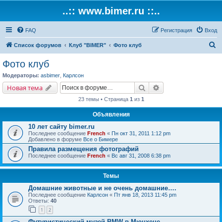
..:: www.bimer.ru ::..
FAQ
Регистрация
Вход
П
Список форумов
Клуб "BIMER"
Фото клуб
о
Фото клуб
и
Модераторы:
asbimer
,
Карлсон
с
Поиск
Расширенный поис
Новая тема
к
23 темы • Страница
1
из
1
Объявления
10 лет сайту bimer.ru
Последнее сообщение
French
«
Пн окт 31, 2011 1:12 pm
Добавлено в форуме
Все о Бимере
Правила размещения фотографий
Последнее сообщение
French
«
Вс авг 31, 2008 6:38 pm
Темы
Домашние животные и не очень домашние….
Последнее сообщение
Карлсон
«
Пт янв 18, 2013 11:45 pm
Ответы:
40
1
2
Футуристический музей BMW в Мюнхене