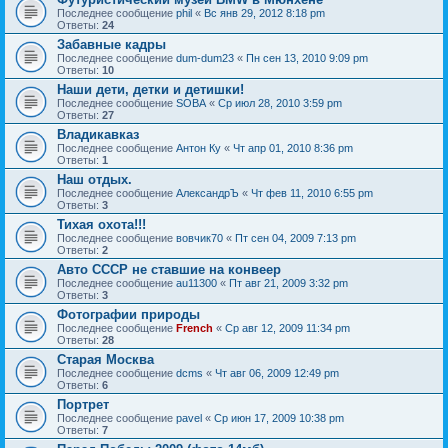
Последнее сообщение
phil
«
Вс янв 29, 2012 8:18 pm
Ответы:
24
Забавные кадры
Последнее сообщение
dum-dum23
«
Пн сен 13, 2010 9:09 pm
Ответы:
10
Наши дети, детки и детишки!
Последнее сообщение
SOBA
«
Ср июл 28, 2010 3:59 pm
Ответы:
27
Владикавказ
Последнее сообщение
Антон Ку
«
Чт апр 01, 2010 8:36 pm
Ответы:
1
Наш отдых.
Последнее сообщение
АлександрЪ
«
Чт фев 11, 2010 6:55 pm
Ответы:
3
Тихая охота!!!
Последнее сообщение
вовчик70
«
Пт сен 04, 2009 7:13 pm
Ответы:
2
Авто СССР не ставшие на конвеер
Последнее сообщение
au11300
«
Пт авг 21, 2009 3:32 pm
Ответы:
3
Фотографии природы
Последнее сообщение
French
«
Ср авг 12, 2009 11:34 pm
Ответы:
28
Старая Москва
Последнее сообщение
dcms
«
Чт авг 06, 2009 12:49 pm
Ответы:
6
Портрет
Последнее сообщение
pavel
«
Ср июн 17, 2009 10:38 pm
Ответы:
7