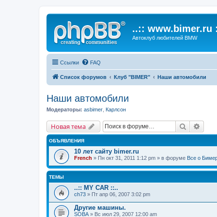
..:: www.bimer.ru :
Автоклуб любителей BMW
Ссылки
FAQ
Список форумов
Клуб "BIMER"
Наши автомобили
Наши автомобили
Модераторы:
asbimer
,
Карлсон
Поиск
Расш
Новая тема
ОБЪЯВЛЕНИЯ
10 лет сайту bimer.ru
French
» Пн окт 31, 2011 1:12 pm » в форуме
Все о Биме
ТЕМЫ
..:: MY CAR ::..
ch73
» Пт апр 06, 2007 3:02 pm
Другие машины.
SOBA
» Вс июл 29, 2007 12:00 am