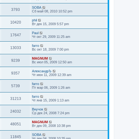
SOBA
3793
Сб май 08, 2010 10:52 pm
phil
10420
Вт дек 15, 2009 5:57 pm
Paul
17647
Чт окт 29, 2009 11:25 am
farro
13033
Вс окт 18, 2009 7:00 pm
MAGNUM
9239
Вс июл 05, 2009 12:50 am
АлександрЪ
9357
Чт июн 11, 2009 12:39 am
farro
5739
Пт мар 06, 2009 1:26 am
farro
31213
Чт янв 15, 2009 1:13 am
Внучок
24032
Ср дек 24, 2008 7:24 pm
MAGNUM
48051
Вт дек 09, 2008 10:38 pm
SOBA
11845
Чт дек 04, 2008 10:35 pm