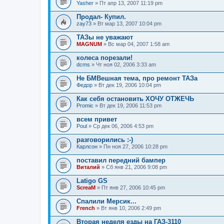
Yasher
» Пт апр 13, 2007 11:19 pm
Продал- Купил.
zay73
» Вт мар 13, 2007 10:04 pm
ТАЗы не уважают
MAGNUM
» Вс мар 04, 2007 1:58 am
колеса порезали!
dcms
» Чт ноя 02, 2006 3:33 am
Не БМВешная тема, про ремонт ТАЗа
Федор
» Вт дек 19, 2006 10:04 pm
Как себя остановить ХОЧУ ОТЖЕЧЬ
Promic
» Вт дек 19, 2006 11:53 pm
всем привет
Poul
» Ср дек 06, 2006 4:53 pm
разговорились :-)
Карлсон
» Пн ноя 27, 2006 10:28 pm
поставил передний бампер
Виталий
» Сб янв 21, 2006 9:08 pm
Latigo GS
ScreaM
» Пт янв 27, 2006 10:45 pm
Спалили Мерсик...
French
» Вт янв 10, 2006 2:49 pm
Вторая неделя езды на ГАЗ-3110