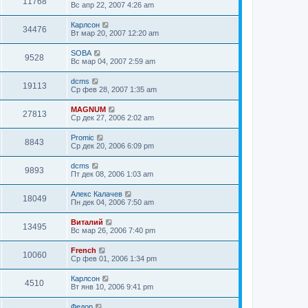
11768
Вс апр 22, 2007 4:26 am
Карлсон
34476
Вт мар 20, 2007 12:20 am
SOBA
9528
Вс мар 04, 2007 2:59 am
dcms
19113
Ср фев 28, 2007 1:35 am
MAGNUM
27813
Ср дек 27, 2006 2:02 am
Promic
8843
Ср дек 20, 2006 6:09 pm
dcms
9893
Пт дек 08, 2006 1:03 am
Алекс Калачев
18049
Пн дек 04, 2006 7:50 am
Виталий
13495
Вс мар 26, 2006 7:40 pm
French
10060
Ср фев 01, 2006 1:34 pm
Карлсон
4510
Вт янв 10, 2006 9:41 pm
Федор