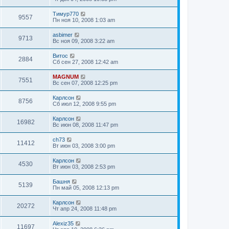
Тимур770
9557
Пн ноя 10, 2008 1:03 am
asbimer
9713
Вс ноя 09, 2008 3:22 am
Витос
2884
Сб сен 27, 2008 12:42 am
MAGNUM
7551
Вс сен 07, 2008 12:25 pm
Карлсон
8756
Сб июл 12, 2008 9:55 pm
Карлсон
16982
Вс июн 08, 2008 11:47 pm
ch73
11412
Вт июн 03, 2008 3:00 pm
Карлсон
4530
Вт июн 03, 2008 2:53 pm
Башня
5139
Пн май 05, 2008 12:13 pm
Карлсон
20272
Чт апр 24, 2008 11:48 pm
Alexiz35
11697