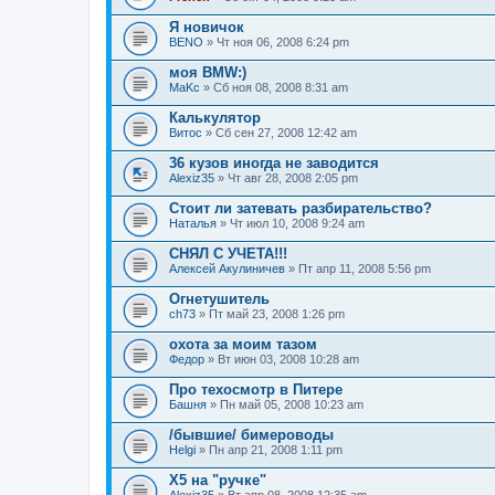
Я новичок
BENO
» Чт ноя 06, 2008 6:24 pm
моя BMW:)
MaKc
» Сб ноя 08, 2008 8:31 am
Калькулятор
Витос
» Сб сен 27, 2008 12:42 am
36 кузов иногда не заводится
Alexiz35
» Чт авг 28, 2008 2:05 pm
Стоит ли затевать разбирательство?
Наталья
» Чт июл 10, 2008 9:24 am
СНЯЛ С УЧЕТА!!!
Алексей Акулиничев
» Пт апр 11, 2008 5:56 pm
Огнетушитель
ch73
» Пт май 23, 2008 1:26 pm
охота за моим тазом
Федор
» Вт июн 03, 2008 10:28 am
Про техосмотр в Питере
Башня
» Пн май 05, 2008 10:23 am
/бывшие/ бимероводы
Helgi
» Пн апр 21, 2008 1:11 pm
Х5 на "ручке"