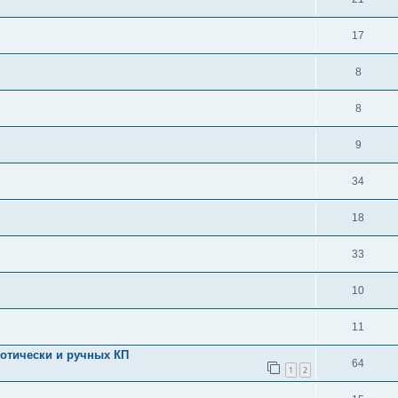
17
8
8
9
34
18
33
10
11
отически и ручных КП
64
1
2