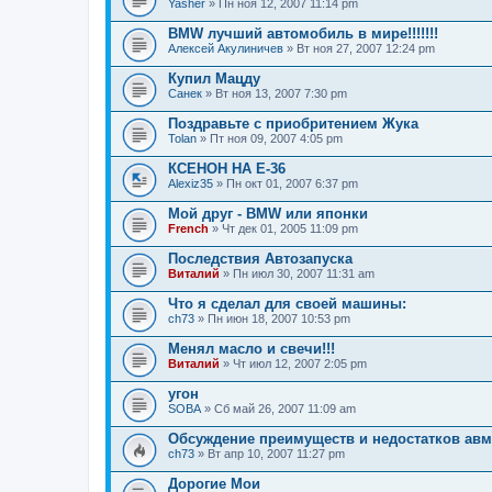
Yasher
» Пн ноя 12, 2007 11:14 pm
BMW лучший автомобиль в мире!!!!!!!
Алексей Акулиничев
» Вт ноя 27, 2007 12:24 pm
Купил Мацду
Санек
» Вт ноя 13, 2007 7:30 pm
Поздравьте с приобритением Жука
Tolan
» Пт ноя 09, 2007 4:05 pm
КСЕНОН НА Е-36
Alexiz35
» Пн окт 01, 2007 6:37 pm
Мой друг - BMW или японки
French
» Чт дек 01, 2005 11:09 pm
Последствия Автозапуска
Виталий
» Пн июл 30, 2007 11:31 am
Что я сделал для своей машины:
ch73
» Пн июн 18, 2007 10:53 pm
Менял масло и свечи!!!
Виталий
» Чт июл 12, 2007 2:05 pm
угон
SOBA
» Сб май 26, 2007 11:09 am
Обсуждение преимуществ и недостатков авм
ch73
» Вт апр 10, 2007 11:27 pm
Дорогие Мои