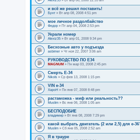
Alexiz35
» Вт апр 08, 2008 12:35 am
и всё же решил поставить!
Бунт
» Вт апр 08, 2008 4:51 pm
мое личное раздолбайство
Федор
» Пт апр 04, 2008 2:53 pm
Украли номер
Alexiz35
» Вт апр 01, 2008 9:34 pm
Бесхозные авто у подъезда
asbimer
» Чт ноя 22, 2007 3:06 am
РУКОВОДСТВО ПО Е34
MAGNUM
» Пн мар 03, 2008 2:45 pm
Смерть Е-34
Nikols
» Ср фев 13, 2008 1:15 pm
VIN e-34
XapoH
» Пн янв 07, 2008 8:48 pm
растаможка - миф или реальность??
Muslim
» Вс янв 06, 2008 1:05 am
БЕСПОДОБИЕ
владимир
» Вт янв 08, 2008 7:29 pm
какой выбрать двигатель (2 или 2,5) для е-36
Muslim
» Сб янв 05, 2008 2:52 am
Я в трауре