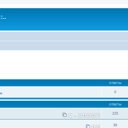
:..
иренный поиск
ОТВЕТЫ
0
ре
ОТВЕТЫ
225
1
3
4
5
6
7
…
38
1
2