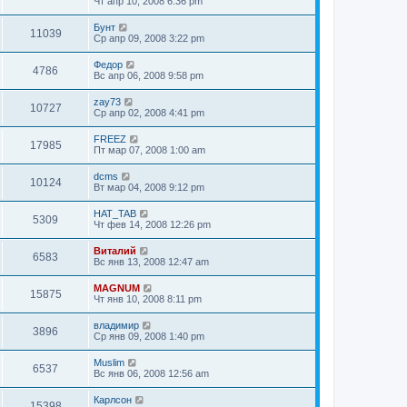
Чт апр 10, 2008 6:36 pm
Бунт
11039
Ср апр 09, 2008 3:22 pm
Федор
4786
Вс апр 06, 2008 9:58 pm
zay73
10727
Ср апр 02, 2008 4:41 pm
FREEZ
17985
Пт мар 07, 2008 1:00 am
dcms
10124
Вт мар 04, 2008 9:12 pm
НAT_TAB
5309
Чт фев 14, 2008 12:26 pm
Виталий
6583
Вс янв 13, 2008 12:47 am
MAGNUM
15875
Чт янв 10, 2008 8:11 pm
владимир
3896
Ср янв 09, 2008 1:40 pm
Muslim
6537
Вс янв 06, 2008 12:56 am
Карлсон
15398