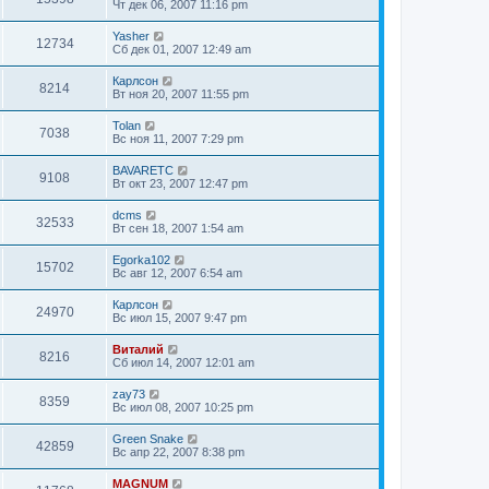
Чт дек 06, 2007 11:16 pm
Yasher
12734
Сб дек 01, 2007 12:49 am
Карлсон
8214
Вт ноя 20, 2007 11:55 pm
Tolan
7038
Вс ноя 11, 2007 7:29 pm
BAVARETC
9108
Вт окт 23, 2007 12:47 pm
dcms
32533
Вт сен 18, 2007 1:54 am
Egorka102
15702
Вс авг 12, 2007 6:54 am
Карлсон
24970
Вс июл 15, 2007 9:47 pm
Виталий
8216
Сб июл 14, 2007 12:01 am
zay73
8359
Вс июл 08, 2007 10:25 pm
Green Snake
42859
Вс апр 22, 2007 8:38 pm
MAGNUM