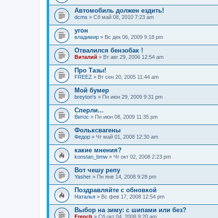
Автомобиль должен ездить!
dcms
» Сб май 08, 2010 7:23 am
угон
владимир
» Вс дек 06, 2009 9:18 pm
Отвалился бензобак !
Виталий
» Вт авг 29, 2006 12:54 am
Про Тазы!
FREEZ
» Вт сен 20, 2005 11:44 am
Мой бумер
breyton's
» Пн июн 29, 2009 9:31 pm
Сперли...
Витос
» Пн июн 08, 2009 11:35 pm
Фольксвагены
Федор
» Чт май 01, 2008 12:30 am
какие мнения?
konstan_bmw
» Чт окт 02, 2008 2:23 pm
Вот чешу репу
Yasher
» Пн янв 14, 2008 9:28 pm
Поздравляйте с обновкой
Наталья
» Вс фев 17, 2008 12:54 pm
Выбор на зиму: с шипами или без?
French
» Сб окт 04, 2008 9:20 am