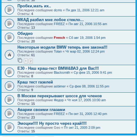
Ответы:
30
Пробки,мать их..
Последнее сообщение
dcms
«
Пн дек 11, 2006 12:21 am
Ответы:
4
МКАД разбил мне лобое стекло...
Последнее сообщение
FREEZ
«
Пн авг 21, 2006 10:55 am
Ответы:
13
Обидно
Последнее сообщение
French
«
Сб авг 19, 2006 1:54 pm
Ответы:
20
Некоторые модели BMW теперь вне закона!!!
Последнее сообщение
Tolan
«
Чт мар 02, 2006 12:24 pm
Ответы:
61
1
2
E30 - Наш краш-тест BMW&ВАЗ для Вас!!!
Последнее сообщение
Blacksmith
«
Ср фев 15, 2006 9:41 pm
Ответы:
8
Краш тест газелей
Последнее сообщение
asbimer
«
Ср фев 08, 2006 11:55 pm
Ответы:
9
В Москве перекрывают шоссе для членов
Последнее сообщение
Федор
«
Чт ноя 17, 2005 10:00 am
Ответы:
15
Аварии своими глазами
Последнее сообщение
FREEZ
«
Пн окт 31, 2005 12:40 pm
Ответы:
23
Эмоции!!!! Ну просто через край!!!!
Последнее сообщение
Geo
«
Пт окт 21, 2005 2:09 pm
Ответы:
15