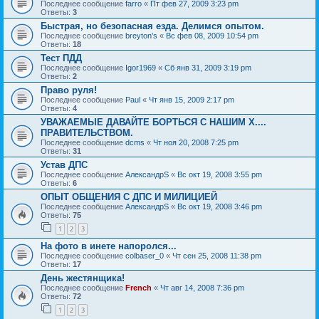
Последнее сообщение
farro
«
Пт фев 27, 2009 3:23 pm
Ответы:
3
Быстрая, но безопасная езда. Делимся опытом.
Последнее сообщение
breyton's
«
Вс фев 08, 2009 10:54 pm
Ответы:
18
Тест ПДД
Последнее сообщение
Igor1969
«
Сб янв 31, 2009 3:19 pm
Ответы:
2
Право руля!
Последнее сообщение
Paul
«
Чт янв 15, 2009 2:17 pm
Ответы:
4
УВАЖАЕМЫЕ ДАВАЙТЕ БОРТЬСЯ С НАШИМ Х....
ПРАВИТЕЛЬСТВОМ.
Последнее сообщение
dcms
«
Чт ноя 20, 2008 7:25 pm
Ответы:
31
Устав ДПС
Последнее сообщение
АлександрS
«
Вс окт 19, 2008 3:55 pm
Ответы:
6
ОПЫТ ОБЩЕНИЯ С ДПС И МИЛИЦИЕЙ
Последнее сообщение
АлександрS
«
Вс окт 19, 2008 3:46 pm
Ответы:
75
1
2
3
На фото в инете напоролся...
Последнее сообщение
colbaser_0
«
Чт сен 25, 2008 11:38 pm
Ответы:
17
День жестянщика!
Последнее сообщение
French
«
Чт авг 14, 2008 7:36 pm
Ответы:
72
1
2
3