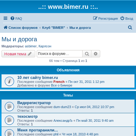
..:: www.bimer.ru ::..
FAQ
Регистрация
Вход
П
Список форумов
Клуб "BIMER"
Мы и дорога
о
Мы и дорога
и
Модераторы:
asbimer
,
Карлсон
с
Поиск
Расширенный поис
Новая тема
к
66 тем • Страница
1
из
1
Объявления
10 лет сайту bimer.ru
Последнее сообщение
French
«
Пн окт 31, 2011 1:12 pm
Добавлено в форуме
Все о Бимере
Темы
Видерегистратор
Последнее сообщение
dum-dum23
«
Ср июл 04, 2012 10:37 pm
Ответы:
1
техосмотр
Последнее сообщение
АлександрЪ
«
Пн май 30, 2011 9:40 am
Ответы:
1
Меня протаранили...
Последнее сообщение
phil
«
Чт ноя 18, 2010 4:48 pm