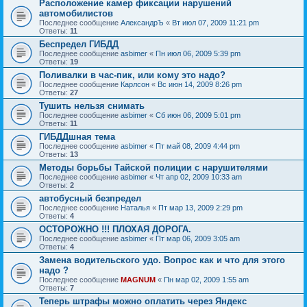
Расположение камер фиксации нарушений
автомобилистов
Последнее сообщение
АлександрЪ
«
Вт июл 07, 2009 11:21 pm
Ответы:
11
Беспредел ГИБДД
Последнее сообщение
asbimer
«
Пн июл 06, 2009 5:39 pm
Ответы:
19
Поливалки в час-пик, или кому это надо?
Последнее сообщение
Карлсон
«
Вс июн 14, 2009 8:26 pm
Ответы:
27
Тушить нельзя снимать
Последнее сообщение
asbimer
«
Сб июн 06, 2009 5:01 pm
Ответы:
11
ГИБДДшная тема
Последнее сообщение
asbimer
«
Пт май 08, 2009 4:44 pm
Ответы:
13
Методы борьбы Тайской полиции с нарушителями
Последнее сообщение
asbimer
«
Чт апр 02, 2009 10:33 am
Ответы:
2
автобусный безпредел
Последнее сообщение
Наталья
«
Пт мар 13, 2009 2:29 pm
Ответы:
4
ОСТОРОЖНО !!! ПЛОХАЯ ДОРОГА.
Последнее сообщение
asbimer
«
Пт мар 06, 2009 3:05 am
Ответы:
4
Замена водительского удо. Вопрос как и что для этого
надо ?
Последнее сообщение
MAGNUM
«
Пн мар 02, 2009 1:55 am
Ответы:
7
Теперь штрафы можно оплатить через Яндекс