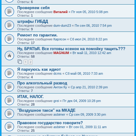
Ответы:
6
Проверяем себя
Последнее сообщение
Виталий
«
Пт ноя 05, 2010 5:08 pm
Ответы:
1
штрафы ГИБДД
Последнее сообщение
dum-dum23
«
Пн сен 06, 2010 7:54 pm
Ответы:
9
Ремонт по гарантии.
Последнее сообщение
Карлсон
«
Сб июл 24, 2010 8:22 pm
Ответы:
17
Ну, БРАТЬЯ. Все готовы ксенон на помойку тащить???
Последнее сообщение
MAGNUM
«
Вт май 11, 2010 12:42 am
Ответы:
58
1
2
Я паркуюсь как идиот
Последнее сообщение
dcms
«
Сб май 08, 2010 7:33 am
Ответы:
4
Про алкогольный развод
Последнее сообщение
Антон Ку
«
Ср апр 21, 2010 2:39 pm
Ответы:
7
ИТАК, НАЛОГ.
Последнее сообщение
grei
«
Пт дек 04, 2009 10:28 pm
Ответы:
28
"Воздушное такси" на МКАДЕ
Последнее сообщение
asbimer
«
Ср сен 09, 2009 3:30 pm
Правовое государство говорите?
Последнее сообщение
asbimer
«
Вт сен 01, 2009 11:11 am
Ответы:
25