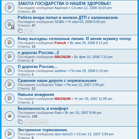
ЗАБОТА ГОСУДАРСТВА О НАШЕМ ЗДОРОВЬЕ!
Последнее сообщение
Карлсон
«
Сб июл 12, 2008 10:03 pm
Ответы:
29
Ребята вчера попал в мелкое ДТП с калиновозом
Последнее сообщение
SOBA
«
Чт июл 03, 2008 9:00 pm
Ответы:
47
1
2
Кому выгодны сплошные линии. И зачем мужику топор
Последнее сообщение
French
«
Вс июн 29, 2008 9:12 pm
Ответы:
15
о дорогах России...2
Последнее сообщение
MAGNUM
«
Вс фев 10, 2008 7:10 pm
Ответы:
6
О дорогах России...
Последнее сообщение
asbimer
«
Пн янв 28, 2008 5:19 pm
Ответы:
5
Сравним наши дороги с нормальными
Последнее сообщение
Tolan
«
Пн ноя 12, 2007 2:09 pm
Ответы:
12
Навыки вождения
Последнее сообщение
MAGNUM
«
Чт окт 25, 2007 11:08 am
Ответы:
1
Безопасность и комфорт
Последнее сообщение
Paul
«
Вт окт 16, 2007 8:46 pm
Ответы:
148
1
2
3
4
5
Экстренное торможение.
Последнее сообщение
dum-dum23
«
Сб окт 13, 2007 3:59 pm
Ответы:
8