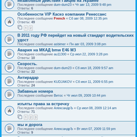
незаконные действия Гайцев на Украине
Последнее сообщение
dum-dum23
«
Чт авг 13, 2009 9:48 pm
Ответы:
6
Особенности VIP Каско компании Ренессанс
Последнее сообщение
French
«
Сб авг 08, 2009 12:35 pm
Ответы:
49
1
2
В 2011 году РФ перейдет на новый стандарт водительских
удост
Последнее сообщение
asbimer
«
Пн авг 03, 2009 3:08 pm
Авария на МКАД bmw E46 M3
Последнее сообщение
au11300
«
Ср июл 22, 2009 3:28 pm
Ответы:
10
Скорость.
Последнее сообщение
dum-dum23
«
Сб июл 18, 2009 9:57 am
Ответы:
22
Антирадар
Последнее сообщение
KUDJAKOV
«
Сб июл 11, 2009 6:55 pm
Ответы:
24
Забавные номера
Последнее сообщение
Витос
«
Чт июл 09, 2009 10:44 pm
изъяты права за встречку
Последнее сообщение
АлександрЪ
«
Ср июл 08, 2009 12:14 am
Ответы:
71
1
2
3
мы и дорога
Последнее сообщение
АлександрЪ
«
Вт июл 07, 2009 11:59 pm
Ответы:
9