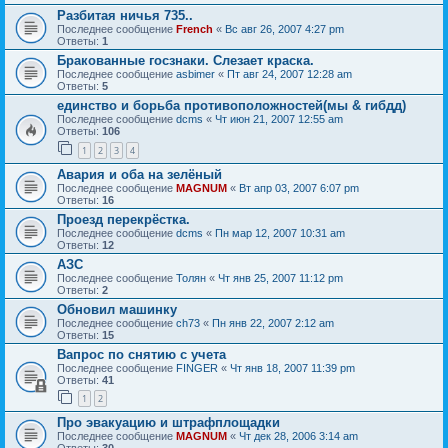
Разбитая ничья 735..
Последнее сообщение
French
«
Вс авг 26, 2007 4:27 pm
Ответы:
1
Бракованные госзнаки. Слезает краска.
Последнее сообщение
asbimer
«
Пт авг 24, 2007 12:28 am
Ответы:
5
единство и борьба противоположностей(мы & гибдд)
Последнее сообщение
dcms
«
Чт июн 21, 2007 12:55 am
Ответы:
106
1
2
3
4
Авария и оба на зелёный
Последнее сообщение
MAGNUM
«
Вт апр 03, 2007 6:07 pm
Ответы:
16
Проезд перекрёстка.
Последнее сообщение
dcms
«
Пн мар 12, 2007 10:31 am
Ответы:
12
АЗС
Последнее сообщение
Толян
«
Чт янв 25, 2007 11:12 pm
Ответы:
2
Обновил машинку
Последнее сообщение
ch73
«
Пн янв 22, 2007 2:12 am
Ответы:
15
Вапрос по снятию с учета
Последнее сообщение
FINGER
«
Чт янв 18, 2007 11:39 pm
Ответы:
41
1
2
Про эвакуацию и штрафплощадки
Последнее сообщение
MAGNUM
«
Чт дек 28, 2006 3:14 am