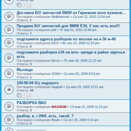
Ответы:
65
1
2
Доставка Б\У запчастей BMW из Германии всех кузовов...
Последнее сообщение
Wolfenbrook
«
Ср сен 22, 2010 12:04 pm
Ответы:
1
Продажа Б\У запчастей для BMW E34, У нас есть все!!!
Последнее сообщение
phil
«
Чт апр 01, 2010 10:49 pm
Ответы:
7
подскажите адреса разборов по москве на е-36 м-40
Последнее сообщение
KICK
«
Вс сен 13, 2009 12:25 pm
Ответы:
9
подскажите разборка е34 на юго- западе в райне заркчья
есть
Последнее сообщение
Витос
«
Пт июн 26, 2009 12:23 am
Ответы:
3
Мытищи
Последнее сообщение
SOBA
«
Ср июн 03, 2009 8:03 pm
Ответы:
1
109-90-94 б/у недорого
Последнее сообщение
Андрей
«
Ср июн 03, 2009 11:51 am
Ответы:
44
1
2
РАЗБОРКА ВАО
Последнее сообщение
MAGNUM
«
Сб мар 21, 2009 11:24 pm
Ответы:
3
разбор_в_г.УФА_есть_такой_?
Последнее сообщение
Brado
«
Ср окт 29, 2008 9:10 am
Ответы:
5
.........................