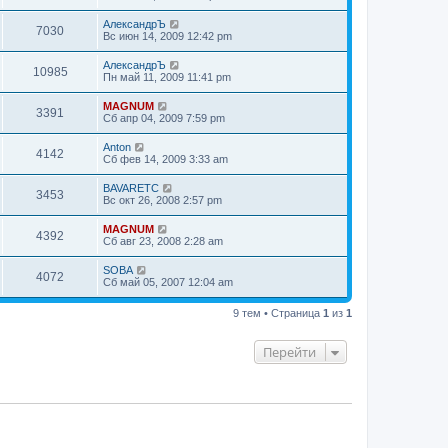
АлександрЪ
7030
Вс июн 14, 2009 12:42 pm
АлександрЪ
10985
Пн май 11, 2009 11:41 pm
MAGNUM
3391
Сб апр 04, 2009 7:59 pm
Anton
4142
Сб фев 14, 2009 3:33 am
BAVARETC
3453
Вс окт 26, 2008 2:57 pm
MAGNUM
4392
Сб авг 23, 2008 2:28 am
SOBA
4072
Сб май 05, 2007 12:04 am
9 тем • Страница
1
из
1
Перейти