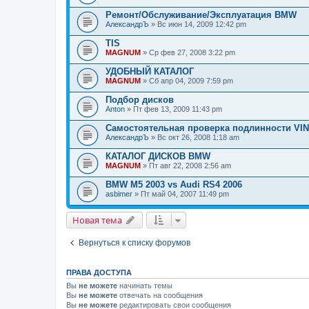
Ремонт/Обслуживание/Эксплуатация BMW
АлександрЪ
» Вс июн 14, 2009 12:42 pm
TIS
MAGNUM
» Ср фев 27, 2008 3:22 pm
УДОБНЫЙ КАТАЛОГ
MAGNUM
» Сб апр 04, 2009 7:59 pm
Подбор дисков
Anton
» Пт фев 13, 2009 11:43 pm
Самостоятельная проверка подлинности VIN
АлександрЪ
» Вс окт 26, 2008 1:18 am
КАТАЛОГ ДИСКОВ BMW
MAGNUM
» Пт авг 22, 2008 2:56 am
BMW M5 2003 vs Audi RS4 2006
asbimer
» Пт май 04, 2007 11:49 pm
Новая тема
Вернуться к списку форумов
ПРАВА ДОСТУПА
Вы
не можете
начинать темы
Вы
не можете
отвечать на сообщения
Вы
не можете
редактировать свои сообщения