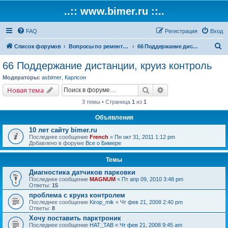
..:: www.bimer.ru ::..
FAQ
Регистрация
Вход
П
Список форумов
Вопросы по ремонту и обслуживанию BMW
66 Поддержание дистанции, круиз контроль
о
66 Поддержание дистанции, круиз контроль
и
Модераторы:
asbimer
,
Карлсон
с
Поиск
Расширенный поис
Новая тема
к
3 темы • Страница
1
из
1
Объявления
10 лет сайту bimer.ru
Последнее сообщение
French
«
Пн окт 31, 2011 1:12 pm
Добавлено в форуме
Все о Бимере
Темы
Диагностика датчиков парковки
Последнее сообщение
MAGNUM
«
Пт апр 09, 2010 3:48 pm
Ответы:
15
проблема с круиз контролем
Последнее сообщение
Kirop_mik
«
Чт фев 21, 2008 2:40 pm
Ответы:
8
Хочу поставить парктроник
Последнее сообщение
НAT_TAB
«
Чт фев 21, 2008 9:45 am