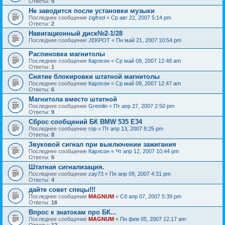
Ответы:
9
Не заводится после установки музыки
Последнее сообщение
zigfred
«
Ср авг 22, 2007 5:14 pm
Ответы:
2
Навигационный диск№2-1/28
Последнее сообщение
JEKPOT
«
Пн май 21, 2007 10:54 pm
Распиновка магнитолы
Последнее сообщение
Карлсон
«
Ср май 09, 2007 12:48 am
Ответы:
1
Снятие блокировки штатной магнитолы
Последнее сообщение
Карлсон
«
Ср май 09, 2007 12:47 am
Ответы:
6
Магнитола вместо штатной
Последнее сообщение
Gremlin
«
Пт апр 27, 2007 2:50 pm
Ответы:
9
Сброс сообщений БК BMW 535 E34
Последнее сообщение
гор
«
Пт апр 13, 2007 8:25 pm
Ответы:
8
Звуковой сигнал при выключении зажигания
Последнее сообщение
Карлсон
«
Чт апр 12, 2007 10:44 pm
Ответы:
6
Штатная сигнализация.
Последнее сообщение
zay73
«
Пн апр 09, 2007 4:31 pm
Ответы:
4
дайте совет спецы!!!
Последнее сообщение
MAGNUM
«
Сб апр 07, 2007 5:39 pm
Ответы:
16
Впрос к знатокам про БК...
Последнее сообщение
MAGNUM
«
Пн фев 05, 2007 12:17 am
Ответы:
12