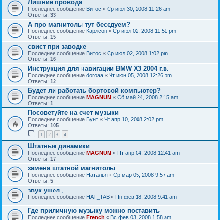
Лишние провода
Последнее сообщение
Витос
«
Ср июл 30, 2008 11:26 am
Ответы:
33
А про магнитолы тут беседуем?
Последнее сообщение
Карлсон
«
Ср июл 02, 2008 11:51 pm
Ответы:
15
свист при заводке
Последнее сообщение
Витос
«
Ср июл 02, 2008 1:02 pm
Ответы:
16
Инструкция для навигации BMW X3 2004 г.в.
Последнее сообщение
doroaa
«
Чт июн 05, 2008 12:26 pm
Ответы:
12
Будет ли работать бортовой компьютер?
Последнее сообщение
MAGNUM
«
Сб май 24, 2008 2:15 am
Ответы:
1
Посоветуйте на счет музыки
Последнее сообщение
Бунт
«
Чт апр 10, 2008 2:02 pm
Ответы:
105
1
2
3
4
Штатные динамики
Последнее сообщение
MAGNUM
«
Пт апр 04, 2008 12:41 am
Ответы:
17
замена штатной магнитолы
Последнее сообщение
Наталья
«
Ср мар 05, 2008 9:57 am
Ответы:
5
звук ушел ,
Последнее сообщение
НAT_TAB
«
Пн фев 18, 2008 9:41 am
Где приличную музыку можно поставить
Последнее сообщение
French
«
Вс фев 03, 2008 1:58 am