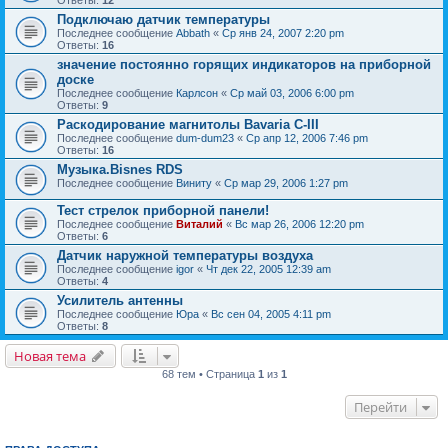
Подключаю датчик температуры
Последнее сообщение
Abbath
«
Ср янв 24, 2007 2:20 pm
Ответы:
16
значение постоянно горящих индикаторов на приборной
доске
Последнее сообщение
Карлсон
«
Ср май 03, 2006 6:00 pm
Ответы:
9
Раскодирование магнитолы Bavaria C-III
Последнее сообщение
dum-dum23
«
Ср апр 12, 2006 7:46 pm
Ответы:
16
Музыка.Bisnes RDS
Последнее сообщение
Виниту
«
Ср мар 29, 2006 1:27 pm
Тест стрелок приборной панели!
Последнее сообщение
Виталий
«
Вс мар 26, 2006 12:20 pm
Ответы:
6
Датчик наружной температуры воздуха
Последнее сообщение
igor
«
Чт дек 22, 2005 12:39 am
Ответы:
4
Усилитель антенны
Последнее сообщение
Юра
«
Вс сен 04, 2005 4:11 pm
Ответы:
8
Новая тема
68 тем • Страница
1
из
1
Перейти