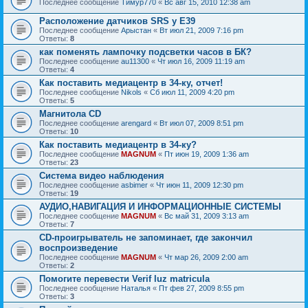
Последнее сообщение
Тимур770
«
Вс авг 15, 2010 12:38 am
Расположение датчиков SRS у E39
Последнее сообщение
Арыстан
«
Вт июл 21, 2009 7:16 pm
Ответы:
8
как поменять лампочку подсветки часов в БК?
Последнее сообщение
au11300
«
Чт июл 16, 2009 11:19 am
Ответы:
4
Как поставить медиацентр в 34-ку, отчет!
Последнее сообщение
Nikols
«
Сб июл 11, 2009 4:20 pm
Ответы:
5
Магнитола CD
Последнее сообщение
arengard
«
Вт июл 07, 2009 8:51 pm
Ответы:
10
Как поставить медиацентр в 34-ку?
Последнее сообщение
MAGNUM
«
Пт июн 19, 2009 1:36 am
Ответы:
23
Система видео наблюдения
Последнее сообщение
asbimer
«
Чт июн 11, 2009 12:30 pm
Ответы:
19
АУДИО,НАВИГАЦИЯ И ИНФОРМАЦИОННЫЕ СИСТЕМЫ
Последнее сообщение
MAGNUM
«
Вс май 31, 2009 3:13 am
Ответы:
7
CD-проигрыватель не запоминает, где закончил
воспроизведение
Последнее сообщение
MAGNUM
«
Чт мар 26, 2009 2:00 am
Ответы:
2
Помогите перевести Verif luz matricula
Последнее сообщение
Наталья
«
Пт фев 27, 2009 8:55 pm
Ответы:
3