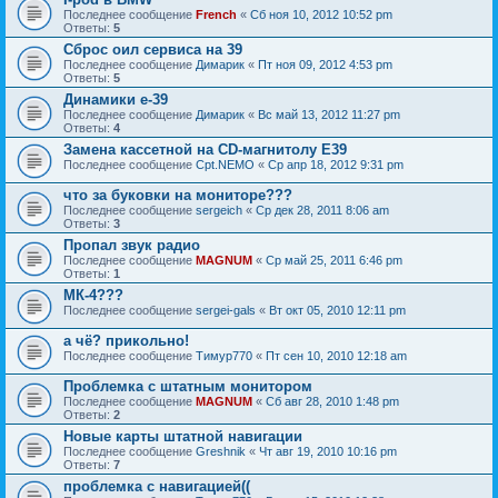
Последнее сообщение
French
«
Сб ноя 10, 2012 10:52 pm
Ответы:
5
Сброс оил сервиса на 39
Последнее сообщение
Димарик
«
Пт ноя 09, 2012 4:53 pm
Ответы:
5
Динамики е-39
Последнее сообщение
Димарик
«
Вс май 13, 2012 11:27 pm
Ответы:
4
Замена кассетной на СD-магнитолу Е39
Последнее сообщение
Cpt.NEMO
«
Ср апр 18, 2012 9:31 pm
что за буковки на мониторе???
Последнее сообщение
sergeich
«
Ср дек 28, 2011 8:06 am
Ответы:
3
Пропал звук радио
Последнее сообщение
MAGNUM
«
Ср май 25, 2011 6:46 pm
Ответы:
1
МК-4???
Последнее сообщение
sergei-gals
«
Вт окт 05, 2010 12:11 pm
а чё? прикольно!
Последнее сообщение
Тимур770
«
Пт сен 10, 2010 12:18 am
Проблемка с штатным монитором
Последнее сообщение
MAGNUM
«
Сб авг 28, 2010 1:48 pm
Ответы:
2
Новые карты штатной навигации
Последнее сообщение
Greshnik
«
Чт авг 19, 2010 10:16 pm
Ответы:
7
проблемка с навигацией((