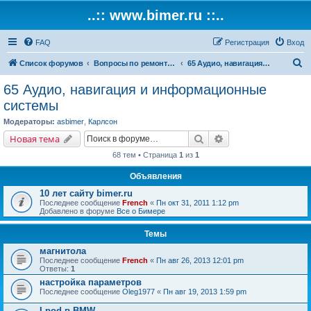
..:: www.bimer.ru ::..
FAQ
Регистрация
Вход
П
Список форумов
Вопросы по ремонту и обслуживанию BMW
65 Аудио, навигация и информационные системы
о
65 Аудио, навигация и информационные
и
системы
с
Модераторы:
asbimer
,
Карлсон
к
Поиск
Расширенный поис
Новая тема
68 тем • Страница
1
из
1
Объявления
10 лет сайту bimer.ru
Последнее сообщение
French
«
Пн окт 31, 2011 1:12 pm
Добавлено в форуме
Все о Бимере
Темы
магнитола
Последнее сообщение
French
«
Пн авг 26, 2013 12:01 pm
Ответы:
1
настройка параметров
Последнее сообщение
Oleg1977
«
Пн авг 19, 2013 1:59 pm
I-pod в BMW