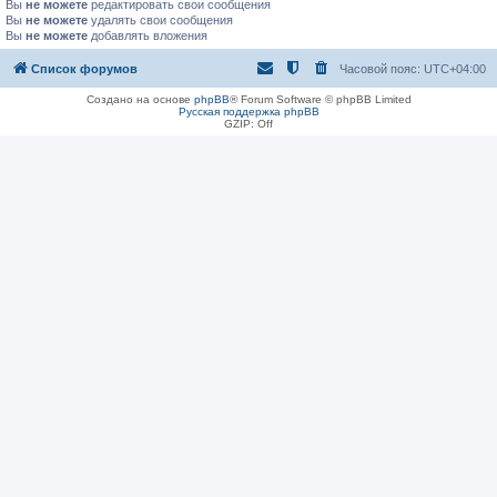
Вы
не можете
редактировать свои сообщения
Вы
не можете
удалять свои сообщения
Вы
не можете
добавлять вложения
Список форумов
Часовой пояс:
UTC+04:00
Создано на основе
phpBB
® Forum Software © phpBB Limited
Русская поддержка phpBB
GZIP: Off