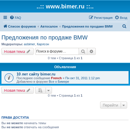
..:: www.bimer.ru ::..
FAQ
Регистрация
Вход
П
Список форумов
Автосалон
Предложения по продаже BMW
о
Предложения по продаже BMW
и
Модераторы:
asbimer
,
Карлсон
с
Поиск
Расширенный поис
Новая тема
к
0 тем • Страница
1
из
1
Объявления
10 лет сайту bimer.ru
Последнее сообщение
French
«
Пн окт 31, 2011 1:12 pm
Добавлено в форуме
Все о Бимере
Новая тема
0 тем • Страница
1
из
1
Перейти
ПРАВА ДОСТУПА
Вы
не можете
начинать темы
Вы
не можете
отвечать на сообщения