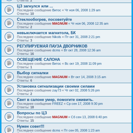
Ответы:
2
ЦЗ загнулся или ...
Последнее сообщение
Витос
«
Чт ноя 06, 2008 1:29 am
Ответы:
10
Стеклообогрев, посоветуйте
Последнее сообщение
MAGNUM
«
Чт ноя 06, 2008 12:35 am
Ответы:
2
невыключается магнитола, БК
Последнее сообщение
Nikols
«
Пт окт 31, 2008 2:21 pm
Ответы:
3
РЕГУЛИРУЕМАЯ ПАУЗА ДВОРНИКОВ
Последнее сообщение
dcms
«
Вт окт 28, 2008 12:36 am
Ответы:
16
ОСВЕЩЕНИЕ САЛОНА
Последнее сообщение
Витос
«
Вс окт 19, 2008 11:09 pm
Ответы:
1
Выбор сигналки
Последнее сообщение
MAGNUM
«
Вт окт 14, 2008 3:15 am
Ответы:
6
Установка сигнализации своими силами
Последнее сообщение
zay73
«
Чт окт 02, 2008 5:26 pm
Ответы:
2
Свет в салоне умер, помогите оживить.
Последнее сообщение
FREEZ
«
Ср сен 17, 2008 9:30 pm
Ответы:
18
Вопросы по ЦЗ
Последнее сообщение
MAGNUM
«
Сб сен 13, 2008 6:40 pm
Ответы:
15
Нужен совет!!!
Последнее сообщение
dcms
«
Пт сен 05, 2008 1:23 am