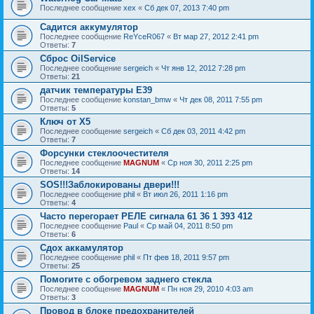
Последнее сообщение
xex
«
Сб дек 07, 2013 7:40 pm
Садится аккумулятор
Последнее сообщение
ReYceR067
«
Вт мар 27, 2012 2:41 pm
Ответы:
7
Сброс OilService
Последнее сообщение
sergeich
«
Чт янв 12, 2012 7:28 pm
Ответы:
21
датчик температуры Е39
Последнее сообщение
konstan_bmw
«
Чт дек 08, 2011 7:55 pm
Ответы:
5
Ключ от Х5
Последнее сообщение
sergeich
«
Сб дек 03, 2011 4:42 pm
Ответы:
7
Форсунки стеклоочестителя
Последнее сообщение
MAGNUM
«
Ср ноя 30, 2011 2:25 pm
Ответы:
14
SOS!!!Заблокированы двери!!!
Последнее сообщение
phil
«
Вт июл 26, 2011 1:16 pm
Ответы:
4
Часто перегорает РЕЛЕ сигнала 61 36 1 393 412
Последнее сообщение
Paul
«
Ср май 04, 2011 8:50 pm
Ответы:
6
Сдох аккамулятор
Последнее сообщение
phil
«
Пт фев 18, 2011 9:57 pm
Ответы:
25
Помогите с обогревом заднего стекла
Последнее сообщение
MAGNUM
«
Пн ноя 29, 2010 4:03 am
Ответы:
3
Провод в блоке предохранителей