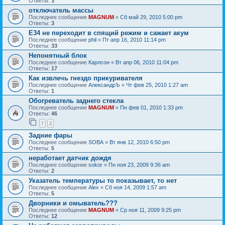
Ответы:
3
отключатель массы
Последнее сообщение
MAGNUM
«
Сб май 29, 2010 5:00 pm
Ответы:
3
Е34 не переходит в спящий режим и сажает акум
Последнее сообщение
phil
«
Пт апр 16, 2010 11:14 pm
Ответы:
33
Непонятный блок
Последнее сообщение
Карлсон
«
Вт апр 06, 2010 11:04 pm
Ответы:
17
Как извлечь гнездо прикуривателя
Последнее сообщение
АлександрЪ
«
Чт фев 25, 2010 1:27 am
Ответы:
1
Обогреватель заднего стекла
Последнее сообщение
MAGNUM
«
Пн фев 01, 2010 1:33 pm
Ответы:
46
1
2
Задние фары
Последнее сообщение
SOBA
«
Вт янв 12, 2010 6:50 pm
Ответы:
5
неработает датчик дождя
Последнее сообщение
sokor
«
Пн ноя 23, 2009 9:36 am
Ответы:
2
Указатель температуры то показывает, то нет
Последнее сообщение
Alex
«
Сб ноя 14, 2009 1:57 am
Ответы:
5
Дворники и омыватель???
Последнее сообщение
MAGNUM
«
Ср ноя 11, 2009 9:25 pm
Ответы:
12