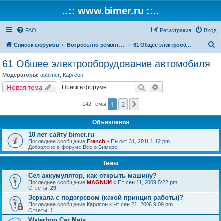
..:: www.bimer.ru ::..
FAQ
Регистрация
Вход
П
Список форумов
Вопросы по ремонту и обслуживанию BMW
61 Общее электрооборудование автомобиля
о
61 Общее электрооборудование автомобиля
и
Модераторы:
asbimer
,
Карлсон
с
Поиск
Расширенный поис
Новая тема
к
1
2
След.
142 темы
Объявления
10 лет сайту bimer.ru
Последнее сообщение
French
«
Пн окт 31, 2011 1:12 pm
Добавлено в форуме
Все о Бимере
Темы
Сел аккумулятор, как открыть машину?
Последнее сообщение
MAGNUM
«
Пт сен 11, 2009 5:22 pm
Ответы:
29
Зеркала с подогревом (какой принцип работы)?
Последнее сообщение
Карлсон
«
Чт сен 21, 2006 9:09 pm
Ответы:
1
Waterhog Car Mats