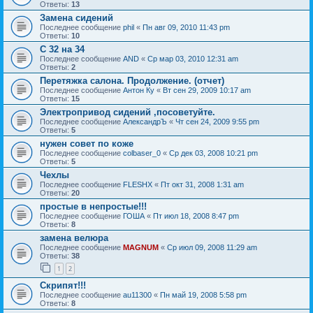
Ответы:
13
Замена сидений
Последнее сообщение
phil
«
Пн авг 09, 2010 11:43 pm
Ответы:
10
C 32 на 34
Последнее сообщение
AND
«
Ср мар 03, 2010 12:31 am
Ответы:
2
Перетяжка салона. Продолжение. (отчет)
Последнее сообщение
Антон Ку
«
Вт сен 29, 2009 10:17 am
Ответы:
15
Электропривод сидений ,посоветуйте.
Последнее сообщение
АлександрЪ
«
Чт сен 24, 2009 9:55 pm
Ответы:
5
нужен совет по коже
Последнее сообщение
colbaser_0
«
Ср дек 03, 2008 10:21 pm
Ответы:
5
Чехлы
Последнее сообщение
FLESHX
«
Пт окт 31, 2008 1:31 am
Ответы:
20
простые в непростые!!!
Последнее сообщение
ГОША
«
Пт июл 18, 2008 8:47 pm
Ответы:
8
замена велюра
Последнее сообщение
MAGNUM
«
Ср июл 09, 2008 11:29 am
Ответы:
38
1
2
Скрипят!!!
Последнее сообщение
au11300
«
Пн май 19, 2008 5:58 pm
Ответы:
8