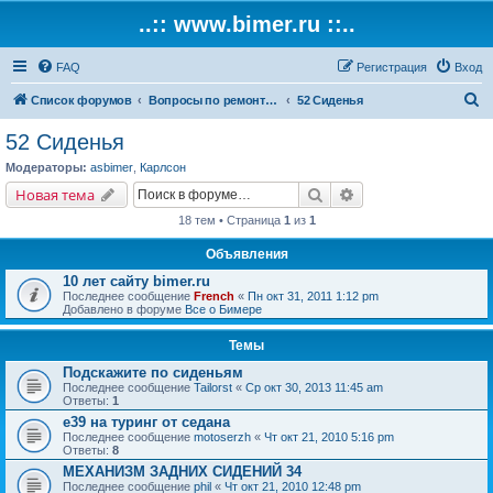
..:: www.bimer.ru ::..
FAQ
Регистрация
Вход
П
Список форумов
Вопросы по ремонту и обслуживанию BMW
52 Сиденья
о
52 Сиденья
и
Модераторы:
asbimer
,
Карлсон
с
Поиск
Расширенный поис
Новая тема
к
18 тем • Страница
1
из
1
Объявления
10 лет сайту bimer.ru
Последнее сообщение
French
«
Пн окт 31, 2011 1:12 pm
Добавлено в форуме
Все о Бимере
Темы
Подскажите по сиденьям
Последнее сообщение
Tailorst
«
Ср окт 30, 2013 11:45 am
Ответы:
1
е39 на туринг от седана
Последнее сообщение
motoserzh
«
Чт окт 21, 2010 5:16 pm
Ответы:
8
МЕХАНИЗМ ЗАДНИХ СИДЕНИЙ 34
Последнее сообщение
phil
«
Чт окт 21, 2010 12:48 pm