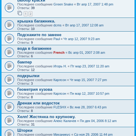
Выбор краски
Последнее сообщение
Green Snake
«
Вт апр 17, 2007 1:48 pm
Ответы:
39
1
2
крышка багажника.
Последнее сообщение
dcms
«
Вт апр 17, 2007 12:08 am
Ответы:
10
Подскажите по замене
Последнее сообщение
Paul
«
Чт апр 12, 2007 9:23 am
Ответы:
9
вода в багажнеке
Последнее сообщение
French
«
Вс апр 01, 2007 2:08 am
Ответы:
6
бампер
Последнее сообщение
Игорь Н.
«
Пт мар 23, 2007 11:20 am
Ответы:
12
подкрылки
Последнее сообщение
Карлсон
«
Чт мар 15, 2007 7:27 pm
Ответы:
3
Геометрия кузова
Последнее сообщение
Карлсон
«
Пн мар 12, 2007 10:57 pm
Ответы:
8
Дренаж или водосток
Последнее сообщение
FLESHX
«
Вс янв 28, 2007 6:43 pm
Ответы:
8
Хелп! Жестянка по крупному.
Последнее сообщение
Алекс Калачев
«
Пн дек 04, 2006 8:12 am
Ответы:
31
Шторки
Последнее сообщение
Миханикус
«
Ср ноя 29, 2006 11:44 pm