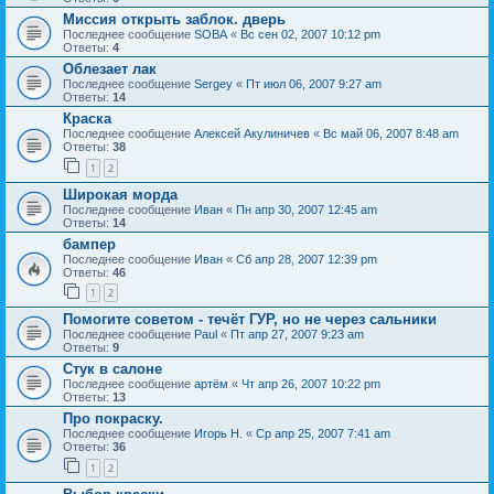
Миссия открыть заблок. дверь
Последнее сообщение
SOBA
«
Вс сен 02, 2007 10:12 pm
Ответы:
4
Облезает лак
Последнее сообщение
Sergey
«
Пт июл 06, 2007 9:27 am
Ответы:
14
Краска
Последнее сообщение
Алексей Акулиничев
«
Вс май 06, 2007 8:48 am
Ответы:
38
1
2
Широкая морда
Последнее сообщение
Иван
«
Пн апр 30, 2007 12:45 am
Ответы:
14
бампер
Последнее сообщение
Иван
«
Сб апр 28, 2007 12:39 pm
Ответы:
46
1
2
Помогите советом - течёт ГУР, но не через сальники
Последнее сообщение
Paul
«
Пт апр 27, 2007 9:23 am
Ответы:
9
Стук в салоне
Последнее сообщение
артём
«
Чт апр 26, 2007 10:22 pm
Ответы:
13
Про покраску.
Последнее сообщение
Игорь Н.
«
Ср апр 25, 2007 7:41 am
Ответы:
36
1
2