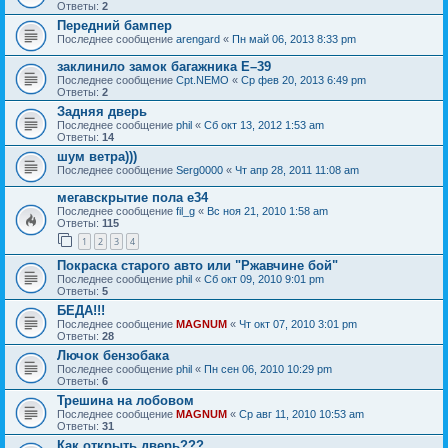
Ответы:
2
Передний бампер
Последнее сообщение
arengard
«
Пн май 06, 2013 8:33 pm
заклинило замок багажника Е–39
Последнее сообщение
Cpt.NEMO
«
Ср фев 20, 2013 6:49 pm
Ответы:
2
Задняя дверь
Последнее сообщение
phil
«
Сб окт 13, 2012 1:53 am
Ответы:
14
шум ветра)))
Последнее сообщение
Serg0000
«
Чт апр 28, 2011 11:08 am
мегавскрытие пола е34
Последнее сообщение
fil_g
«
Вс ноя 21, 2010 1:58 am
Ответы:
115
1
2
3
4
Покраска старого авто или "Ржавчине бой"
Последнее сообщение
phil
«
Сб окт 09, 2010 9:01 pm
Ответы:
5
БЕДА!!!
Последнее сообщение
MAGNUM
«
Чт окт 07, 2010 3:01 pm
Ответы:
28
Лючок бензобака
Последнее сообщение
phil
«
Пн сен 06, 2010 10:29 pm
Ответы:
6
Трешина на лобовом
Последнее сообщение
MAGNUM
«
Ср авг 11, 2010 10:53 am
Ответы:
31
Как открыть дверь???