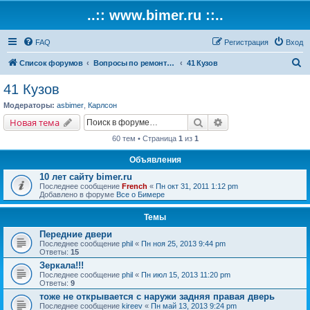
..:: www.bimer.ru ::..
FAQ
Регистрация
Вход
П
Список форумов
Вопросы по ремонту и обслуживанию BMW
41 Кузов
о
41 Кузов
и
Модераторы:
asbimer
,
Карлсон
с
Поиск
Расширенный поис
Новая тема
к
60 тем • Страница
1
из
1
Объявления
10 лет сайту bimer.ru
Последнее сообщение
French
«
Пн окт 31, 2011 1:12 pm
Добавлено в форуме
Все о Бимере
Темы
Передние двери
Последнее сообщение
phil
«
Пн ноя 25, 2013 9:44 pm
Ответы:
15
Зеркала!!!
Последнее сообщение
phil
«
Пн июл 15, 2013 11:20 pm
Ответы:
9
тоже не открывается с наружи задняя правая дверь
Последнее сообщение
kireev
«
Пн май 13, 2013 9:24 pm