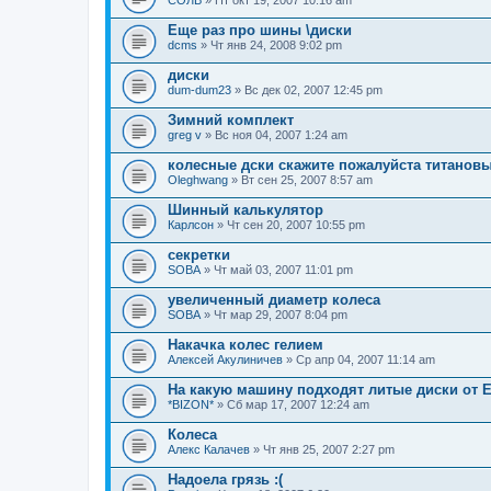
СОЛВ
» Пт окт 19, 2007 10:16 am
Еще раз про шины \диски
dcms
» Чт янв 24, 2008 9:02 pm
диски
dum-dum23
» Вс дек 02, 2007 12:45 pm
Зимний комплект
greg v
» Вс ноя 04, 2007 1:24 am
колесные дски скажите пожалуйста титанов
Oleghwang
» Вт сен 25, 2007 8:57 am
Шинный калькулятор
Карлсон
» Чт сен 20, 2007 10:55 pm
секретки
SOBA
» Чт май 03, 2007 11:01 pm
увеличенный диаметр колеса
SOBA
» Чт мар 29, 2007 8:04 pm
Накачка колес гелием
Алексей Акулиничев
» Ср апр 04, 2007 11:14 am
На какую машину подходят литые диски от Е
*BIZON*
» Сб мар 17, 2007 12:24 am
Колеса
Алекс Калачев
» Чт янв 25, 2007 2:27 pm
Надоела грязь :(