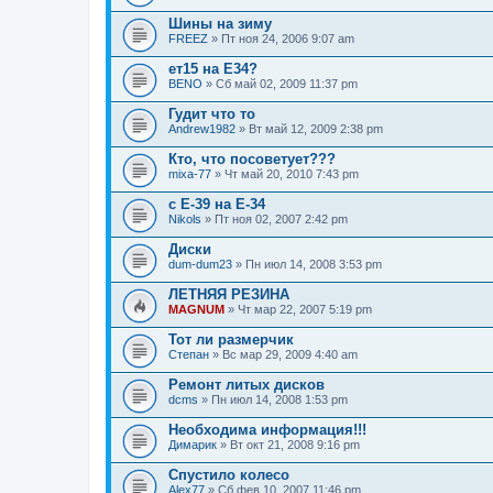
Шины на зиму
FREEZ
» Пт ноя 24, 2006 9:07 am
ет15 на Е34?
BENO
» Сб май 02, 2009 11:37 pm
Гудит что то
Andrew1982
» Вт май 12, 2009 2:38 pm
Кто, что посоветует???
mixa-77
» Чт май 20, 2010 7:43 pm
с Е-39 на Е-34
Nikols
» Пт ноя 02, 2007 2:42 pm
Диски
dum-dum23
» Пн июл 14, 2008 3:53 pm
ЛЕТНЯЯ РЕЗИНА
MAGNUM
» Чт мар 22, 2007 5:19 pm
Тот ли размерчик
Степан
» Вс мар 29, 2009 4:40 am
Ремонт литых дисков
dcms
» Пн июл 14, 2008 1:53 pm
Необходима информация!!!
Димарик
» Вт окт 21, 2008 9:16 pm
Спустило колесо
Alex77
» Сб фев 10, 2007 11:46 pm