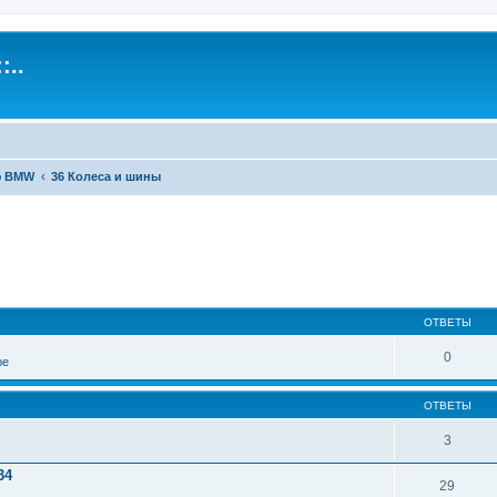
:..
ю BMW
36 Колеса и шины
иренный поиск
ОТВЕТЫ
0
ре
ОТВЕТЫ
3
34
29