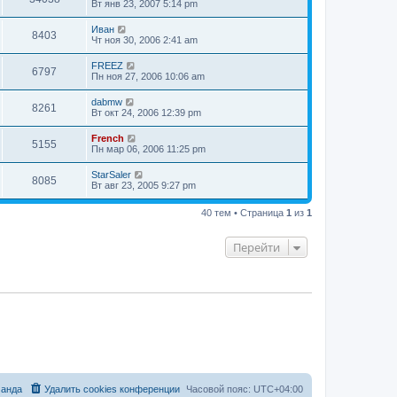
Вт янв 23, 2007 5:14 pm
Иван
8403
Чт ноя 30, 2006 2:41 am
FREEZ
6797
Пн ноя 27, 2006 10:06 am
dabmw
8261
Вт окт 24, 2006 12:39 pm
French
5155
Пн мар 06, 2006 11:25 pm
StarSaler
8085
Вт авг 23, 2005 9:27 pm
40 тем • Страница
1
из
1
Перейти
анда
Удалить cookies конференции
Часовой пояс:
UTC+04:00