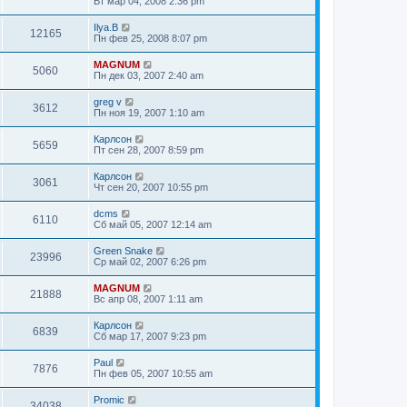
Вт мар 04, 2008 2:36 pm
Ilya.B
12165
Пн фев 25, 2008 8:07 pm
MAGNUM
5060
Пн дек 03, 2007 2:40 am
greg v
3612
Пн ноя 19, 2007 1:10 am
Карлсон
5659
Пт сен 28, 2007 8:59 pm
Карлсон
3061
Чт сен 20, 2007 10:55 pm
dcms
6110
Сб май 05, 2007 12:14 am
Green Snake
23996
Ср май 02, 2007 6:26 pm
MAGNUM
21888
Вс апр 08, 2007 1:11 am
Карлсон
6839
Сб мар 17, 2007 9:23 pm
Paul
7876
Пн фев 05, 2007 10:55 am
Promic
34038