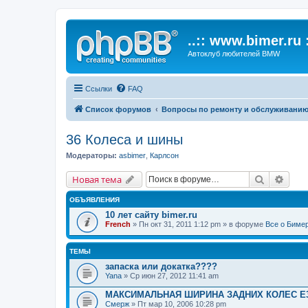
..:: www.bimer.ru :
Автоклуб любителей BMW
Ссылки
FAQ
Список форумов
Вопросы по ремонту и обслуживани
36 Колеса и шины
Модераторы:
asbimer
,
Карлсон
Поиск
Расш
Новая тема
ОБЪЯВЛЕНИЯ
10 лет сайту bimer.ru
French
» Пн окт 31, 2011 1:12 pm » в форуме
Все о Биме
ТЕМЫ
запаска или докатка????
Yana
» Ср июн 27, 2012 11:41 am
МАКСИМАЛЬНАЯ ШИРИНА ЗАДНИХ КОЛЕС Е
Смерж
» Пт мар 10, 2006 10:28 pm