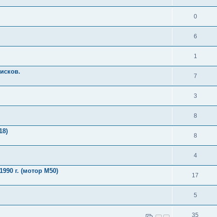
0
6
1
дисков.
7
3
8
18)
8
4
990 г. (мотор М50)
17
5
35