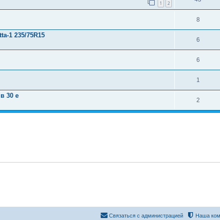
1
2
8
a-1 235/75R15
6
6
1
в 30 e
2
Связаться с администрацией
Наша ком