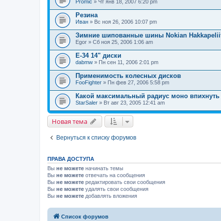
Promic
» Чт янв 18, 2007 6:20 pm
Резина
Иван
» Вс ноя 26, 2006 10:07 pm
Зимние шипованные шины Nokian Hakkapeliitt
Egor
» Сб ноя 25, 2006 1:06 am
E-34 14" диски
dabmw
» Пн сен 11, 2006 2:01 pm
Применимость колесных дисков
FooFighter
» Пн фев 27, 2006 5:58 pm
Какой максимальный радиус моно впихнуть 
StarSaler
» Вт авг 23, 2005 12:41 am
Новая тема
Вернуться к списку форумов
ПРАВА ДОСТУПА
Вы
не можете
начинать темы
Вы
не можете
отвечать на сообщения
Вы
не можете
редактировать свои сообщения
Вы
не можете
удалять свои сообщения
Вы
не можете
добавлять вложения
Список форумов