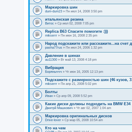
Маркировка шин
dum-dum23
» Пн июл 14, 2008 3:50 pm
итальянская резина
Витос
» Ср июл 02, 2008 7:05 pm
Replica B63 Спасите помогите :)))
mikserrr
» Пн июн 16, 2008 2:35 pm
Народ подскажите или расскажите...на счет 
pasha77rus
» Пн июл 24, 2006 1:32 pm
Давление в шинах
au11300
» Вт май 13, 2008 4:18 pm
Вибрация
Боряныччч
» Чт июн 16, 2005 12:13 pm
Подскажите с размерностью шин (46 кузов, 3
mikserrr
» Пн апр 21, 2008 5:02 pm
Болты
Иван
» Ср апр 09, 2008 5:52 pm
Какие диски должны подходить на BMW E34 1
Дмитрй Машкович
» Чт авг 02, 2007 1:04 am
Маркировка оригинальных дисков
Drive-lover
» Ср мар 05, 2008 10:54 am
Кто на чем