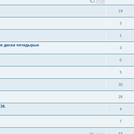
1
2
19
3
1
ые диски пятидырые
3
0
5
30
28
34.
4
7
43