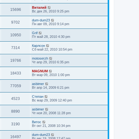
Виталий
15696
Вс дек 26, 2010 9:25 pm
dum-dum23
9702
Пн авг 09, 2010 9:14 pm
Grif
10950
Пт май 28, 2010 4:30 pm
Карлсон
7314
Сб май 22, 2010 10:54 pm
motoserzh
19766
Чт апр 29, 2010 6:35 pm
MAGNUM
18433
Вт мар 09, 2010 1:00 pm
asbimer
77059
Вт апр 14, 2009 6:21 pm
Степан
4523
Вс мар 29, 2009 12:40 pm
asbimer
8890
Чт ноя 20, 2008 11:28 pm
Витос
3190
Вт окт 21, 2008 10:34 pm
dum-dum23
16497
Вт авг 19, 2008 12:47 pm