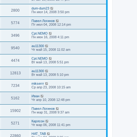
dum-dum23
2800
Пн июл 14, 2008 3:50 pm
Павел Логинов
5774
Пт июл 04, 2008 12:14 pm
Cpt.NEMO
3496
Пн июн 16, 2008 4:11 pm
au11300
9540
Чт май 15, 2008 11:02 am
Cpt.NEMO
4474
Вт май 13, 2008 5:51 pm
au11300
12813
Вт май 13, 2008 5:10 pm
mikserrr
7234
Ср апр 23, 2008 10:15 am
Иван
5162
Чт апр 10, 2008 12:48 pm
Павел Логинов
15902
Пн мар 31, 2008 9:37 am
Карлсон
5271
Чт мар 06, 2008 11:41 pm
НAT_TAB
22860