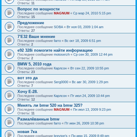
Ответы:
11
Вопрос по мощности
Последнее сообщение
MAGNUM
«
Ср мар 24, 2010 5:15 pm
Ответы:
15
Предложение
Последнее сообщение
SOBA
«
Вт ноя 03, 2009 1:04 am
Ответы:
27
7'E32 Ваше мнение
Последнее сообщение
farro
«
Вс окт 18, 2009 6:51 pm
Ответы:
2
e92 328i помогите найти информацию
Последнее сообщение
motoserzh
«
Ср сен 30, 2009 12:44 pm
Ответы:
2
BMW 5, 2010 года
Последнее сообщение
Карлсон
«
Вт сен 22, 2009 10:55 pm
Ответы:
23
вот это да
Последнее сообщение
Serg0000
«
Вс авг 30, 2009 1:29 pm
Ответы:
7
Хочу Е-28.
Последнее сообщение
Карлсон
«
Пт июл 24, 2009 10:44 pm
Ответы:
12
Менять ли bmw 520 на bmw 325?
Последнее сообщение
MAGNUM
«
Пн июл 13, 2009 9:23 pm
Ответы:
11
Размалёванные bmw
Последнее сообщение
farro
«
Пт июн 26, 2009 10:38 pm
новая 7ка
Последнее сообщение
breyton's
«
Пн июн 15, 2009 8:49 pm