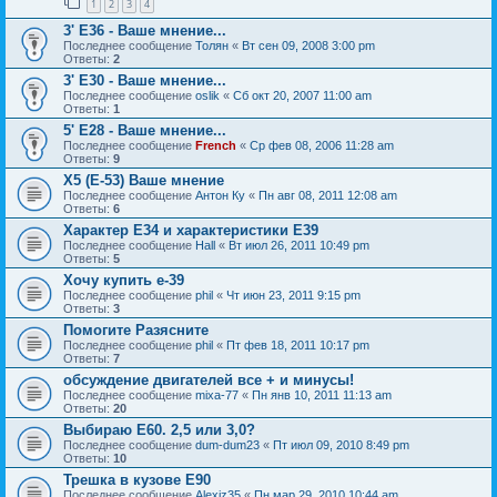
1
2
3
4
3' E36 - Ваше мнение...
Последнее сообщение
Толян
«
Вт сен 09, 2008 3:00 pm
Ответы:
2
3' E30 - Ваше мнение...
Последнее сообщение
oslik
«
Сб окт 20, 2007 11:00 am
Ответы:
1
5' E28 - Ваше мнение...
Последнее сообщение
French
«
Ср фев 08, 2006 11:28 am
Ответы:
9
X5 (E-53) Ваше мнение
Последнее сообщение
Антон Ку
«
Пн авг 08, 2011 12:08 am
Ответы:
6
Характер Е34 и характеристики Е39
Последнее сообщение
Hall
«
Вт июл 26, 2011 10:49 pm
Ответы:
5
Хочу купить е-39
Последнее сообщение
phil
«
Чт июн 23, 2011 9:15 pm
Ответы:
3
Помогите Разясните
Последнее сообщение
phil
«
Пт фев 18, 2011 10:17 pm
Ответы:
7
обсуждение двигателей все + и минусы!
Последнее сообщение
mixa-77
«
Пн янв 10, 2011 11:13 am
Ответы:
20
Выбираю Е60. 2,5 или 3,0?
Последнее сообщение
dum-dum23
«
Пт июл 09, 2010 8:49 pm
Ответы:
10
Трешка в кузове E90
Последнее сообщение
Alexiz35
«
Пн мар 29, 2010 10:44 am