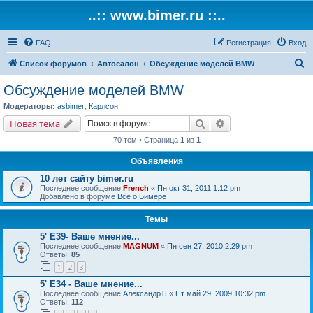
..:: www.bimer.ru ::..
FAQ
Регистрация
Вход
П
Список форумов
Автосалон
Обсуждение моделей BMW
о
Обсуждение моделей BMW
и
Модераторы:
asbimer
,
Карлсон
с
Поиск
Расширенный поис
Новая тема
к
70 тем • Страница
1
из
1
Объявления
10 лет сайту bimer.ru
Последнее сообщение
French
«
Пн окт 31, 2011 1:12 pm
Добавлено в форуме
Все о Бимере
Темы
5' E39- Ваше мнение...
Последнее сообщение
MAGNUM
«
Пн сен 27, 2010 2:29 pm
Ответы:
85
1
2
3
5' E34 - Ваше мнение...
Последнее сообщение
АлександрЪ
«
Пт май 29, 2009 10:32 pm
Ответы:
112