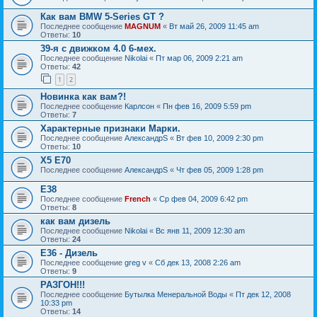
Как вам BMW 5-Series GT ?
Последнее сообщение
MAGNUM
«
Вт май 26, 2009 11:45 am
Ответы:
10
39-я с движком 4.0 6-мех.
Последнее сообщение
Nikolai
«
Пт мар 06, 2009 2:21 am
Ответы:
42
1
2
Новинка как вам?!
Последнее сообщение
Карлсон
«
Пн фев 16, 2009 5:59 pm
Ответы:
7
Характерные признаки Марки.
Последнее сообщение
АлександрS
«
Вт фев 10, 2009 2:30 pm
Ответы:
10
Х5 Е70
Последнее сообщение
АлександрS
«
Чт фев 05, 2009 1:28 pm
Е38
Последнее сообщение
French
«
Ср фев 04, 2009 6:42 pm
Ответы:
8
как вам дизель
Последнее сообщение
Nikolai
«
Вс янв 11, 2009 12:30 am
Ответы:
24
E36 - Дизель
Последнее сообщение
greg v
«
Сб дек 13, 2008 2:26 am
Ответы:
9
РАЗГОН!!!
Последнее сообщение
Бутылка Менеральной Воды
«
Пт дек 12, 2008
10:33 pm
Ответы:
14