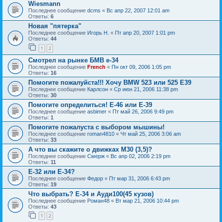
Wiesmann
Последнее сообщение
dcms
«
Вс апр 22, 2007 12:01 am
Ответы:
6
Новая "пятерка"
Последнее сообщение
Игорь Н.
«
Пт апр 20, 2007 1:01 pm
Ответы:
44
1
2
Смотрел на рынке БМВ е-34
Последнее сообщение
French
«
Пн окт 09, 2006 1:05 pm
Ответы:
16
Помогите пожалуйста!!! Хочу BMW 523 или 525 E39
Последнее сообщение
Карлсон
«
Ср июн 21, 2006 11:38 pm
Ответы:
30
Помогите определиться! Е-46 или Е-39
Последнее сообщение
asbimer
«
Пт май 26, 2006 9:49 pm
Ответы:
1
Помогите пожалуста с выбором мышины!
Последнее сообщение
roman4810
«
Чт май 25, 2006 3:06 am
Ответы:
33
А что вы скажите о движках М30 (3,5)?
Последнее сообщение
Смерж
«
Вс апр 02, 2006 2:19 pm
Ответы:
11
Е-32 или Е-34?
Последнее сообщение
Федор
«
Пт мар 31, 2006 6:43 pm
Ответы:
19
Что выбрать? Е-34 и Ауди100(45 кузов)
Последнее сообщение
Роман48
«
Вт мар 21, 2006 10:44 pm
Ответы:
43
1
2