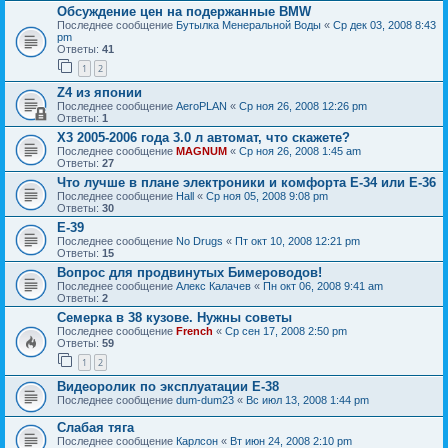
Обсуждение цен на подержанные BMW
Последнее сообщение
Бутылка Менеральной Воды
«
Ср дек 03, 2008 8:43
pm
Ответы:
41
1
2
Z4 из японии
Последнее сообщение
AeroPLAN
«
Ср ноя 26, 2008 12:26 pm
Ответы:
1
Х3 2005-2006 года 3.0 л автомат, что скажете?
Последнее сообщение
MAGNUM
«
Ср ноя 26, 2008 1:45 am
Ответы:
27
Что лучше в плане электроники и комфорта E-34 или Е-36
Последнее сообщение
Hall
«
Ср ноя 05, 2008 9:08 pm
Ответы:
30
Е-39
Последнее сообщение
No Drugs
«
Пт окт 10, 2008 12:21 pm
Ответы:
15
Вопрос для продвинутых Бимероводов!
Последнее сообщение
Алекс Калачев
«
Пн окт 06, 2008 9:41 am
Ответы:
2
Семерка в 38 кузове. Нужны советы
Последнее сообщение
French
«
Ср сен 17, 2008 2:50 pm
Ответы:
59
1
2
Видеоролик по эксплуатации Е-38
Последнее сообщение
dum-dum23
«
Вс июл 13, 2008 1:44 pm
Слабая тяга
Последнее сообщение
Карлсон
«
Вт июн 24, 2008 2:10 pm