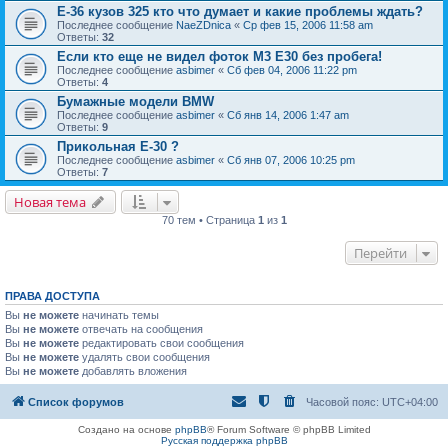
E-36 кузов 325 кто что думает и какие проблемы ждать?
Последнее сообщение
NaeZDnica
«
Ср фев 15, 2006 11:58 am
Ответы:
32
Если кто еще не видел фоток М3 Е30 без пробега!
Последнее сообщение
asbimer
«
Сб фев 04, 2006 11:22 pm
Ответы:
4
Бумажные модели BMW
Последнее сообщение
asbimer
«
Сб янв 14, 2006 1:47 am
Ответы:
9
Прикольная Е-30 ?
Последнее сообщение
asbimer
«
Сб янв 07, 2006 10:25 pm
Ответы:
7
Новая тема
70 тем • Страница
1
из
1
Перейти
ПРАВА ДОСТУПА
Вы
не можете
начинать темы
Вы
не можете
отвечать на сообщения
Вы
не можете
редактировать свои сообщения
Вы
не можете
удалять свои сообщения
Вы
не можете
добавлять вложения
Список форумов
Часовой пояс:
UTC+04:00
Создано на основе
phpBB
® Forum Software © phpBB Limited
Русская поддержка phpBB