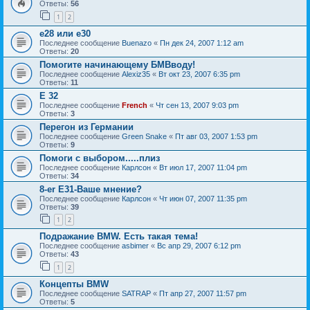
Ответы:
56
1
2
е28 или е30
Последнее сообщение
Buenazo
«
Пн дек 24, 2007 1:12 am
Ответы:
20
Помогите начинающему БМВводу!
Последнее сообщение
Alexiz35
«
Вт окт 23, 2007 6:35 pm
Ответы:
11
E 32
Последнее сообщение
French
«
Чт сен 13, 2007 9:03 pm
Ответы:
3
Перегон из Германии
Последнее сообщение
Green Snake
«
Пт авг 03, 2007 1:53 pm
Ответы:
9
Помоги с выбором.....плиз
Последнее сообщение
Карлсон
«
Вт июл 17, 2007 11:04 pm
Ответы:
34
8-er E31-Ваше мнение?
Последнее сообщение
Карлсон
«
Чт июн 07, 2007 11:35 pm
Ответы:
39
1
2
Подражание BMW. Есть такая тема!
Последнее сообщение
asbimer
«
Вс апр 29, 2007 6:12 pm
Ответы:
43
1
2
Концепты BMW
Последнее сообщение
SATRAP
«
Пт апр 27, 2007 11:57 pm
Ответы:
5