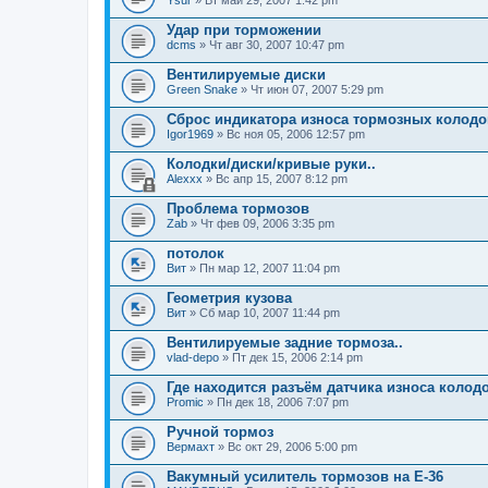
Ysur
» Вт май 29, 2007 1:42 pm
Удар при торможении
dcms
» Чт авг 30, 2007 10:47 pm
Вентилируемые диски
Green Snake
» Чт июн 07, 2007 5:29 pm
Сброс индикатора износа тормозных колодо
Igor1969
» Вс ноя 05, 2006 12:57 pm
Колодки/диски/кривые руки..
Alexxx
» Вс апр 15, 2007 8:12 pm
Проблема тормозов
Zab
» Чт фев 09, 2006 3:35 pm
потолок
Вит
» Пн мар 12, 2007 11:04 pm
Геометрия кузова
Вит
» Сб мар 10, 2007 11:44 pm
Вентилируемые задние тормоза..
vlad-depo
» Пт дек 15, 2006 2:14 pm
Где находится разъём датчика износа колод
Promic
» Пн дек 18, 2006 7:07 pm
Ручной тормоз
Вермахт
» Вс окт 29, 2006 5:00 pm
Вакумный усилитель тормозов на Е-36