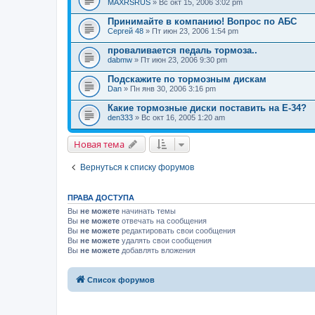
MAXRSRUS
» Вс окт 15, 2006 3:02 pm
Принимайте в компанию! Вопрос по АБС
Сергей 48
» Пт июн 23, 2006 1:54 pm
проваливается педаль тормоза..
dabmw
» Пт июн 23, 2006 9:30 pm
Подскажите по тормозным дискам
Dan
» Пн янв 30, 2006 3:16 pm
Какие тормозные диски поставить на Е-34?
den333
» Вс окт 16, 2005 1:20 am
Новая тема
Вернуться к списку форумов
ПРАВА ДОСТУПА
Вы
не можете
начинать темы
Вы
не можете
отвечать на сообщения
Вы
не можете
редактировать свои сообщения
Вы
не можете
удалять свои сообщения
Вы
не можете
добавлять вложения
Список форумов