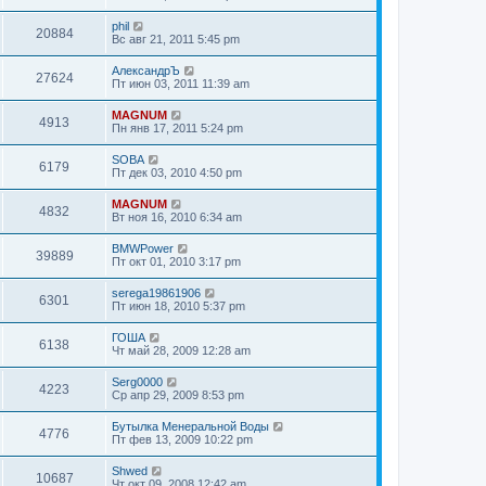
phil
20884
Вс авг 21, 2011 5:45 pm
АлександрЪ
27624
Пт июн 03, 2011 11:39 am
MAGNUM
4913
Пн янв 17, 2011 5:24 pm
SOBA
6179
Пт дек 03, 2010 4:50 pm
MAGNUM
4832
Вт ноя 16, 2010 6:34 am
BMWPower
39889
Пт окт 01, 2010 3:17 pm
serega19861906
6301
Пт июн 18, 2010 5:37 pm
ГОША
6138
Чт май 28, 2009 12:28 am
Serg0000
4223
Ср апр 29, 2009 8:53 pm
Бутылка Менеральной Воды
4776
Пт фев 13, 2009 10:22 pm
Shwed
10687
Чт окт 09, 2008 12:42 am