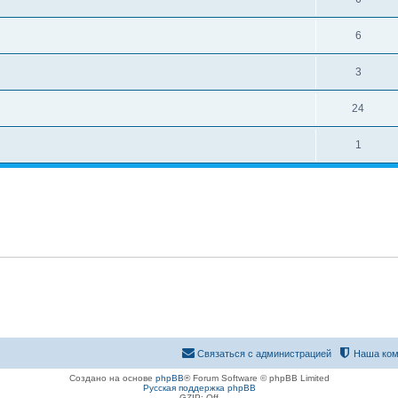
6
3
24
1
Связаться с администрацией
Наша ком
Создано на основе
phpBB
® Forum Software © phpBB Limited
Русская поддержка phpBB
GZIP: Off