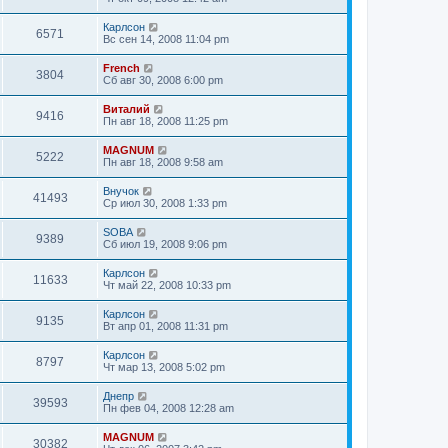
Карлсон
6571
Вс сен 14, 2008 11:04 pm
French
3804
Сб авг 30, 2008 6:00 pm
Виталий
9416
Пн авг 18, 2008 11:25 pm
MAGNUM
5222
Пн авг 18, 2008 9:58 am
Внучок
41493
Ср июл 30, 2008 1:33 pm
SOBA
9389
Сб июл 19, 2008 9:06 pm
Карлсон
11633
Чт май 22, 2008 10:33 pm
Карлсон
9135
Вт апр 01, 2008 11:31 pm
Карлсон
8797
Чт мар 13, 2008 5:02 pm
Днепр
39593
Пн фев 04, 2008 12:28 am
MAGNUM
30382