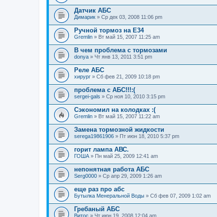
Датчик АБС
Димарик
» Ср дек 03, 2008 11:06 pm
Ручной тормоз на Е34
Gremlin
» Вт май 15, 2007 11:25 am
В чем проблема с тормозами
donya
» Чт янв 13, 2011 3:51 pm
Реле АБС
хирург
» Сб фев 21, 2009 10:18 pm
проблема с АБС!!!:(
sergei-gals
» Ср ноя 10, 2010 3:15 pm
Сэкономил на колодках :(
Gremlin
» Вт май 15, 2007 11:22 am
Замена тормозной жидкости
serega19861906
» Пт июн 18, 2010 5:37 pm
горит лампа АВС.
ГОША
» Пн май 25, 2009 12:41 am
непонятная работа АБС
Serg0000
» Ср апр 29, 2009 1:26 am
еще раз про абс
Бутылка Менеральной Воды
» Сб фев 07, 2009 1:02 am
Гребаный АБС
Витос
» Чт июн 19, 2008 12:04 am