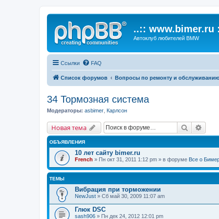
..:: www.bimer.ru :
Автоклуб любителей BMW
Ссылки
FAQ
Список форумов
Вопросы по ремонту и обслуживани
34 Тормозная система
Модераторы:
asbimer
,
Карлсон
Поиск
Расш
Новая тема
ОБЪЯВЛЕНИЯ
10 лет сайту bimer.ru
French
» Пн окт 31, 2011 1:12 pm » в форуме
Все о Биме
ТЕМЫ
Вибрация при торможении
NewJust
» Сб май 30, 2009 11:07 am
Глюк DSC
sash906
» Пн дек 24, 2012 12:01 pm