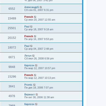
Чт дек 06, 2007 3:42 pm
АлександрS
6552
Сб сен 01, 2007 6:31 pm
French
15489
Ср июн 20, 2007 12:55 am
Paul
25501
Ср апр 18, 2007 9:18 am
French
20152
Пн апр 16, 2007 9:53 pm
Paul
18072
Ср апр 04, 2007 2:48 pm
Летун
6671
Сб июл 26, 2008 6:56 pm
Карлсон
9848
Пн мар 12, 2007 10:57 pm
French
15296
Пн мар 12, 2007 10:13 pm
Promic
3641
Пн дек 18, 2006 7:07 pm
Вермахт
4976
Пн окт 30, 2006 11:38 am
Карлсон
7969