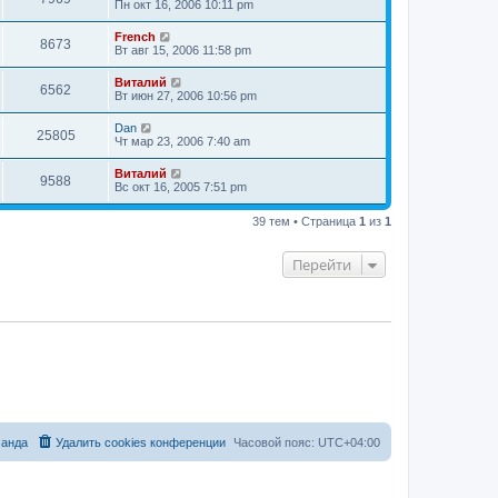
Пн окт 16, 2006 10:11 pm
French
8673
Вт авг 15, 2006 11:58 pm
Виталий
6562
Вт июн 27, 2006 10:56 pm
Dan
25805
Чт мар 23, 2006 7:40 am
Виталий
9588
Вс окт 16, 2005 7:51 pm
39 тем • Страница
1
из
1
Перейти
анда
Удалить cookies конференции
Часовой пояс:
UTC+04:00