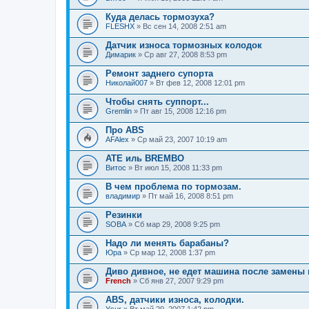
Куда делась тормозуха?
FLESHX
» Вс сен 14, 2008 2:51 am
Датчик износа тормозных колодок
Димарик
» Ср авг 27, 2008 8:53 pm
Ремонт заднего супорта
Николай007
» Вт фев 12, 2008 12:01 pm
Чтобы снять суппорт...
Gremlin
» Пт авг 15, 2008 12:16 pm
Про ABS
AFAlex
» Ср май 23, 2007 10:19 am
АТЕ иль BREMBO
Витос
» Вт июл 15, 2008 11:33 pm
В чем проблема по тормозам.
владимир
» Пт май 16, 2008 8:51 pm
Резинки
SOBA
» Сб мар 29, 2008 9:25 pm
Надо ли менять барабаны?
Юра
» Ср мар 12, 2008 1:37 pm
Диво дивное, не едет машина после замены 
French
» Сб янв 27, 2007 9:29 pm
ABS, датчики износа, колодки.