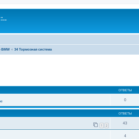
:..
ю BMW
34 Тормозная система
иренный поиск
ОТВЕТЫ
0
ре
ОТВЕТЫ
43
1
2
4