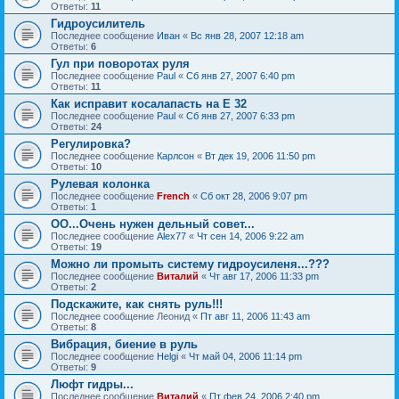
Ответы:
11
Гидроусилитель
Последнее сообщение
Иван
«
Вс янв 28, 2007 12:18 am
Ответы:
6
Гул при поворотах руля
Последнее сообщение
Paul
«
Сб янв 27, 2007 6:40 pm
Ответы:
11
Как исправит косалапасть на Е 32
Последнее сообщение
Paul
«
Сб янв 27, 2007 6:33 pm
Ответы:
24
Регулировка?
Последнее сообщение
Карлсон
«
Вт дек 19, 2006 11:50 pm
Ответы:
10
Рулевая колонка
Последнее сообщение
French
«
Сб окт 28, 2006 9:07 pm
Ответы:
1
ОО...Очень нужен дельный совет...
Последнее сообщение
Alex77
«
Чт сен 14, 2006 9:22 am
Ответы:
19
Можно ли промыть систему гидроусиленя...???
Последнее сообщение
Виталий
«
Чт авг 17, 2006 11:33 pm
Ответы:
2
Подскажите, как снять руль!!!
Последнее сообщение
Леонид
«
Пт авг 11, 2006 11:43 am
Ответы:
8
Вибрация, биение в руль
Последнее сообщение
Helgi
«
Чт май 04, 2006 11:14 pm
Ответы:
9
Люфт гидры...
Последнее сообщение
Виталий
«
Пт фев 24, 2006 2:40 pm