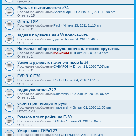
Ответы:
1
Руль не вытягивается е34
Последнее сообщение
АлександрЪ
«
Ср июн 01, 2011 12:09 am
Ответы:
15
Опять ГУР
Последнее сообщение
Paul
«
Чт янв 13, 2011 11:15 am
Ответы:
2
задняя подвеска на е39 подскажите
Последнее сообщение
друг
«
Чт ноя 04, 2010 9:40 pm
Ответы:
2
На малых оборотах руль ооочень тяжело крутится...
Последнее сообщение
MAGNUM
«
Чт окт 21, 2010 3:37 pm
Ответы:
2
Замена рулевых наконечников E-34
Последнее сообщение
CABAPOH
«
Вт окт 19, 2010 7:07 pm
Ответы:
2
ГУР 316 Е30
Последнее сообщение
Paul
«
Пн окт 04, 2010 11:21 am
Ответы:
2
гидроусилитель???
Последнее сообщение
konstantin
«
Сб сен 04, 2010 9:06 pm
Ответы:
21
скрип при повороте руля
Последнее сообщение
motoserzh
«
Вс авг 01, 2010 12:50 pm
Ответы:
20
Ремкомплект рейки на Е-39
Последнее сообщение
SOBA
«
Чт июн 24, 2010 6:04 pm
Ответы:
7
Умер насос ГУРа???
Последнее сообщение
Paul
«
Пн мар 22, 2010 11:40 am