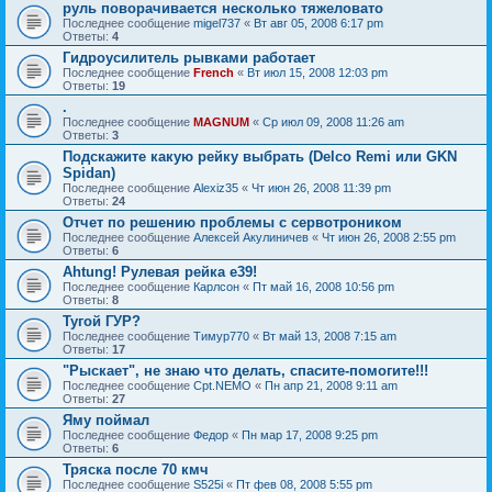
руль поворачивается несколько тяжеловато
Последнее сообщение
migel737
«
Вт авг 05, 2008 6:17 pm
Ответы:
4
Гидроусилитель рывками работает
Последнее сообщение
French
«
Вт июл 15, 2008 12:03 pm
Ответы:
19
.
Последнее сообщение
MAGNUM
«
Ср июл 09, 2008 11:26 am
Ответы:
3
Подскажите какую рейку выбрать (Delco Remi или GKN
Spidan)
Последнее сообщение
Alexiz35
«
Чт июн 26, 2008 11:39 pm
Ответы:
24
Отчет по решению проблемы с сервотроником
Последнее сообщение
Алексей Акулиничев
«
Чт июн 26, 2008 2:55 pm
Ответы:
6
Ahtung! Рулевая рейка e39!
Последнее сообщение
Карлсон
«
Пт май 16, 2008 10:56 pm
Ответы:
8
Тугой ГУР?
Последнее сообщение
Тимур770
«
Вт май 13, 2008 7:15 am
Ответы:
17
"Рыскает", не знаю что делать, спасите-помогите!!!
Последнее сообщение
Cpt.NEMO
«
Пн апр 21, 2008 9:11 am
Ответы:
27
Яму поймал
Последнее сообщение
Федор
«
Пн мар 17, 2008 9:25 pm
Ответы:
6
Тряска после 70 кмч
Последнее сообщение
S525i
«
Пт фев 08, 2008 5:55 pm