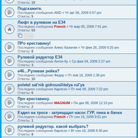
Ответы:
10
Подскажите.
Последнее сообщение
AND
«
Чт авг 06, 2009 5:57 pm
Ответы:
5
Люфт в рулевом на Е34
Последнее сообщение
French
«
Чт мар 05, 2009 7:41 pm
Ответы:
53
1
2
ПРо креставину!
Последнее сообщение
Алекс Калачев
«
Чт фев 26, 2009 9:25 am
Ответы:
8
Рулевой редуктор Е34
Последнее сообщение
Антон Ку
«
Ср фев 04, 2009 2:27 am
Ответы:
3
e46...Рулевая рейка?
Последнее сообщение
Федор
«
Пт янв 16, 2009 1:38 pm
Ответы:
10
poletel sal'nik gidrousilitelya rul'ya
Последнее сообщение
Карлсон
«
Пт янв 09, 2009 7:22 pm
Ответы:
6
Про креставину.
Последнее сообщение
MAGNUM
«
Пн дек 08, 2008 12:10 pm
Ответы:
2
Ездил на тросе - затрещщал насос ГУР, пена в бачке
Последнее сообщение
French
«
Пт сен 19, 2008 9:01 pm
Ответы:
1
рулевой редуктор. какой выбрать?
Последнее сообщение
Карлсон
«
Вт сен 16, 2008 8:30 pm
Ответы:
8