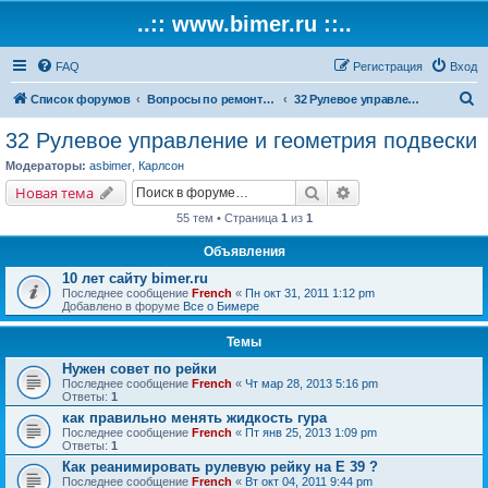
..:: www.bimer.ru ::..
FAQ
Регистрация
Вход
П
Список форумов
Вопросы по ремонту и обслуживанию BMW
32 Рулевое управление и геометрия подвески
о
32 Рулевое управление и геометрия подвески
и
Модераторы:
asbimer
,
Карлсон
с
Поиск
Расширенный поис
Новая тема
к
55 тем • Страница
1
из
1
Объявления
10 лет сайту bimer.ru
Последнее сообщение
French
«
Пн окт 31, 2011 1:12 pm
Добавлено в форуме
Все о Бимере
Темы
Нужен совет по рейки
Последнее сообщение
French
«
Чт мар 28, 2013 5:16 pm
Ответы:
1
как правильно менять жидкость гура
Последнее сообщение
French
«
Пт янв 25, 2013 1:09 pm
Ответы:
1
Как реанимировать рулевую рейку на Е 39 ?
Последнее сообщение
French
«
Вт окт 04, 2011 9:44 pm