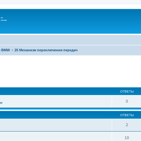
:..
ю BMW
25 Механизм переключения передач
иренный поиск
ОТВЕТЫ
0
ре
ОТВЕТЫ
2
10