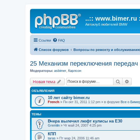
..:: www.bimer.ru :
Автоклуб любителей BMW
Ссылки
FAQ
Список форумов
Вопросы по ремонту и обслуживани
25 Механизм переключения передач
Модераторы:
asbimer
,
Карлсон
Поиск
Расш
Новая тема
ОБЪЯВЛЕНИЯ
10 лет сайту bimer.ru
French
» Пн окт 31, 2011 1:12 pm » в форуме
Все о Биме
ТЕМЫ
Вчера вылечил люфт кулисы на E30
Gremlin
» Чт май 24, 2007 4:25 pm
КПП
taras
» Пт мар 24, 2006 11:46 am