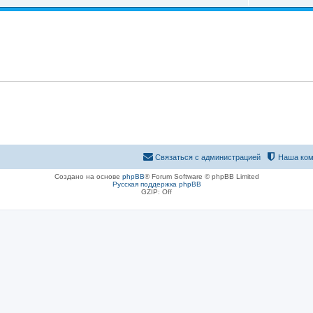
Связаться с администрацией
Наша ком
Создано на основе
phpBB
® Forum Software © phpBB Limited
Русская поддержка phpBB
GZIP: Off