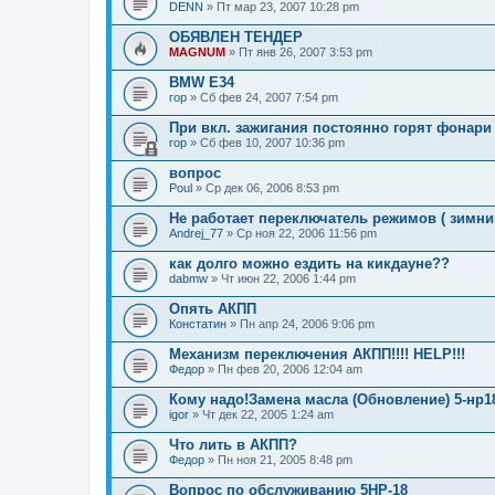
DENN
» Пт мар 23, 2007 10:28 pm
ОБЯВЛЕН ТЕНДЕР
MAGNUM
» Пт янв 26, 2007 3:53 pm
BMW E34
гор
» Сб фев 24, 2007 7:54 pm
При вкл. зажигания постоянно горят фонари 
гор
» Сб фев 10, 2007 10:36 pm
вопрос
Poul
» Ср дек 06, 2006 8:53 pm
Не работает переключатель режимов ( зимний,
Andrej_77
» Ср ноя 22, 2006 11:56 pm
как долго можно ездить на кикдауне??
dabmw
» Чт июн 22, 2006 1:44 pm
Опять АКПП
Констатин
» Пн апр 24, 2006 9:06 pm
Механизм переключения АКПП!!!! HELP!!!
Федор
» Пн фев 20, 2006 12:04 am
Кому надо!Замена масла (Обновление) 5-нр18
igor
» Чт дек 22, 2005 1:24 am
Что лить в АКПП?
Федор
» Пн ноя 21, 2005 8:48 pm
Вопрос по обслуживанию 5HP-18