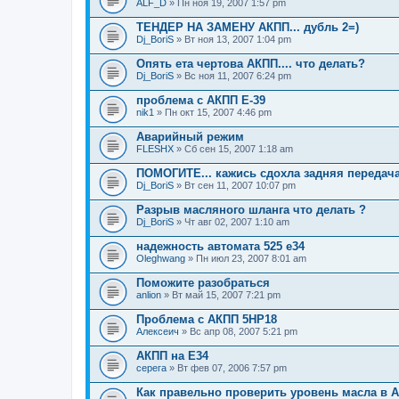
ALF_D
» Пн ноя 19, 2007 1:57 pm
ТЕНДЕР НА ЗАМЕНУ АКПП... дубль 2=)
Dj_BoriS
» Вт ноя 13, 2007 1:04 pm
Опять ета чертова АКПП.... что делать?
Dj_BoriS
» Вс ноя 11, 2007 6:24 pm
проблема с АКПП Е-39
nik1
» Пн окт 15, 2007 4:46 pm
Аварийный режим
FLESHX
» Сб сен 15, 2007 1:18 am
ПОМОГИТЕ... кажись сдохла задняя передача
Dj_BoriS
» Вт сен 11, 2007 10:07 pm
Разрыв масляного шланга что делать ?
Dj_BoriS
» Чт авг 02, 2007 1:10 am
надежность автомата 525 е34
Oleghwang
» Пн июл 23, 2007 8:01 am
Поможите разобраться
anlion
» Вт май 15, 2007 7:21 pm
Проблема с АКПП 5HP18
Алексеич
» Вс апр 08, 2007 5:21 pm
АКПП на Е34
серега
» Вт фев 07, 2006 7:57 pm
Как правельно проверить уровень масла в А