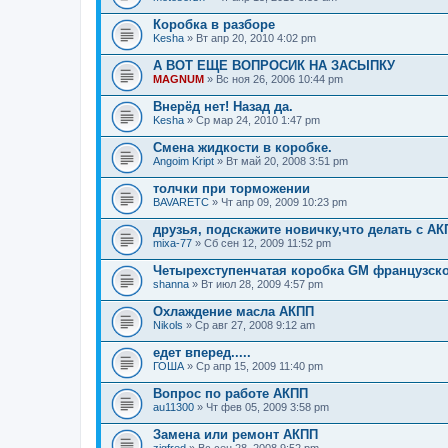
Коробка в разборе
Kesha
» Вт апр 20, 2010 4:02 pm
А ВОТ ЕЩЕ ВОПРОСИК НА ЗАСЫПКУ
MAGNUM
» Вс ноя 26, 2006 10:44 pm
Внерёд нет! Назад да.
Kesha
» Ср мар 24, 2010 1:47 pm
Смена жидкости в коробке.
Angoim Kript
» Вт май 20, 2008 3:51 pm
толчки при торможении
BAVARETC
» Чт апр 09, 2009 10:23 pm
друзья, подскажите новичку,что делать с А
mixa-77
» Сб сен 12, 2009 11:52 pm
Четырехступенчатая коробка GM французско
shanna
» Вт июл 28, 2009 4:57 pm
Охлаждение масла АКПП
Nikols
» Ср авг 27, 2008 9:12 am
едет вперед.....
ГОША
» Ср апр 15, 2009 11:40 pm
Вопрос по работе АКПП
au11300
» Чт фев 05, 2009 3:58 pm
Замена или ремонт АКПП