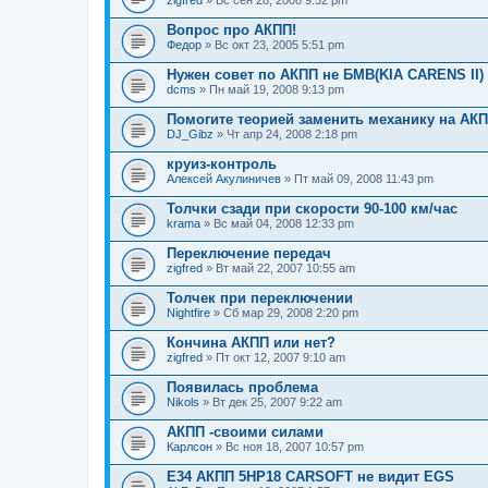
zigfred
» Вс сен 28, 2008 9:52 pm
Вопрос про АКПП!
Федор
» Вс окт 23, 2005 5:51 pm
Нужен совет по АКПП не БМВ(KIA CARENS II)
dcms
» Пн май 19, 2008 9:13 pm
Помогите теорией заменить механику на АК
DJ_Gibz
» Чт апр 24, 2008 2:18 pm
круиз-контроль
Алексей Акулиничев
» Пт май 09, 2008 11:43 pm
Толчки сзади при скорости 90-100 км/час
krama
» Вс май 04, 2008 12:33 pm
Переключение передач
zigfred
» Вт май 22, 2007 10:55 am
Толчек при переключении
Nightfire
» Сб мар 29, 2008 2:20 pm
Кончина АКПП или нет?
zigfred
» Пт окт 12, 2007 9:10 am
Появилась проблема
Nikols
» Вт дек 25, 2007 9:22 am
АКПП -своими силами
Карлсон
» Вс ноя 18, 2007 10:57 pm
E34 АКПП 5HP18 CARSOFT не видит EGS