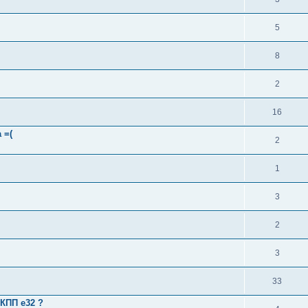
5
8
2
16
 =(
2
1
3
2
3
33
КПП е32 ?