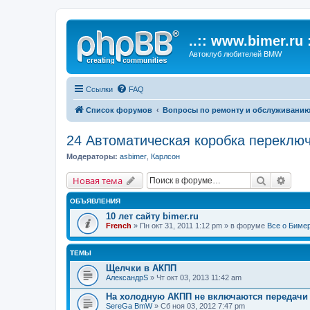
..:: www.bimer.ru :
Автоклуб любителей BMW
Ссылки
FAQ
Список форумов
Вопросы по ремонту и обслуживани
24 Автоматическая коробка переклю
Модераторы:
asbimer
,
Карлсон
Поиск
Расш
Новая тема
ОБЪЯВЛЕНИЯ
10 лет сайту bimer.ru
French
» Пн окт 31, 2011 1:12 pm » в форуме
Все о Биме
ТЕМЫ
Щелчки в АКПП
АлександрS
» Чт окт 03, 2013 11:42 am
На холодную АКПП не включаются передачи
SereGa BmW
» Сб ноя 03, 2012 7:47 pm