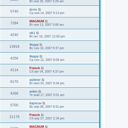
Вт ноя 20, 2007 3:29 am
dcms
5740
Ср ноя 14, 2007 9:13 pm
MAGNUM
7284
Вт ноя 13, 2007 3:08 am
nik1
4240
Вт окт 16, 2007 12:50 pm
Федор
13918
Вс сен 16, 2007 9:37 pm
Федор
4256
Ср сен 12, 2007 8:09 am
French
4114
Сб авг 04, 2007 4:37 pm
asbimer
6170
Вт июл 24, 2007 9:34 pm
anlion
4268
Чт май 17, 2007 5:01 am
Карлсон
5700
Вс апр 08, 2007 8:31 pm
French
31179
Сб апр 07, 2007 2:34 pm
MAGNUM