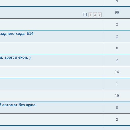
4
96
1
2
3
2
заднего хода. E34
2
8
 sport и ekon. )
2
14
1
19
 автомат без щупа.
0
2