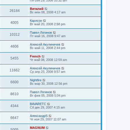
Пн сен 29, 2008 10:32 am
Виталий
26184
Вс июн 08, 2008 4:17 am
Карлсон
4005
Вт май 20, 2008 2:58 pm
Павел Логинов
10312
Пт май 16, 2008 9:47 am
Алексей Акулиничев
4606
Вс май 11, 2008 2:44 pm
French
5455
Чт май 08, 2008 12:59 am
Алексей Акулиничев
11662
Ср апр 23, 2008 9:57 am
Nightfire
6600
Вс мар 30, 2008 12:56 pm
Павел Логинов
8610
Вт фев 05, 2008 5:04 pm
BAVARETC
4344
Сб дек 29, 2007 4:15 am
АлександрS
6647
Чт ноя 29, 2007 11:07 am
MAGNUM
5005