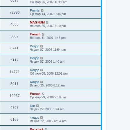
6639
Пн мар 26, 2007 11:19 am
Promic
72896
Ср мар 14, 2007 5:34 pm
MAGNUM
4655
Вс фев 25, 2007 4:10 pm
French
5002
Вс фев 11, 2007 1:45 pm
Федор
8741
Чт дек 07, 2006 11:54 pm
Федор
5117
Чт дек 07, 2006 1:40 am
Федор
14771
Сб июл 08, 2006 12:01 pm
Федор
5011
Вт апр 25, 2006 8:12 am
French
19937
Ср мар 29, 2006 2:18 pm
igor
4767
Чт дек 22, 2005 1:24 am
Федор
6169
Вт ноя 22, 2005 12:54 am
Виталий