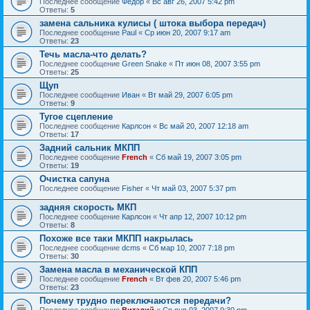
Последнее сообщение
Федор
«
Вс авг 26, 2007 5:42 pm
Ответы:
5
замена сальника кулисы ( штока выбора передач)
Последнее сообщение
Paul
«
Ср июн 20, 2007 9:17 am
Ответы:
23
Течь масла-что делать?
Последнее сообщение
Green Snake
«
Пт июн 08, 2007 3:55 pm
Ответы:
25
Щуп
Последнее сообщение
Иван
«
Вт май 29, 2007 6:05 pm
Ответы:
9
Тугое сцепление
Последнее сообщение
Карлсон
«
Вс май 20, 2007 12:18 am
Ответы:
17
Задний сальник МКПП
Последнее сообщение
French
«
Сб май 19, 2007 3:05 pm
Ответы:
19
Очистка сапуна
Последнее сообщение
Fisher
«
Чт май 03, 2007 5:37 pm
задняя скорость МКП
Последнее сообщение
Карлсон
«
Чт апр 12, 2007 10:12 pm
Ответы:
8
Похоже все таки МКПП накрылась
Последнее сообщение
dcms
«
Сб мар 10, 2007 7:18 pm
Ответы:
30
Замена масла в механической КПП
Последнее сообщение
French
«
Вт фев 20, 2007 5:46 pm
Ответы:
23
Почему трудно переключаются передачи?