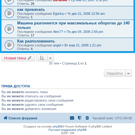
Последнее сообщение
Виталий
«
Ср янв 03, 2007 9:30 pm
Ответы:
26
как прокачать
Последнее сообщение
Egorka
«
Чт дек 21, 2006 12:56 am
Ответы:
1
Машина разгоняется при максимальных оборотах до 140
только
Последнее сообщение
Alex77
«
Пн дек 04, 2006 2:56 pm
Ответы:
17
Как разполовинить
Последнее сообщение
angel
«
Вт мар 21, 2006 1:21 pm
Ответы:
4
Новая тема
35 тем • Страница
1
из
1
Перейти
ПРАВА ДОСТУПА
Вы
не можете
начинать темы
Вы
не можете
отвечать на сообщения
Вы
не можете
редактировать свои сообщения
Вы
не можете
удалять свои сообщения
Вы
не можете
добавлять вложения
Список форумов
Часовой пояс:
UTC+04:00
Создано на основе
phpBB
® Forum Software © phpBB Limited
Русская поддержка phpBB
GZIP: Off