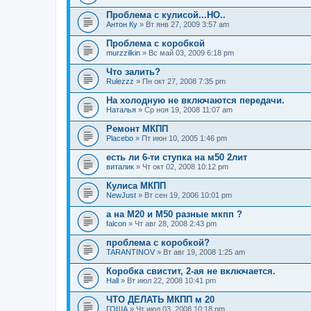
Проблема с кулисой...НО..
Антон Ку
» Вт янв 27, 2009 3:57 am
Проблема с коробкой
murzzilkin
» Вс май 03, 2009 6:18 pm
Что залить?
Rulezzz
» Пн окт 27, 2008 7:35 pm
На холодную не включаются передачи.
Наталья
» Ср ноя 19, 2008 11:07 am
Ремонт МКПП
Placebo
» Пт июн 10, 2005 1:46 pm
есть ли 6-ти ступка на м50 2лит
виталик
» Чт окт 02, 2008 10:12 pm
Кулиса МКПП
NewJust
» Вт сен 19, 2006 10:01 pm
а на M20 и M50 разные мкпп ?
falcon
» Чт авг 28, 2008 2:43 pm
проблема с коробкой?
TARANTINOV
» Вт авг 19, 2008 1:25 am
Коробка свистит, 2-ая не включается.
Hall
» Вт июл 22, 2008 10:41 pm
ЧТО ДЕЛАТЬ МКПП м 20
ГОША
» Чт июл 03, 2008 10:18 pm