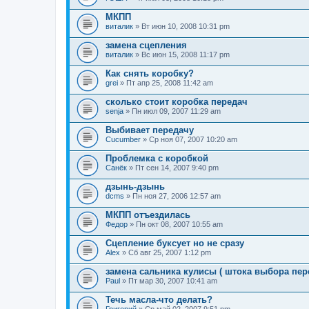
МКПП
виталик
» Вт июн 10, 2008 10:31 pm
замена сцепления
виталик
» Вс июн 15, 2008 11:17 pm
Как снять коробку?
grei
» Пт апр 25, 2008 11:42 am
сколько стоит коробка передач
senja
» Пн июл 09, 2007 11:29 am
Выбивает передачу
Cucumber
» Ср ноя 07, 2007 10:20 am
Проблемка с коробкой
Санёк
» Пт сен 14, 2007 9:40 pm
дзынь-дзынь
dcms
» Пн ноя 27, 2006 12:57 am
МКПП отъездилась
Федор
» Пн окт 08, 2007 10:55 am
Сцепление буксует но не сразу
Alex
» Сб авг 25, 2007 1:12 pm
замена сальника кулисы ( штока выбора пер
Paul
» Пт мар 30, 2007 10:41 am
Течь масла-что делать?