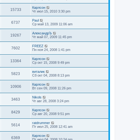
Карлсон
15733
Чт июл 15, 2010 3:30 pm
Paul
6737
Ср май 13, 2009 11:06 am
АлександрЪ
19267
Чт май 07, 2009 11:45 pm
FREEZ
7602
Пн ноя 24, 2008 1:41 pm
Карлсон
13364
Ср окт 15, 2008 9:49 pm
виталик
5823
Сб окт 04, 2008 8:13 pm
Карлсон
10906
Вт сен 09, 2008 11:26 pm
Nikols
3463
Чт авг 28, 2008 3:24 pm
Карлсон
8429
Ср авг 20, 2008 9:51 pm
ratdrummer
5614
Пт июл 25, 2008 12:41 am
Карлсон
6369
Пт июл 04, 2008 10:24 pm