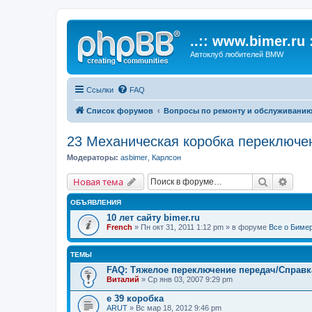
..:: www.bimer.ru :
Автоклуб любителей BMW
Ссылки
FAQ
Список форумов
Вопросы по ремонту и обслуживани
23 Механическая коробка переключе
Модераторы:
asbimer
,
Карлсон
Поиск
Расш
Новая тема
ОБЪЯВЛЕНИЯ
10 лет сайту bimer.ru
French
» Пн окт 31, 2011 1:12 pm » в форуме
Все о Биме
ТЕМЫ
FAQ: Тяжелое переключение передач/Справк
Виталий
» Ср янв 03, 2007 9:29 pm
е 39 коробка
ARUT
» Вс мар 18, 2012 9:46 pm