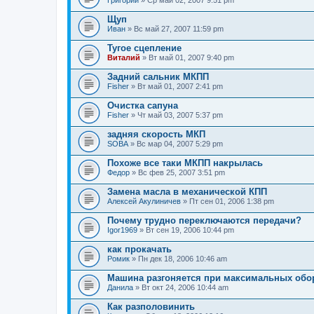
Григорий
» Ср май 02, 2007 9:51 pm
Щуп
Иван
» Вс май 27, 2007 11:59 pm
Тугое сцепление
Виталий
» Вт май 01, 2007 9:40 pm
Задний сальник МКПП
Fisher
» Вт май 01, 2007 2:41 pm
Очистка сапуна
Fisher
» Чт май 03, 2007 5:37 pm
задняя скорость МКП
SOBA
» Вс мар 04, 2007 5:29 pm
Похоже все таки МКПП накрылась
Федор
» Вс фев 25, 2007 3:51 pm
Замена масла в механической КПП
Алексей Акулиничев
» Пт сен 01, 2006 1:38 pm
Почему трудно переключаются передачи?
Igor1969
» Вт сен 19, 2006 10:44 pm
как прокачать
Ромик
» Пн дек 18, 2006 10:46 am
Машина разгоняется при максимальных обор
Данила
» Вт окт 24, 2006 10:44 am
Как разполовинить