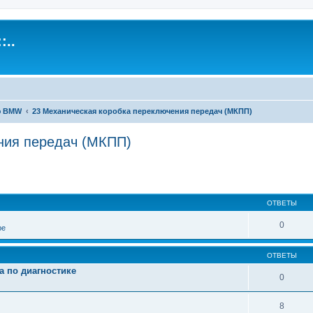
:..
ю BMW
23 Механическая коробка переключения передач (МКПП)
ния передач (МКПП)
иренный поиск
ОТВЕТЫ
0
ре
ОТВЕТЫ
а по диагностике
0
8