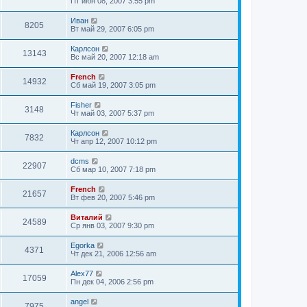
Пт июн 08, 2007 3:55 pm
Иван
8205
Вт май 29, 2007 6:05 pm
Карлсон
13143
Вс май 20, 2007 12:18 am
French
14932
Сб май 19, 2007 3:05 pm
Fisher
3148
Чт май 03, 2007 5:37 pm
Карлсон
7832
Чт апр 12, 2007 10:12 pm
dcms
22907
Сб мар 10, 2007 7:18 pm
French
21657
Вт фев 20, 2007 5:46 pm
Виталий
24589
Ср янв 03, 2007 9:30 pm
Egorka
4371
Чт дек 21, 2006 12:56 am
Alex77
17059
Пн дек 04, 2006 2:56 pm
angel
7975