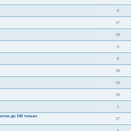
9
17
19
0
8
30
23
26
1
отах до 140 только
17
4