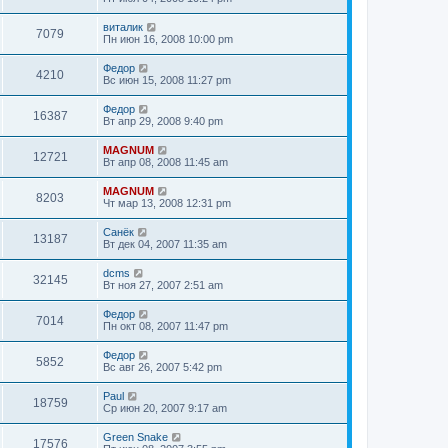
виталик
7079
Пн июн 16, 2008 10:00 pm
Федор
4210
Вс июн 15, 2008 11:27 pm
Федор
16387
Вт апр 29, 2008 9:40 pm
MAGNUM
12721
Вт апр 08, 2008 11:45 am
MAGNUM
8203
Чт мар 13, 2008 12:31 pm
Санёк
13187
Вт дек 04, 2007 11:35 am
dcms
32145
Вт ноя 27, 2007 2:51 am
Федор
7014
Пн окт 08, 2007 11:47 pm
Федор
5852
Вс авг 26, 2007 5:42 pm
Paul
18759
Ср июн 20, 2007 9:17 am
Green Snake
17576