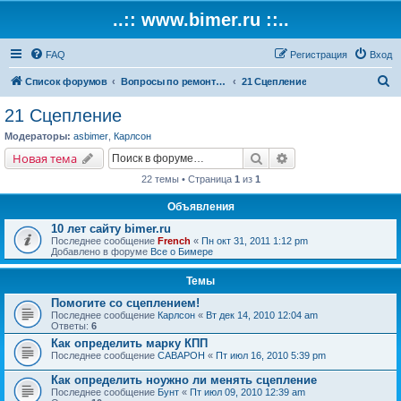
..:: www.bimer.ru ::..
FAQ
Регистрация
Вход
П
Список форумов
Вопросы по ремонту и обслуживанию BMW
21 Сцепление
о
21 Сцепление
и
Модераторы:
asbimer
,
Карлсон
с
Поиск
Расширенный поис
Новая тема
к
22 темы • Страница
1
из
1
Объявления
10 лет сайту bimer.ru
Последнее сообщение
French
«
Пн окт 31, 2011 1:12 pm
Добавлено в форуме
Все о Бимере
Темы
Помогите со сцеплением!
Последнее сообщение
Карлсон
«
Вт дек 14, 2010 12:04 am
Ответы:
6
Как определить марку КПП
Последнее сообщение
CABAPOH
«
Пт июл 16, 2010 5:39 pm
Как определить ноужно ли менять сцепление
Последнее сообщение
Бунт
«
Пт июл 09, 2010 12:39 am