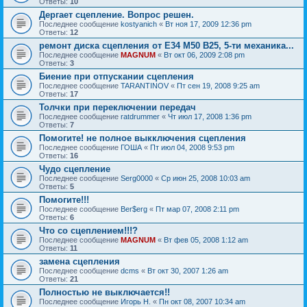
Ответы:
10
Дергает сцепление. Вопрос решен.
Последнее сообщение
kostyanich
«
Вт ноя 17, 2009 12:36 pm
Ответы:
12
ремонт диска сцепления от Е34 М50 В25, 5-ти механика...
Последнее сообщение
MAGNUM
«
Вт окт 06, 2009 2:08 pm
Ответы:
3
Биение при отпускании сцепления
Последнее сообщение
TARANTINOV
«
Пт сен 19, 2008 9:25 am
Ответы:
17
Толчки при переключении передач
Последнее сообщение
ratdrummer
«
Чт июл 17, 2008 1:36 pm
Ответы:
7
Помогите! не полное выкключения сцепления
Последнее сообщение
ГОША
«
Пт июл 04, 2008 9:53 pm
Ответы:
16
Чудо сцепление
Последнее сообщение
Serg0000
«
Ср июн 25, 2008 10:03 am
Ответы:
5
Помогите!!!
Последнее сообщение
Ber$erg
«
Пт мар 07, 2008 2:11 pm
Ответы:
6
Что со сцеплением!!!?
Последнее сообщение
MAGNUM
«
Вт фев 05, 2008 1:12 am
Ответы:
11
замена сцепления
Последнее сообщение
dcms
«
Вт окт 30, 2007 1:26 am
Ответы:
21
Полностью не выключается!!
Последнее сообщение
Игорь Н.
«
Пн окт 08, 2007 10:34 am