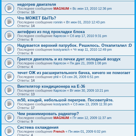
недогрев двигателя
Последнее сообщение
MAGNUM
«
Вс июн 13, 2010 12:36 pm
Ответы:
15
Что МОЖЕТ БЫТЬ?
Последнее сообщение
ronnin
«
Вт июн 01, 2010 12:43 pm
Ответы:
14
антефриз из под прокладки блока
Последнее сообщение
Карлсон
«
Сб апр 17, 2010 9:31 pm
Ответы:
8
Надувается верхний патрубок. Решилось. Откапиталил :D
Последнее сообщение
kostyanich
«
Чт мар 11, 2010 12:49 pm
Ответы:
8
Греется двигатель и из печки дует холодный воздух
Последнее сообщение
Карлсон
«
Пн дек 21, 2009 1:08 pm
Ответы:
4
течет ОЖ из расширительного бачка, ничего не помогает
Последнее сообщение
phil
«
Сб сен 26, 2009 6:51 pm
Ответы:
14
Винтелятор кондиционера на Е-36
Последнее сообщение
Карлсон
«
Вт июн 30, 2009 10:21 pm
Ответы:
13
m50, кондей, небольшой перегрев. Посоветуйте.
Последнее сообщение
kostyanich
«
Сб июн 13, 2009 11:30 pm
Ответы:
17
Чем реанимировать радиатор?
Последнее сообщение
MAGNUM
«
Пт июн 12, 2009 11:37 am
Ответы:
9
Cистема охлаждения
Последнее сообщение
French
«
Пн июн 01, 2009 6:02 pm
Ответы:
4