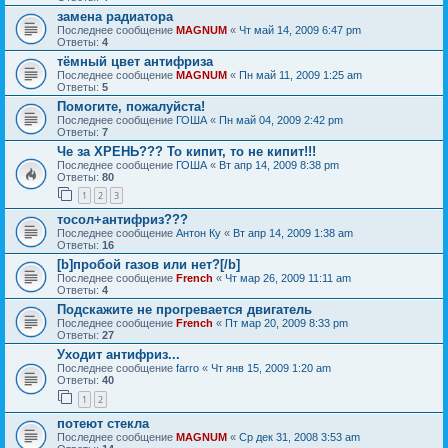
замена радиатора
Последнее сообщение
MAGNUM
«
Чт май 14, 2009 6:47 pm
Ответы:
4
тёмный цвет антифриза
Последнее сообщение
MAGNUM
«
Пн май 11, 2009 1:25 am
Ответы:
5
Помогите, пожалуйста!
Последнее сообщение
ГОША
«
Пн май 04, 2009 2:42 pm
Ответы:
7
Че за ХРЕНЬ??? То кипит, то не кипит!!!
Последнее сообщение
ГОША
«
Вт апр 14, 2009 8:38 pm
Ответы:
80
1
2
3
тосол+антифриз???
Последнее сообщение
Антон Ку
«
Вт апр 14, 2009 1:38 am
Ответы:
16
[b]пробой газов или нет?[/b]
Последнее сообщение
French
«
Чт мар 26, 2009 11:11 am
Ответы:
4
Подскажите не прогревается двигатель
Последнее сообщение
French
«
Пт мар 20, 2009 8:33 pm
Ответы:
27
Уходит антифриз...
Последнее сообщение
farro
«
Чт янв 15, 2009 1:20 am
Ответы:
40
1
2
потеют стекла
Последнее сообщение
MAGNUM
«
Ср дек 31, 2008 3:53 am