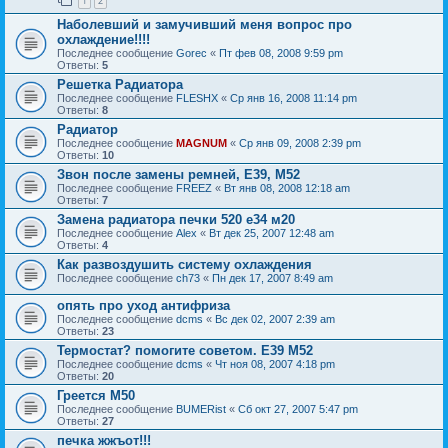
1
2
Наболевший и замучивший меня вопрос про
охлаждение!!!!
Последнее сообщение
Gorec
«
Пт фев 08, 2008 9:59 pm
Ответы:
5
Решетка Радиатора
Последнее сообщение
FLESHX
«
Ср янв 16, 2008 11:14 pm
Ответы:
8
Радиатор
Последнее сообщение
MAGNUM
«
Ср янв 09, 2008 2:39 pm
Ответы:
10
Звон после замены ремней, Е39, М52
Последнее сообщение
FREEZ
«
Вт янв 08, 2008 12:18 am
Ответы:
7
Замена радиатора печки 520 е34 м20
Последнее сообщение
Alex
«
Вт дек 25, 2007 12:48 am
Ответы:
4
Как развоздушить систему охлаждения
Последнее сообщение
ch73
«
Пн дек 17, 2007 8:49 am
опять про уход антифриза
Последнее сообщение
dcms
«
Вс дек 02, 2007 2:39 am
Ответы:
23
Термостат? помогите советом. Е39 М52
Последнее сообщение
dcms
«
Чт ноя 08, 2007 4:18 pm
Ответы:
20
Греется М50
Последнее сообщение
BUMERist
«
Сб окт 27, 2007 5:47 pm
Ответы:
27
печка жжъот!!!