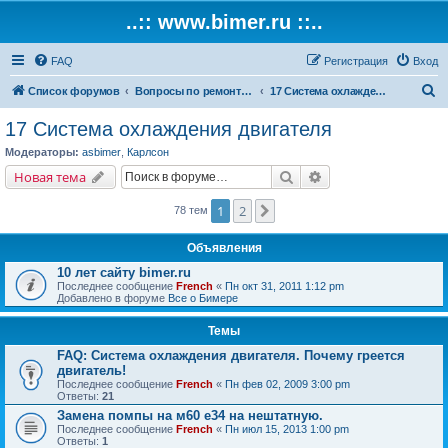
..:: www.bimer.ru ::..
FAQ
Регистрация
Вход
П
Список форумов
Вопросы по ремонту и обслуживанию BMW
17 Система охлаждения двигателя
о
17 Система охлаждения двигателя
и
Модераторы:
asbimer
,
Карлсон
с
Поиск
Расширенный поис
Новая тема
к
1
2
След.
78 тем
Объявления
10 лет сайту bimer.ru
Последнее сообщение
French
«
Пн окт 31, 2011 1:12 pm
Добавлено в форуме
Все о Бимере
Темы
FAQ: Система охлаждения двигателя. Почему греется
двигатель!
Последнее сообщение
French
«
Пн фев 02, 2009 3:00 pm
Ответы:
21
Замена помпы на м60 е34 на нештатную.
Последнее сообщение
French
«
Пн июл 15, 2013 1:00 pm
Ответы:
1