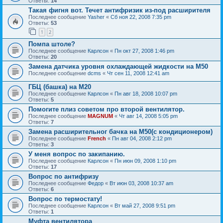
Ответы:
14
Такая фигня вот. Течет антифризик из-под расширителя
Последнее сообщение
Yasher
«
Сб ноя 22, 2008 7:35 pm
Ответы:
53
1
2
Помпа штоле?
Последнее сообщение
Карлсон
«
Пн окт 27, 2008 1:46 pm
Ответы:
20
Замена датчика уровня охлаждающей жидкости на М50
Последнее сообщение
dcms
«
Чт сен 11, 2008 12:41 am
ГБЦ (башка) на M20
Последнее сообщение
Карлсон
«
Пн авг 18, 2008 10:07 pm
Ответы:
5
Помогите плиз советом про второй вентилятор.
Последнее сообщение
MAGNUM
«
Чт авг 14, 2008 5:05 pm
Ответы:
7
Замена расширительног бачка на М50(с кондиционером)
Последнее сообщение
French
«
Пн авг 04, 2008 2:12 pm
Ответы:
3
У меня вопрос по закипанию.
Последнее сообщение
Карлсон
«
Пн июн 09, 2008 1:10 pm
Ответы:
17
Вопрос по антифризу
Последнее сообщение
Федор
«
Вт июн 03, 2008 10:37 am
Ответы:
6
Вопрос по термостату!
Последнее сообщение
Карлсон
«
Вт май 27, 2008 9:51 pm
Ответы:
1
Муфта вентилятора