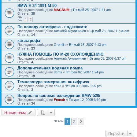
BMW E-34 1991 M-50
Последнее сообщение
MAGNUM
«
Пт май 25, 2007 1:41 am
Ответы:
38
1
2
По поводу антифриза - подскажите
Последнее сообщение
Алексей Акулиничев
«
Ср май 23, 2007 11:34 am
Ответы:
14
катастрофа
Последнее сообщение
Gremlin
«
Вт май 15, 2007 4:13 pm
Ответы:
23
НУЖНА ПОМОЩЬ ПО М-20 ОХОЛОЖДЕНИЮ.
Последнее сообщение
Алексей Акулиничев
«
Вт апр 03, 2007 6:37 pm
Ответы:
4
Дополнительная водяная помпа
Последнее сообщение
dcms
«
Пт фев 02, 2007 1:24 pm
Ответы:
19
Температура замерзания антифриза
Последнее сообщение
ch73
«
Чт ноя 09, 2006 3:55 pm
Ответы:
3
Вопрос по системе охлаждения BMW 520i
Последнее сообщение
French
«
Пн дек 12, 2005 3:10 pm
Ответы:
34
Новая тема
1
2
След.
78 тем
Перейти