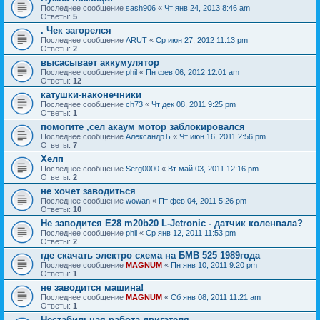
Последнее сообщение
sash906
«
Чт янв 24, 2013 8:46 am
Ответы:
5
. Чек загорелся
Последнее сообщение
ARUT
«
Ср июн 27, 2012 11:13 pm
Ответы:
2
высасывает аккумулятор
Последнее сообщение
phil
«
Пн фев 06, 2012 12:01 am
Ответы:
12
катушки-наконечники
Последнее сообщение
ch73
«
Чт дек 08, 2011 9:25 pm
Ответы:
1
помогите ,сел акаум мотор заблокировался
Последнее сообщение
АлександрЪ
«
Чт июн 16, 2011 2:56 pm
Ответы:
7
Хелп
Последнее сообщение
Serg0000
«
Вт май 03, 2011 12:16 pm
Ответы:
2
не хочет заводиться
Последнее сообщение
wowan
«
Пт фев 04, 2011 5:26 pm
Ответы:
10
Не заводится E28 m20b20 L-Jetronic - датчик коленвала?
Последнее сообщение
phil
«
Ср янв 12, 2011 11:53 pm
Ответы:
2
где скачать электро схема на БМВ 525 1989года
Последнее сообщение
MAGNUM
«
Пн янв 10, 2011 9:20 pm
Ответы:
1
не заводится машина!
Последнее сообщение
MAGNUM
«
Сб янв 08, 2011 11:21 am
Ответы:
1
Нестабильная работа двигателя