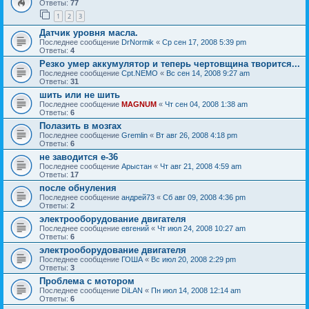
Ответы:
77
1
2
3
Датчик уровня масла.
Последнее сообщение
DrNormik
«
Ср сен 17, 2008 5:39 pm
Ответы:
4
Резко умер аккумулятор и теперь чертовщина творится...
Последнее сообщение
Cpt.NEMO
«
Вс сен 14, 2008 9:27 am
Ответы:
31
шить или не шить
Последнее сообщение
MAGNUM
«
Чт сен 04, 2008 1:38 am
Ответы:
6
Полазить в мозгах
Последнее сообщение
Gremlin
«
Вт авг 26, 2008 4:18 pm
Ответы:
6
не заводится e-36
Последнее сообщение
Арыстан
«
Чт авг 21, 2008 4:59 am
Ответы:
17
после обнуления
Последнее сообщение
андрей73
«
Сб авг 09, 2008 4:36 pm
Ответы:
2
электрооборудование двигателя
Последнее сообщение
евгений
«
Чт июл 24, 2008 10:27 am
Ответы:
6
электрооборудование двигателя
Последнее сообщение
ГОША
«
Вс июл 20, 2008 2:29 pm
Ответы:
3
Проблема с мотором
Последнее сообщение
DiLAN
«
Пн июл 14, 2008 12:14 am
Ответы:
6