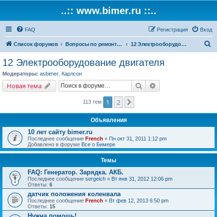
..:: www.bimer.ru ::..
FAQ
Регистрация
Вход
П
Список форумов
Вопросы по ремонту и обслуживанию BMW
12 Электрооборудование двигателя
о
12 Электрооборудование двигателя
и
Модераторы:
asbimer
,
Карлсон
с
Поиск
Расширенный поис
Новая тема
к
1
2
След.
113 тем
Объявления
10 лет сайту bimer.ru
Последнее сообщение
French
«
Пн окт 31, 2011 1:12 pm
Добавлено в форуме
Все о Бимере
Темы
FAQ: Генератор. Зарядка. АКБ.
Последнее сообщение
sergeich
«
Вт янв 31, 2012 12:06 pm
Ответы:
6
датчик положения коленвала
Последнее сообщение
French
«
Вт фев 12, 2013 6:50 pm
Ответы:
15
Нужна помощь!