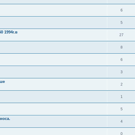
6
5
0 1994г.в
27
8
6
3
ыше
2
1
5
аноса.
4
0