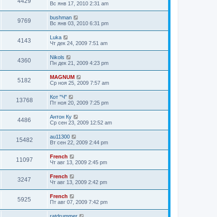
4429
Вс янв 17, 2010 2:31 am
bushman
9769
Вс янв 03, 2010 6:31 pm
Luka
4143
Чт дек 24, 2009 7:51 am
Nikols
4360
Пн дек 21, 2009 4:23 pm
MAGNUM
5182
Ср ноя 25, 2009 7:57 am
Кот "Ч"
13768
Пт ноя 20, 2009 7:25 pm
Антон Ку
4486
Ср сен 23, 2009 12:52 am
au11300
15482
Вт сен 22, 2009 2:44 pm
French
11097
Чт авг 13, 2009 2:45 pm
French
3247
Чт авг 13, 2009 2:42 pm
French
5925
Пт авг 07, 2009 7:42 pm
ratdrummer