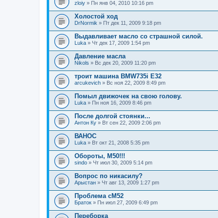
zloiy
» Пн янв 04, 2010 10:16 pm
Холостой ход
DrNormik
» Пт дек 11, 2009 9:18 pm
Выдавливает масло со страшной силой.
Luka
» Чт дек 17, 2009 1:54 pm
Давление масла
Nikols
» Вс дек 20, 2009 11:20 pm
троит машина BMW735i E32
arcukevich
» Вс ноя 22, 2009 8:49 pm
Помыл движочек на свою голову.
Luka
» Пн ноя 16, 2009 8:46 pm
После долгой стоянки...
Антон Ку
» Вт сен 22, 2009 2:06 pm
ВАНОС
Luka
» Вт окт 21, 2008 5:35 pm
Обороты, М50!!!
sindo
» Чт июл 30, 2009 5:14 pm
Вопрос по никасилу?
Арыстан
» Чт авг 13, 2009 1:27 pm
Проблема сМ52
Браток
» Пн июл 27, 2009 6:49 pm
Переборка