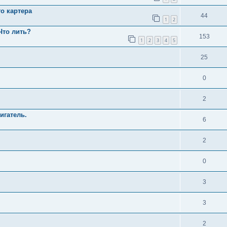
о картера
44
1
2
Что лить?
153
1
2
3
4
5
25
0
2
игатель.
6
2
0
3
3
2