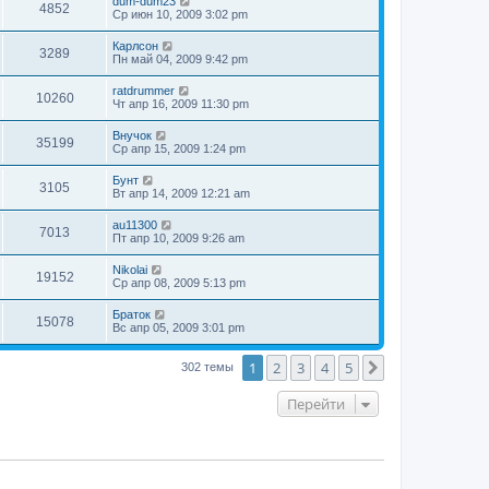
dum-dum23
4852
Ср июн 10, 2009 3:02 pm
Карлсон
3289
Пн май 04, 2009 9:42 pm
ratdrummer
10260
Чт апр 16, 2009 11:30 pm
Внучок
35199
Ср апр 15, 2009 1:24 pm
Бунт
3105
Вт апр 14, 2009 12:21 am
au11300
7013
Пт апр 10, 2009 9:26 am
Nikolai
19152
Ср апр 08, 2009 5:13 pm
Браток
15078
Вс апр 05, 2009 3:01 pm
1
2
3
4
5
След.
302 темы
Перейти