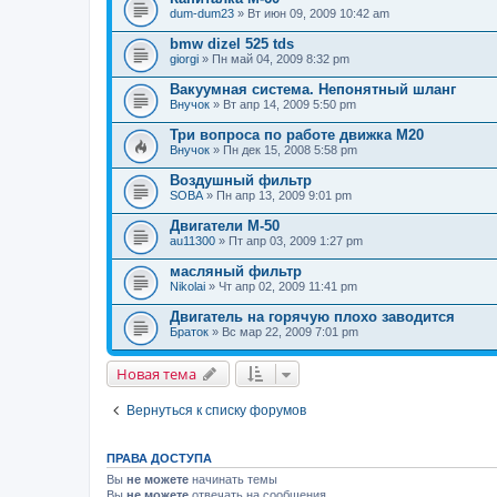
dum-dum23
» Вт июн 09, 2009 10:42 am
bmw dizel 525 tds
giorgi
» Пн май 04, 2009 8:32 pm
Вакуумная система. Непонятный шланг
Внучок
» Вт апр 14, 2009 5:50 pm
Три вопроса по работе движка М20
Внучок
» Пн дек 15, 2008 5:58 pm
Воздушный фильтр
SOBA
» Пн апр 13, 2009 9:01 pm
Двигатели M-50
au11300
» Пт апр 03, 2009 1:27 pm
масляный фильтр
Nikolai
» Чт апр 02, 2009 11:41 pm
Двигатель на горячую плохо заводится
Браток
» Вс мар 22, 2009 7:01 pm
Новая тема
Вернуться к списку форумов
ПРАВА ДОСТУПА
Вы
не можете
начинать темы
Вы
не можете
отвечать на сообщения