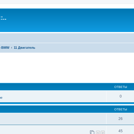
:..
ю BMW
11 Двигатель
иренный поиск
ОТВЕТЫ
0
ре
ОТВЕТЫ
26
45
1
2