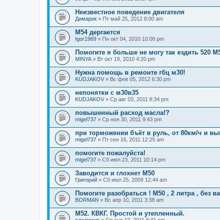
Неизвестное поведение двигателя
Димарик
» Пт май 25, 2012 8:00 am
M54 дергается
Igor1969
» Пн окт 04, 2010 10:06 pm
Помогите я больше не могу так ездить 520 M5
MINYA
» Вт окт 19, 2010 4:20 pm
Нужна помощь в ремонте гбц м30!
KUDJAKOV
» Вс фев 05, 2012 6:30 pm
непонятки с м30в35
KUDJAKOV
» Ср авг 03, 2011 8:34 pm
повышенный расход масла!?
migel737
» Ср ноя 30, 2011 9:43 pm
при торможении бъёт в руль, от 80км/ч и в
migel737
» Пт сен 16, 2011 12:25 am
помогите пожалуйста!
migel737
» Сб июл 23, 2011 10:14 pm
Заводится и глохнет М50
Григорий
» Сб июл 25, 2009 12:44 am
Помогите разобраться ! М50 , 2 литра , без в
BORMAN
» Вс апр 10, 2011 3:38 am
М52. КВКГ. Простой и утепленный.