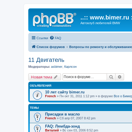
..:: www.bimer.ru :
Автоклуб любителей BMW
Ссылки
FAQ
Список форумов
Вопросы по ремонту и обслуживани
11 Двигатель
Модераторы:
asbimer
,
Карлсон
Поиск
Расш
Новая тема
ОБЪЯВЛЕНИЯ
10 лет сайту bimer.ru
French
» Пн окт 31, 2011 1:12 pm » в форуме
Все о Биме
ТЕМЫ
Присадки в масло
French
» Сб апр 07, 2007 8:42 pm
FAQ: Лямбда-зонд
Виталий
» Вс сен 03, 2006 8:52 pm