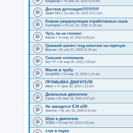
владимир
» Чт июн 24, 2010 9:24 pm
Достала детонация!!!!!!!!!!!!!!
Vadim 525
» Ср июн 30, 2010 10:21 pm
Клапан рециркуляции отработанных газов
FooFighter
» Пн окт 10, 2005 11:39 am
Чуть ли не глохнет
Kesha
» Чт мар 18, 2010 6:09 pm
Громкий шелест под капотом на горячую
Внучок
» Вт сен 22, 2009 11:40 am
Сальник коленвала.
Кот "Ч"
» Вт мар 30, 2010 1:09 pm
Масло в трубу
Serg0000
» Пн мар 15, 2010 1:14 am
ПРОМЫВКА ДВИГАТЕЛЯ
Aleks
» Пт фев 26, 2010 2:23 am
Дизельные двигатели
Санек
» Вт фев 16, 2010 4:07 pm
Не заводится Е34 м50
Alanmar
» Вс окт 19, 2008 6:16 pm
Шум в двигателе
SOBA
» Пн янв 04, 2010 4:42 pm
стук в пауке