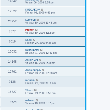
14342
Чт авг 06, 2009 3:55 pm
KUDJAKOV
12522
Пн авг 03, 2009 6:41 pm
Карлсон
24252
Чт июл 30, 2009 11:43 pm
French
3577
Чт июл 30, 2009 3:32 pm
S525i
7019
Пн июл 27, 2009 9:38 am
ratdrummer
16032
Вт июл 21, 2009 12:47 pm
AeroPLAN
14148
Чт июл 16, 2009 5:28 pm
АлександрЪ
12761
Пт июл 10, 2009 12:38 am
виталик
9138
Сб июн 27, 2009 9:14 am
Shwed
16727
Пт июн 19, 2009 8:52 pm
asbimer
18624
Чт июн 18, 2009 3:57 pm