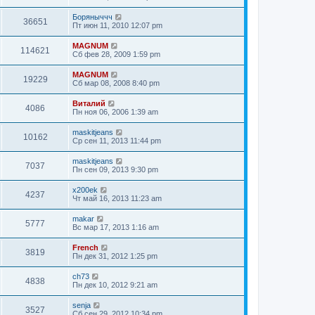
Боряныччч
36651
Пт июн 11, 2010 12:07 pm
MAGNUM
114621
Сб фев 28, 2009 1:59 pm
MAGNUM
19229
Сб мар 08, 2008 8:40 pm
Виталий
4086
Пн ноя 06, 2006 1:39 am
maskitjeans
10162
Ср сен 11, 2013 11:44 pm
maskitjeans
7037
Пн сен 09, 2013 9:30 pm
x200ek
4237
Чт май 16, 2013 11:23 am
makar
5777
Вс мар 17, 2013 1:16 am
French
3819
Пн дек 31, 2012 1:25 pm
ch73
4838
Пн дек 10, 2012 9:21 am
senja
3527
Сб сен 29, 2012 10:34 pm