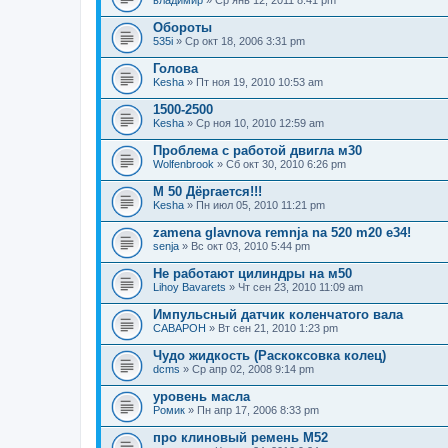
владимир
» Ср янв 12, 2011 8:41 pm
Обороты
535i
» Ср окт 18, 2006 3:31 pm
Голова
Kesha
» Пт ноя 19, 2010 10:53 am
1500-2500
Kesha
» Ср ноя 10, 2010 12:59 am
Проблема с работой двигла м30
Wolfenbrook
» Сб окт 30, 2010 6:26 pm
М 50 Дёргается!!!
Kesha
» Пн июл 05, 2010 11:21 pm
zamena glavnova remnja na 520 m20 e34!
senja
» Вс окт 03, 2010 5:44 pm
Не работают цилиндры на м50
Lihoy Bavarets
» Чт сен 23, 2010 11:09 am
Импульсный датчик коленчатого вала
CABAPOH
» Вт сен 21, 2010 1:23 pm
Чудо жидкость (Раскоксовка колец)
dcms
» Ср апр 02, 2008 9:14 pm
уровень масла
Ромик
» Пн апр 17, 2006 8:33 pm
про клиновый ремень М52