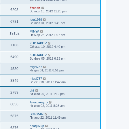
French
6203
Вс июл 15, 2012 11:25 pm
Igor1969
6781
Вс июл 01, 2012 9:41 pm
MINYA
19152
Пт мар 23, 2012 1:07 pm
KUDJAKOV
7108
Сб мар 10, 2012 4:40 pm
KUDJAKOV
5490
Вс фев 05, 2012 6:13 pm
migel737
4530
Чт дек 01, 2011 8:51 pm
migel737
3349
Вс сен 18, 2011 11:42 am
phil
2789
Вт июл 26, 2011 1:12 pm
АлександрЪ
6056
Чт июн 02, 2011 8:28 am
BORMAN
5875
Пт апр 22, 2011 11:49 pm
владимир
6376