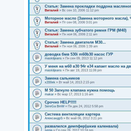
Статья: Замена прокладки поддона масляног
Виталий
» Вс сен 10, 2006 11:12 pm
Моторное масло (Замена моторного масла), 
Виталий
» Пт сен 08, 2006 3:01 pm
Статья: Замена зубчатого ремня ГРМ (М40)
Виталий
» Пн ноя 06, 2006 2:11 am
Статья: Замена двигателя М30...
Виталий
» Пн ноя 06, 2006 1:39 am
доводка бмв 530i m60b30 насос ГУР
maskitjeans
» Пн сен 09, 2013 11:12 pm
У меня на м60 в30 94г е34 капает масло на дв
maskitjeans
» Пн авг 19, 2013 11:06 pm
Замена сальников
x200ek
» Вт май 14, 2013 2:15 pm
M 50 Загнуло клапана нужна помощь
makar
» Вс мар 17, 2013 1:16 am
Срочно HELP!!!!!
SereGa BmW
» Пн дек 24, 2012 5:58 pm
Система вентиляции картера
АлександрS
» Вс май 06, 2012 3:21 pm
развалился демпфер(шкив каленвала)
senja
» Ср сен 26, 2012 10:24 pm