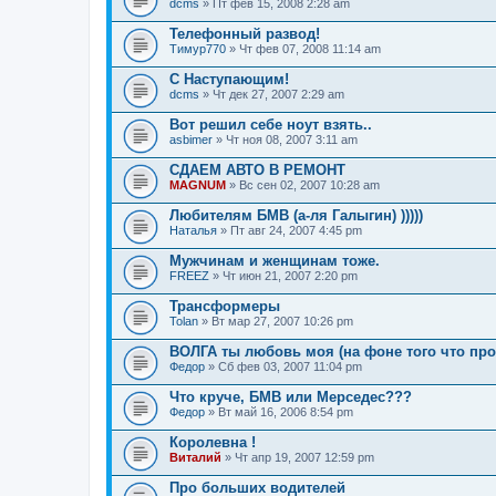
dcms
» Пт фев 15, 2008 2:28 am
Телефонный развод!
Тимур770
» Чт фев 07, 2008 11:14 am
С Наступающим!
dcms
» Чт дек 27, 2007 2:29 am
Вот решил себе ноут взять..
asbimer
» Чт ноя 08, 2007 3:11 am
СДАЕМ АВТО В РЕМОНТ
MAGNUM
» Вс сен 02, 2007 10:28 am
Любителям БМВ (а-ля Галыгин) )))))
Наталья
» Пт авг 24, 2007 4:45 pm
Мужчинам и женщинам тоже.
FREEZ
» Чт июн 21, 2007 2:20 pm
Трансформеры
Tolan
» Вт мар 27, 2007 10:26 pm
ВОЛГА ты любовь моя (на фоне того что про
Федор
» Сб фев 03, 2007 11:04 pm
Что круче, БМВ или Мерседес???
Федор
» Вт май 16, 2006 8:54 pm
Королевна !
Виталий
» Чт апр 19, 2007 12:59 pm
Про больших водителей