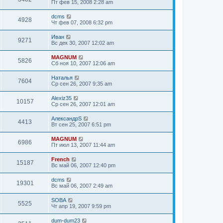
Пт фев 15, 2008 2:28 am
dcms
4928
Чт фев 07, 2008 6:32 pm
Иван
9271
Вс дек 30, 2007 12:02 am
MAGNUM
5826
Сб ноя 10, 2007 12:06 am
Наталья
7604
Ср сен 26, 2007 9:35 am
Alexiz35
10157
Ср сен 26, 2007 12:01 am
АлександрS
4413
Вт сен 25, 2007 6:51 pm
MAGNUM
6986
Пт июл 13, 2007 11:44 am
French
15187
Вс май 06, 2007 12:40 pm
dcms
19301
Вс май 06, 2007 2:49 am
SOBA
5525
Чт апр 19, 2007 9:59 pm
dum-dum23