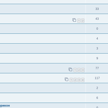
33
43
1
2
0
4
3
9
77
1
2
3
117
1
2
3
4
2
6
ирикон
0