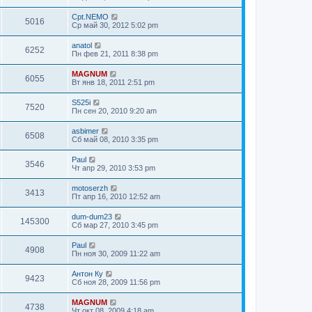
Cpt.NEMO
5016
Ср май 30, 2012 5:02 pm
anatol
6252
Пн фев 21, 2011 8:38 pm
MAGNUM
6055
Вт янв 18, 2011 2:51 pm
S525i
7520
Пн сен 20, 2010 9:20 am
asbimer
6508
Сб май 08, 2010 3:35 pm
Paul
3546
Чт апр 29, 2010 3:53 pm
motoserzh
3413
Пт апр 16, 2010 12:52 am
dum-dum23
145300
Сб мар 27, 2010 3:45 pm
Paul
4908
Пн ноя 30, 2009 11:22 am
Антон Ку
9423
Сб ноя 28, 2009 11:56 pm
MAGNUM
4738
Чт окт 08, 2009 4:18 am