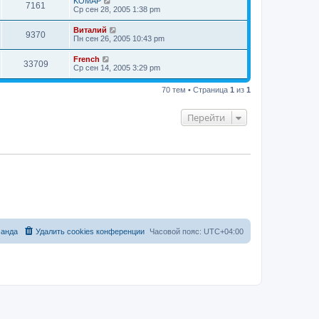
KOMAP
7161
Ср сен 28, 2005 1:38 pm
Виталий
9370
Пн сен 26, 2005 10:43 pm
French
33709
Ср сен 14, 2005 3:29 pm
70 тем • Страница
1
из
1
Перейти
анда
Удалить cookies конференции
Часовой пояс:
UTC+04:00