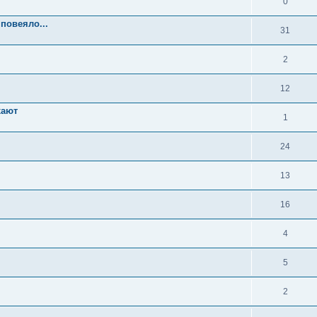
0
 повеяло...
31
2
12
хают
1
24
13
16
4
5
2