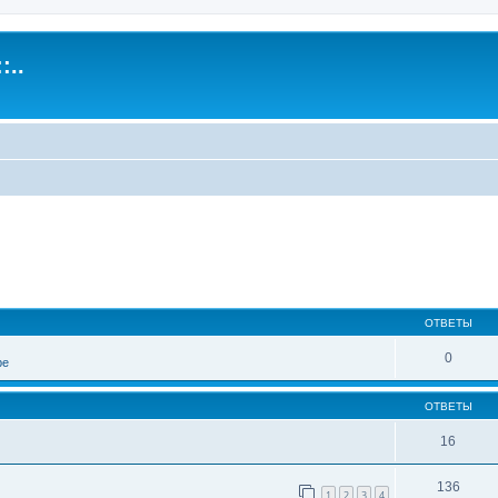
:..
иренный поиск
ОТВЕТЫ
0
ре
ОТВЕТЫ
16
136
1
2
3
4