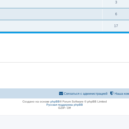
3
6
17
Связаться с администрацией
Наша ком
Создано на основе
phpBB
® Forum Software © phpBB Limited
Русская поддержка phpBB
GZIP: Off