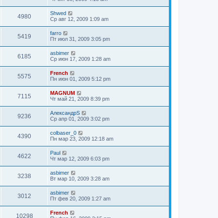
Shwed
4980
Ср авг 12, 2009 1:09 am
farro
5419
Пт июл 31, 2009 3:05 pm
asbimer
6185
Ср июн 17, 2009 1:28 am
French
5575
Пн июн 01, 2009 5:12 pm
MAGNUM
7115
Чт май 21, 2009 8:39 pm
АлександрS
9236
Ср апр 01, 2009 3:02 pm
colbaser_0
4390
Пн мар 23, 2009 12:18 am
Paul
4622
Чт мар 12, 2009 6:03 pm
asbimer
3238
Вт мар 10, 2009 3:28 am
asbimer
3012
Пт фев 20, 2009 1:27 am
French
10298