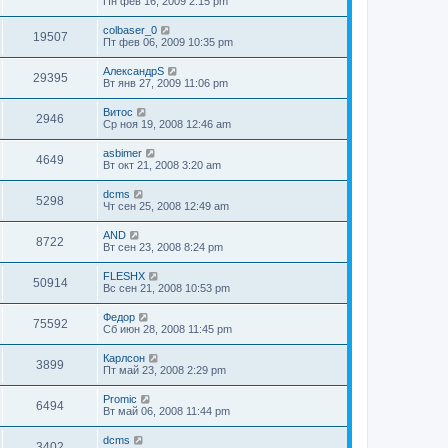
Пн фев 16, 2009 2:15 pm
colbaser_0
19507
Пт фев 06, 2009 10:35 pm
АлександрS
29395
Вт янв 27, 2009 11:06 pm
Витос
2946
Ср ноя 19, 2008 12:46 am
asbimer
4649
Вт окт 21, 2008 3:20 am
dcms
5298
Чт сен 25, 2008 12:49 am
AND
8722
Вт сен 23, 2008 8:24 pm
FLESHX
50914
Вс сен 21, 2008 10:53 pm
Федор
75592
Сб июн 28, 2008 11:45 pm
Карлсон
3899
Пт май 23, 2008 2:29 pm
Promic
6494
Вт май 06, 2008 11:44 pm
dcms
3402