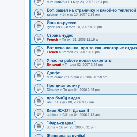
dum-dum23
» Пт мар 23, 2007 12:04 pm
Вот, зашёл на страничку и какой-то теплотой
asbimer
» Вт мар 13, 2007 2:29 am
Йога по-русски
Igor1969
» Сб фев 10, 2007 8:55 pm
Страна чудес
French
» Пн окт 31, 2005 12:19 am
Вот жена нашла, про то как некоторые отды
French
» Пт фев 23, 2007 8:00 pm
У нас на работе новая секретать!
Виталий
» Пт фев 02, 2007 3:26 pm
Дрифт
dum-dum23
» Сб янв 20, 2007 10:58 am
Про диагностику
Dimofey
» Пн дек 04, 2006 2:45 pm
про бмв))) видео.
RNL
» Пт дек 08, 2006 9:12 am
Киев ЖЖОТ! Да как!!!
asbimer
» Сб ноя 04, 2006 1:18 am
"Фара-сварка"..
dcms
» Сб окт 28, 2006 6:31 pm
Женщина за рулём!