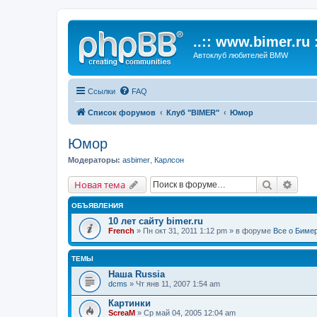
..:: www.bimer.ru :
Автоклуб любителей BMW
Ссылки
FAQ
Список форумов
Клуб "BIMER"
Юмор
Юмор
Модераторы:
asbimer
,
Карлсон
Поиск
Расш
Новая тема
ОБЪЯВЛЕНИЯ
10 лет сайту bimer.ru
French
» Пн окт 31, 2011 1:12 pm » в форуме
Все о Биме
ТЕМЫ
Наша Russia
dcms
» Чт янв 11, 2007 1:54 am
Картинки
ScreaM
» Ср май 04, 2005 12:04 am