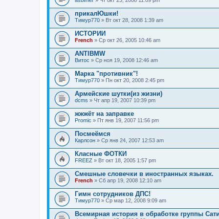
asbimer
» Чт окт 23, 2008 11:09 pm
прикалЮшки!
Тимур770
» Вт окт 28, 2008 1:39 am
ИСТОРИИ
French
» Ср окт 26, 2005 10:46 am
ANTIBMW
Витос
» Ср ноя 19, 2008 12:46 am
Марка "противник"!
Тимур770
» Пн окт 20, 2008 2:45 pm
Армейские шутки(из жизни)
dcms
» Чт апр 19, 2007 10:39 pm
жжжёт на заправке
Promic
» Пт янв 19, 2007 11:56 pm
Посмеёмся
Карлсон
» Ср янв 24, 2007 12:53 am
Класные ФОТКИ
FREEZ
» Вт окт 18, 2005 1:57 pm
Смешные словечки в иностранных языках.
French
» Сб апр 19, 2008 12:10 am
Гимн сотрудников ДПС!
Тимур770
» Ср мар 12, 2008 9:09 am
Всемирная история в обработке группы Сат