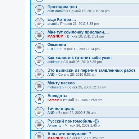
Проходим тест
dum-dum23
» Ср май 16, 2012 10:20 pm
Еще Котяра ...
anatol
» Пн фев 21, 2011 8:38 pm
Мне тут ссылочку прислали....
MAGNUM
» Вт янв 18, 2011 2:51 pm
Фамилии
FREEZ
» Чт ноя 13, 2008 7:24 pm
Как холостяк готовит себе ужин
asbimer
» Сб май 08, 2010 3:35 pm
Это выписки из перечня заявленных работ
AND
» Ср апр 28, 2010 8:52 am
Менту весело
motoserzh
» Вс окт 25, 2009 12:36 am
Анекдоты
ScreaM
» Вт май 03, 2005 11:59 pm
Точно в цель
AND
» Вт ноя 24, 2009 3:29 am
Русский понтомобиль=)))
Антон Ку
» Чт ноя 26, 2009 1:45 pm
А вы что подумали..?
MAGNUM
» Ср окт 07, 2009 3:51 pm