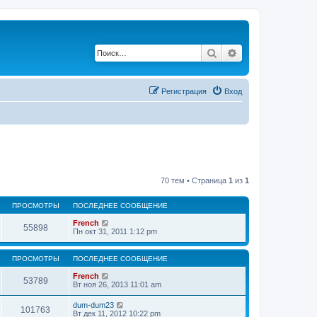
Поиск
Расширенный по
Регистрация
Вход
70 тем • Страница
1
из
1
ПРОСМОТРЫ
ПОСЛЕДНЕЕ СООБЩЕНИЕ
French
55898
Пн окт 31, 2011 1:12 pm
ПРОСМОТРЫ
ПОСЛЕДНЕЕ СООБЩЕНИЕ
French
53789
Вт ноя 26, 2013 11:01 am
dum-dum23
101763
Вт дек 11, 2012 10:22 pm