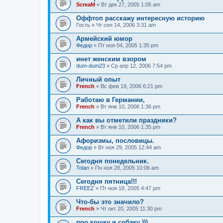
ScreaM
» Вт дек 27, 2005 1:05 am
Оффтоп расскажу интересную историю
Гость
» Чт сен 14, 2006 3:31 am
Армейский юмор
Федор
» Пт ноя 04, 2005 1:35 pm
инет женским взором
dum-dum23
» Ср апр 12, 2006 7:54 pm
Личный опыт
French
» Вс фев 19, 2006 6:21 pm
Работаю в Германии,
French
» Вт янв 10, 2006 1:36 pm
А как вы отметили праздники?
French
» Вт янв 10, 2006 1:35 pm
Афоризмы, пословицы.
Федор
» Вт ноя 29, 2005 12:44 am
Сегодня понедельник.
Tolan
» Пн ноя 28, 2005 10:06 am
Сегодня пятница!!!
FREEZ
» Пт ноя 18, 2005 4:47 pm
Что-бы это значило?
French
» Чт окт 20, 2005 11:30 pm
про кошку и собаку )))