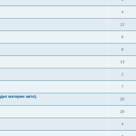
4
12
6
8
13
2
7
дал материн авто).
20
20
4